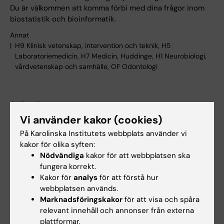
Du är välkommen att komma förbi med dina frågor inom
biostatistik och bioinformatik.
Annat
H9 Klinisk vetenskap, intervention och teknik, H5
Laboratoriemedicin, H7 Medicin, Huddinge, H1 Neurobiologi,
vårdvetenskap och samhälle, OF Odontologi
1 oktober
Vi använder kakor (cookies)
På Karolinska Institutets webbplats använder vi
1 oktober 12:15 - 13:00
kakor för olika syften:
Nödvändiga
kakor för att webbplatsen ska
CBB undervisningsseminarium: Longitudinal data analysis
fungera korrekt.
2 - Linear mixed models
Kakor för
analys
för att förstå hur
Föreläsningssalen Gene, Neo, Blickagången 16
webbplatsen används.
Anslut till eventet
Marknadsföringskakor
för att visa och spåra
Online
relevant innehåll och annonser från externa
plattformar.
Centrum för Bioinformatik och Biostatistik (CBB)