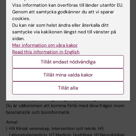
Viss information kan överföras till länder utanför EU.
presenterar ett seminarium i biostatistik.
Genom att samtycka godkänner du att vi sparar
Föreläsningar och seminarier
cookies.
H9 Klinisk vetenskap, intervention och teknik, H5
Du kan när som helst ändra eller återkalla ditt
Laboratoriemedicin, H7 Medicin, Huddinge, H1 Neurobiologi,
samtycke via kakikonen längst ned till vänster på
vårdvetenskap och samhälle, OF Odontologi
sidan.
Mer information om våra kakor
Read this information in English
1 oktober 13:00 - 15:00
Tillåt endast nödvändiga
CBB Drop-in
Tillåt mina valda kakor
Lipid, Neo, Blickagången 16
Campus Flemingsberg
Tillåt alla
Centrum för Bioinformatik och Biostatistik (CBB)
erbjuder drop-in-rådgivning varje torsdag kl. 13.00–15.00.
Du är välkommen att komma förbi med dina frågor inom
biostatistik och bioinformatik.
Annat
H9 Klinisk vetenskap, intervention och teknik, H5
Laboratoriemedicin, H7 Medicin, Huddinge, H1 Neurobiologi,