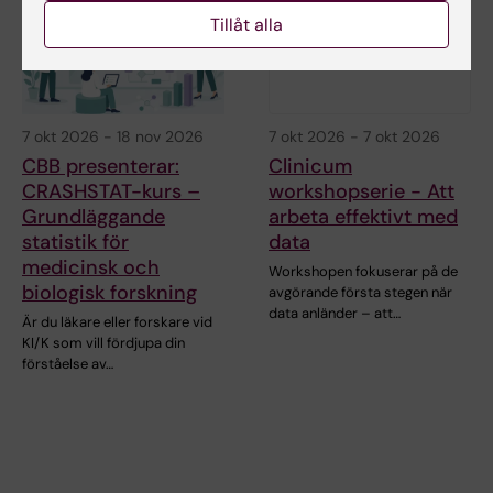
Tillåt alla
7 okt 2026
-
18 nov 2026
7 okt 2026
-
7 okt 2026
CBB presenterar:
Clinicum
CRASHSTAT-kurs –
workshopserie - Att
Grundläggande
arbeta effektivt med
statistik för
data
medicinsk och
Workshopen fokuserar på de
biologisk forskning
avgörande första stegen när
data anländer – att…
Är du läkare eller forskare vid
KI/K som vill fördjupa din
förståelse av…