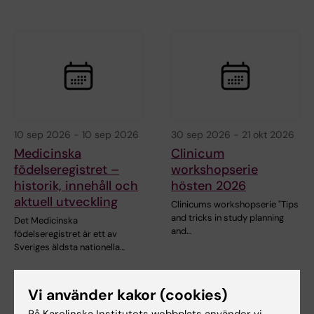
10 sep 2026
-
10 sep 2026
30 sep 2026
-
21 okt 2026
Medicinska
Clinicum
födelseregistret –
workshopserie
historik, innehåll och
hösten 2026
aktuell utveckling
Clinicums workshopserie "Tips
and tricks in study planning
Det Medicinska
and…
födelseregistret är ett av
Sveriges äldsta nationella…
Vi använder kakor (cookies)
På Karolinska Institutets webbplats använder vi