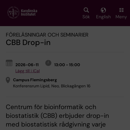
Skip
to
main
Sök
English
Meny
content
FÖRELÄSNINGAR OCH SEMINARIER
CBB Drop-in
2026-06-11
13:00 - 15:00
Lägg till i iCal
Campus Flemingsberg
Konferensrum Lipid, Neo, Blickagången 16
Centrum för bioinformatik och
biostatistik (CBB) erbjuder drop-in
med biostatistisk rådgivning varje