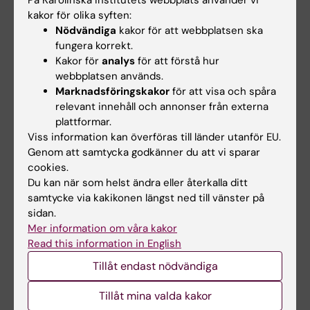
kakor för olika syften:
Nödvändiga
kakor för att webbplatsen ska
fungera korrekt.
Kakor för
analys
för att förstå hur
webbplatsen används.
30 sep 2026
-
30 sep
1 okt 2026
-
1 okt 2026
Marknadsföringskakor
för att visa och spåra
2026
CBB
relevant innehåll och annonser från externa
Clinicum
undervisningssemina
plattformar.
workshopserie -
rium: Longitudinal
Viss information kan överföras till länder utanför EU.
Smart
data analysis 2 -
Genom att samtycka godkänner du att vi sparar
studieplanering: öka
Linear mixed models
cookies.
din forskningskvalitet
Centrum för Bioinformatik och
Du kan när som helst ändra eller återkalla ditt
och undvik vanliga
Biostatistik (CBB) presenterar
samtycke via kakikonen längst ned till vänster på
misstag
ett…
sidan.
Workshopen fokuserar på
Mer information om våra kakor
strategisk studieplanering
Read this information in English
innan data finns…
Tillåt endast nödvändiga
Tillåt mina valda kakor