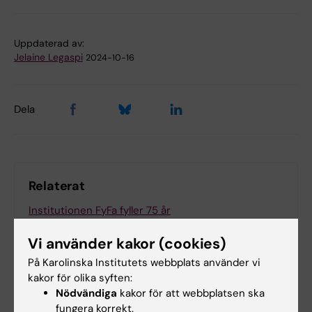
Uppdaterad av:
Jelaine Legaspi
2024-10-16
Dela
Relaterat
Institutionen FyFa fyller 75 år
Nobelpristagare i fysiologi eller medicin från
Vi använder kakor (cookies)
Karolinska Institutet
På Karolinska Institutets webbplats använder vi
kakor för olika syften:
Nödvändiga
kakor för att webbplatsen ska
Relaterade artiklar
fungera korrekt.