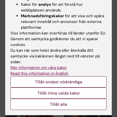
Kakor för
analys
för att förstå hur
webbplatsen används.
Marknadsföringskakor
för att visa och spåra
relevant innehåll och annonser från externa
plattformar.
Viss information kan överföras till länder utanför EU.
Genom att samtycka godkänner du att vi sparar
cookies.
2 aug 2026
28 jul 2026
Du kan när som helst ändra eller återkalla ditt
Rekordmånga firade
KI-forskare bakom
samtycke via kakikonen längst ned till vänster på
lika villkor med KI i
modekreation som
sidan.
Prideparaden
lyfter utmaningar
Mer information om våra kakor
med hiv
Read this information in English
Sensommarsolen värmde över
Stockholm när Karolinska
När den 26:e internationella
Tillåt endast nödvändiga
Institutet deltog i…
aidskonferensen (AIDS 2026)
öppnar i Rio de…
Tillåt mina valda kakor
Tillåt alla