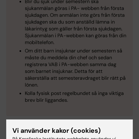
Blir du sjuk under semestern ska
sjukanmälan göras i PA- webben från första
sjukdagen. Om anmälan inte görs från första
sjukdagen ska du som anställd lämna in
läkarintyg som gäller från första sjukdagen.
Sjukanmälan i PA-webben kan göras från din
mobiltelefon.
Om ditt barn insjuknar under semestern så
måste du meddela din chef och sedan
registrera VAB i PA-webben samma dag
som barnet insjuknar. Detta för att
säkerställa att semesteravdraget blir rätt på
lönen.
Kolla fysisk post regelbundet så inga viktiga
brev blir liggandes.
Vi använder kakor (cookies)