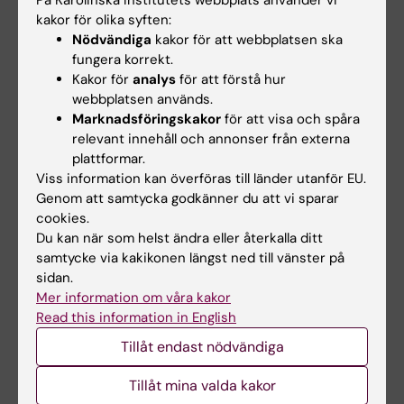
HR
På Karolinska Institutets webbplats använder vi
kakor för olika syften:
Nödvändiga
kakor för att webbplatsen ska
Sommaren närmar sig och i samband med
fungera korrekt.
inför vi ett tillfälligt rekryteringsstopp.
Kakor för
analys
för att förstå hur
Sista dagen för att publicera annonser i
webbplatsen används.
rekryteringssystemet är den
1 juni
.
Marknadsföringskakor
för att visa och spåra
Observera att ni behöver kontakta oss en tid
relevant innehåll och annonser från externa
innan för eventuellt arbete inför
plattformar.
annonseringen.
Viss information kan överföras till länder utanför EU.
Underlag för nyanställningar eller
Genom att samtycka godkänner du att vi sparar
förlängningar behöver inkomma senast den
cookies.
29 juni
.
Du kan när som helst ändra eller återkalla ditt
samtycke via kakikonen längst ned till vänster på
Vi återupptar publiceringen av annonser
sidan.
igen från och med den
4 augusti
.
Mer information om våra kakor
Vi kommer även kontakta er som har
Read this information in English
anställningar som behöver förlängas eller
avslutas innan sommaren.
Tillåt endast nödvändiga
Blir du sjuk under semestern ska
Tillåt mina valda kakor
sjukanmälan göras i PA- webben från första