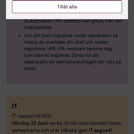
sjukdagen. Om anmälan inte görs från första
Tillåt alla
sjukdagen ska du som anställd lämna in
läkarintyg som gäller från första sjukdagen.
Sjukanmälan i PA-webben kan göras från din
mobiltelefon.
Om ditt barn insjuknar under semestern så
måste du meddela din chef och sedan
registrera VAB i PA-webben samma dag
som barnet insjuknar. Detta för att
säkerställa att semesteravdraget blir rätt på
lönen.
IT
IT-support KI SÖS:
Måndag
22 Juni
, vecka 26 blir sista besöket innan
semestrarna och vi är tillbaka igen 1
7 augusti