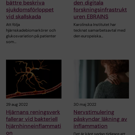
bättre beskriva
den digitala
sjukdomsförloppet
forskningsinfrastrukt
vid skallskada
uren EBRAINS
Att följa
Karolinska Institutet har
hjärnskadebiomarkörer och
tecknat samarbetsavtal med
glukosvariation på patienter
den europeiska…
som…
29 aug 2022
30 maj 2022
Hjärnans reningsverk
Nervstimulering
fallerar vid bakteriell
påskyndar läkning av
hjärnhinneinflammati
inflammation
on
Det är känt sedan tidigare att