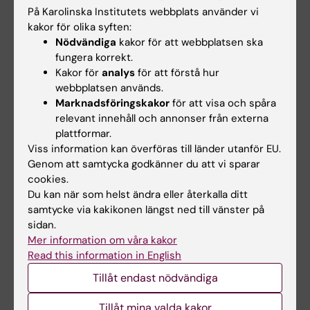
På Karolinska Institutets webbplats använder vi
Heela Sarlus, Robert A. Harris, Harald Lund,
kakor för olika syften:
Nature Neuroscience
, online 2 januari 2026,
Nödvändiga
kakor för att webbplatsen ska
doi: 10.1038/s41593-025-02161-4.
fungera korrekt.
Kakor för
analys
för att förstå hur
webbplatsen används.
Neurofysiologi
Marknadsföringskakor
för att visa och spåra
Tags
relevant innehåll och annonser från externa
plattformar.
Viss information kan överföras till länder utanför EU.
Uppdaterad av:
Genom att samtycka godkänner du att vi sparar
Catarina Thepper
2026-02-12
cookies.
Innehållsgranskare:
Du kan när som helst ändra eller återkalla ditt
Catarina Thepper
samtycke via kakikonen längst ned till vänster på
sidan.
Mer information om våra kakor
Dela
Read this information in English
Tillåt endast nödvändiga
Tillåt mina valda kakor