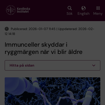
Skip
to
main
Sök
English
Meny
content
Publicerad: 2026-01-07 11:45 | Uppdaterad: 2026-02-
12 14:18
Immunceller skyddar i
ryggmärgen när vi blir äldre
Hitta på sidan