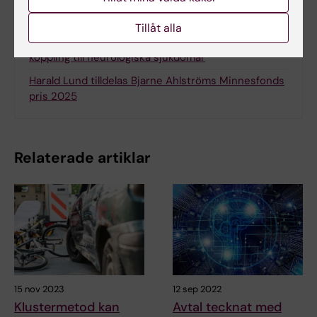
Relaterat
Tillåt alla
Nya insikter om åldrande mikroglia och dess
koppling till neurologiska sjukdomar
Harald Lund tilldelas Bjarne Ahlströms Minnesfonds
pris 2025
Relaterade artiklar
15 nov 2023
12 sep 2022
Klustermetod kan
Avtal tecknat med