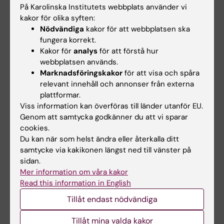
På Karolinska Institutets webbplats använder vi
specialiserad barntandvård, där jag
kakor för olika syften:
kombinerar forskning, undervisning och
Nödvändiga
kakor för att webbplatsen ska
kliniskt arbete.
fungera korrekt.
Kakor för
analys
för att förstå hur
Framåt vill jag fortsätta utveckla forskning
webbplatsen används.
kring prevention och jämlik munhälsa för barn,
Marknadsföringskakor
för att visa och spåra
relevant innehåll och annonser från externa
särskilt för grupper med hög risk för karies.
plattformar.
Jag hoppas också kunna bidra till fortsatt
Viss information kan överföras till länder utanför EU.
samverkan mellan tandvård och andra
Genom att samtycka godkänner du att vi sparar
verksamheter som arbetar med barns hälsa
cookies.
och utveckling
.
Du kan när som helst ändra eller återkalla ditt
samtycke via kakikonen längst ned till vänster på
sidan.
Mer information om våra kakor
Odontologi
Tags
Read this information in English
Tillåt endast nödvändiga
Uppdaterad av:
Tillåt mina valda kakor