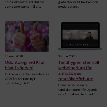
Karolinska Institutet (KI) har
gratulationer till Kai Bao och
som gemensamt mål att…
medarbetare,…
25 mar 2026
24 mar 2026
Odontologi vid KI är
Tandhygienister höll
bäst i världen!
webbinarium för
Zimbabwes
150 universitet har inkluderats i
tandläkarförbund
2026 års QS ranking i
odontologi, där KI…
Under 2025 besökte
tandläkarlärare från Uganda
och Zimbabwe Dentmed. I…