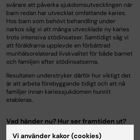
svårare att påverka sjukdomsutvecklingen när
barn redan har utvecklat omfattande karies.
Hos barn som behövt behandling under
narkos såg vi att många utvecklade ny karies
trots intensiva stödinsatser. Samtidigt såg vi
att föräldrarna upplevde en förbättrad
munhälsorelaterad livskvalitet för både barnet
och familjen efter stödinsatserna.
Resultaten understryker därför hur viktigt det
är att arbeta förebyggande tidigt och att nå
familjer innan kariessjukdomen hunnit
etableras.
Vad händer nu? Hur ser framtiden ut?
Jag kommer att stanna kvar på Karolinska
Vi använder kakor (cookies)
Institutet och fortsätta arbeta inom