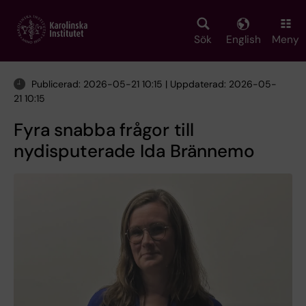
Skip
to
main
Sök
English
Meny
content
Publicerad: 2026-05-21 10:15 | Uppdaterad: 2026-05-
21 10:15
Fyra snabba frågor till
nydisputerade Ida Brännemo