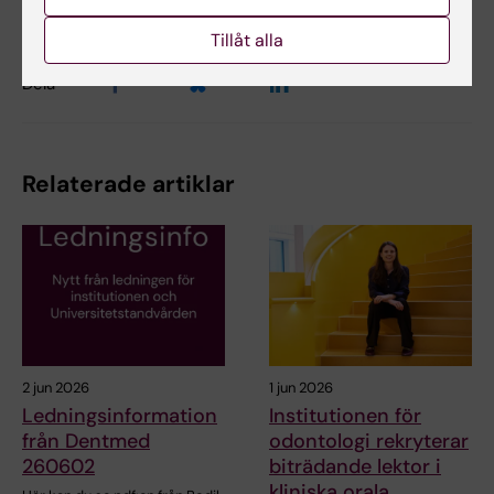
Kicki Karlsson
2026-05-21
Tillåt alla
Dela
Relaterade artiklar
2 jun 2026
1 jun 2026
Ledningsinformation
Institutionen för
från Dentmed
odontologi rekryterar
260602
biträdande lektor i
kliniska orala