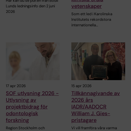
Här kan du se pdf:en från Bodil
vetenskaper
Lunds ledningsinfo den 2 juni
2026
Som ett led i Karolinska
Institutets rekordstora
internationella…
17 apr 2026
15 apr 2026
SOF utlysning 2026 -
Tillkännagivande av
Utlysning av
2026 års
projektbidrag för
IADR/AADOCR
odontologisk
William J. Gies-
forskning
pristagare
Region Stockholm och
Vi vill framföra våra varma