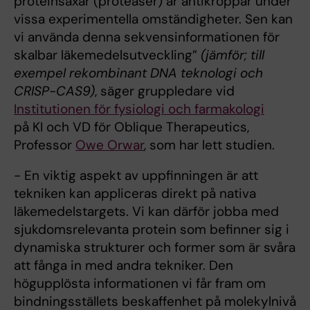
proteinsaxar (proteaser) är antikroppar under
vissa experimentella omständigheter. Sen kan
vi använda denna sekvensinformationen för
skalbar läkemedelsutveckling”
(jämför; till
exempel rekombinant DNA teknologi och
CRISP-CAS9)
, säger gruppledare vid
Institutionen för fysiologi och farmakologi
på KI och VD för Oblique Therapeutics,
Professor
Owe Orwar
, som har lett studien.
- En viktig aspekt av uppfinningen är att
tekniken kan appliceras direkt på nativa
läkemedelstargets. Vi kan därför jobba med
sjukdomsrelevanta protein som befinner sig i
dynamiska strukturer och former som är svåra
att fånga in med andra tekniker. Den
högupplösta informationen vi får fram om
bindningsställets beskaffenhet på molekylnivå