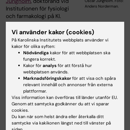
Jungholm
, doktorand vid
Oscar Jungholm. Foto:
Anders Norderman.
Institutionen för fysiologi
och farmakologi på KI.
Andra antikroppar under utveckling är: TRPA1,
Vi använder kakor (cookies)
smärta, hosta samt Trx, metastaserad
På Karolinska Institutets webbplats använder vi
cancer och Sars-Cov2.
kakor för olika syften:
Nödvändiga
kakor för att webbplatsen ska
Författare
fungera korrekt.
Kakor för
analys
för att förstå hur
Carolina L. Trkulja, †, Oscar Jungholm, †, Max
webbplatsen används.
Davidson, †, Kent Jardemark, Monica M.
Marknadsföringskakor
för att visa och spåra
Marcus, Jessica Hägglund, Anders Karlsson,
relevant innehåll och annonser från externa
Roger Karlsson, Joseph Bruton, Niklas Ivarsson,
plattformar.
Viss information kan överföras till länder utanför EU.
▼, Sreesha P. Srinivasa, Alexandra Cavallin,
Genom att samtycka godkänner du att vi sparar
Peder Svensson, Gavin D.M. Jeffries, Maria-
cookies.
Nefeli Christakopoulou, Anna Reymer,
Du kan när som helst ändra eller återkalla ditt
Anaswara Ashok, Gabriella Willman, Daniela
samtycke via kakikonen längst ned till vänster på
Papadia, Emma Johnsson och Owe Orwar.
sidan.