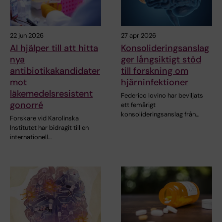
22 jun 2026
27 apr 2026
AI hjälper till att hitta
Konsolideringsanslag
nya
ger långsiktigt stöd
antibiotikakandidater
till forskning om
mot
hjärninfektioner
läkemedelsresistent
Federico Iovino har beviljats
gonorré
ett femårigt
konsolideringsanslag från…
Forskare vid Karolinska
Institutet har bidragit till en
internationell…