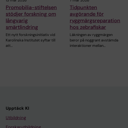
13 mar 2026
7 mar 2026
Promobilia-stiftelsen
Tidpunkten
stödjer forskning om
avgörande för
långvarig
ryggmärgsreparation
smärtlindring
hos zebrafiskar
Ett nytt forskningsinitiativ vid
Läkningen av ryggmärgen
Karolinska Institutet syftar till
beror på noggrant avstämda
att…
interaktioner mellan…
Upptäck KI
Utbildning
Forskarutbildning