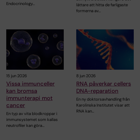
Endocrinology…
lättare att hitta de farligaste
formerna av…
15 jun 2026
8 jun 2026
Vissa immunceller
RNA påverkar cellers
kan bromsa
DNA-reparation
immunterapi mot
En ny doktorsavhandling från
cancer
Karolinska Institutet visar att
RNA kan…
En typ av vita blodkroppar i
immunsystemet som kallas
neutrofiler kan göra…