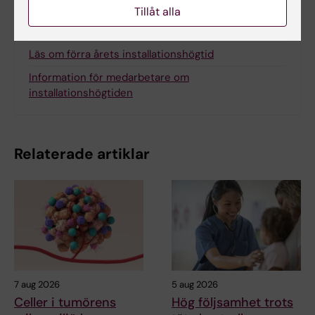
Relaterat
Tillåt alla
Nyligen utnämnda professorer vid KI
Läs om förra årets installationshögtid
Information för medarbetare om
installationshögtiden
Relaterade artiklar
7 aug 2026
5 aug 2026
Celler i tumörens
Hög följsamhet trots