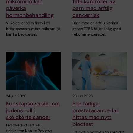
mikromiljö kan
täta kontroller av
påverka
barn med ärftlig
hormonbehandling
cancerrisk
Vilka celler som finns i en
Barn med en ärftlig variant i
bröstcancertumörs mikromiljö
genen TP53 följer i hög grad
kan ha betydelse…
rekommenderade…
24 jun 2026
23 jun 2026
Kunskapsöversikt om
Fler farliga
jodens roll i
prostatacancerfall
sköldkörtelcancer
hittas med nytt
blodtest
I en översiktsartikel i
tidskriften Nature Reviews
Ett nytt blodtest kan göra det