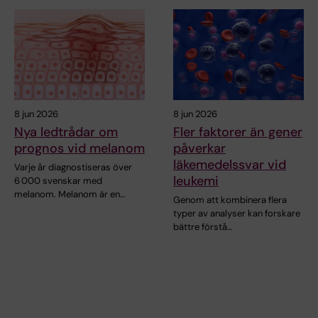
8 jun 2026
8 jun 2026
Nya ledtrådar om
Fler faktorer än gener
prognos vid melanom
påverkar
läkemedelssvar vid
Varje år diagnostiseras över
leukemi
6 000 svenskar med
melanom. Melanom är en…
Genom att kombinera flera
typer av analyser kan forskare
bättre förstå…