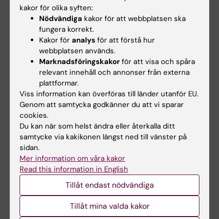
kakor för olika syften:
Nödvändiga
kakor för att webbplatsen ska
fungera korrekt.
Kakor för
analys
för att förstå hur
webbplatsen används.
Marknadsföringskakor
för att visa och spåra
Cancer och onkologi
Tags
relevant innehåll och annonser från externa
plattformar.
Dermatologi och venereologi
Viss information kan överföras till länder utanför EU.
Genom att samtycka godkänner du att vi sparar
cookies.
Uppdaterad av:
Du kan när som helst ändra eller återkalla ditt
Katarina Sternudd
2024-10-08
samtycke via kakikonen längst ned till vänster på
sidan.
Mer information om våra kakor
Read this information in English
Dela
Tillåt endast nödvändiga
Tillåt mina valda kakor