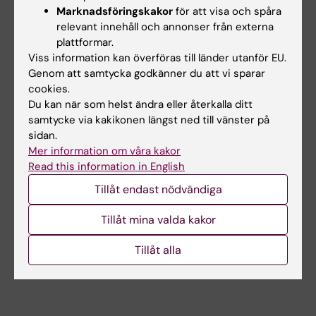
Marknadsföringskakor
för att visa och spåra
relevant innehåll och annonser från externa
Relaterade artiklar
plattformar.
Viss information kan överföras till länder utanför EU.
Genom att samtycka godkänner du att vi sparar
cookies.
Du kan när som helst ändra eller återkalla ditt
samtycke via kakikonen längst ned till vänster på
sidan.
Mer information om våra kakor
3 jul 2026
3 jul 2026
Read this information in English
CLINTEC-professor
CLINTEC-professor
Tillåt endast nödvändiga
tilldelas
tilldelas
internationellt
internationellt
Tillåt mina valda kakor
hederspris
hederspris
Matthias Löhr, professor i
Matthias Löhr, professor i
Tillåt alla
gastroenterologi och
gastroenterologi och
hepatologi vid…
hepatologi vid…