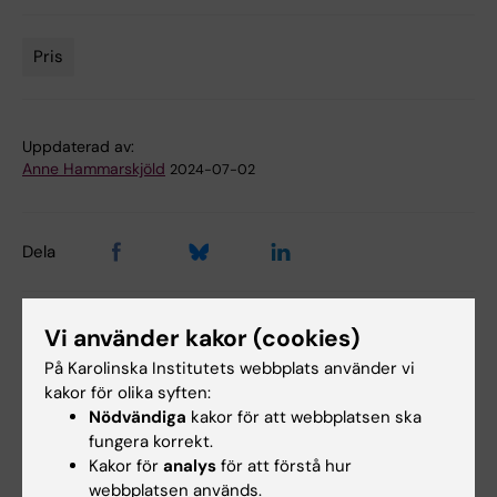
Pris
Tags
Uppdaterad av:
Anne Hammarskjöld
2024-07-02
Dela
Vi använder kakor (cookies)
På Karolinska Institutets webbplats använder vi
Relaterat
kakor för olika syften:
Läs FEBS intervju med Bob Harris
Nödvändiga
kakor för att webbplatsen ska
fungera korrekt.
Professor Bob Harris utsedd till hedersdoktor
Kakor för
analys
för att förstå hur
webbplatsen används.