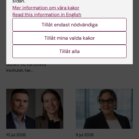
sidan.
Mer information om våra kakor
15 jul 2026
14 jul 2026
Read this information in English
Helena Karlström får
Metaboliskt syndrom
Tillåt endast nödvändiga
Novo Nordisk-anslag
kopplat till snabbare
för forskning om ny
åldrande av hjärnan
Tillåt mina valda kakor
behandling vid
Personer med metaboliskt
småkärlssjukdom
syndrom tenderar att ha
Tillåt alla
hjärnor som verkar äldre…
Helena Karlström, lektor och
docent vid Karolinska
Institutet, har…
10 jul 2026
9 jul 2026