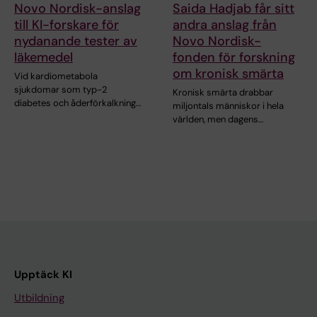
Novo Nordisk-anslag
Saida Hadjab får sitt
till KI-forskare för
andra anslag från
nydanande tester av
Novo Nordisk-
läkemedel
fonden för forskning
om kronisk smärta
Vid kardiometabola
sjukdomar som typ-2
Kronisk smärta drabbar
diabetes och åderförkalkning…
miljontals människor i hela
världen, men dagens…
Upptäck KI
Utbildning