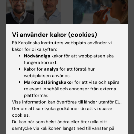
24 jul 2026
23 jul 2026
Vi använder kakor (cookies)
Två KI-forskare får
KI-forskare bidrar till
På Karolinska Institutets webbplats använder vi
innovationsfinansieri
nya WHO-riktlinjer
kakor för olika syften:
ng från Knut och
för att förebygga
Nödvändiga
kakor för att webbplatsen ska
Alice Wallenbergs
demens
fungera korrekt.
Stiftelse
Professor Miia Kivipelto och
Kakor för
analys
för att förstå hur
flera forskare vid Karolinska
Professor Gonçalo Castelo-
webbplatsen används.
Institutet har…
Branco och professor Janne
Marknadsföringskakor
för att visa och spåra
Lehtiö vid KI får…
relevant innehåll och annonser från externa
plattformar.
Viss information kan överföras till länder utanför EU.
Genom att samtycka godkänner du att vi sparar
cookies.
Du kan när som helst ändra eller återkalla ditt
samtycke via kakikonen längst ned till vänster på