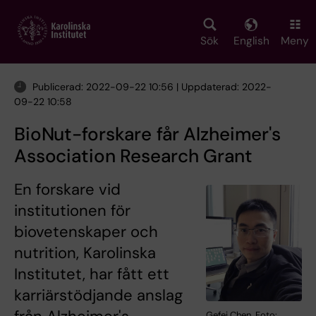
Skip
to
main
Sök
English
Meny
content
Publicerad: 2022-09-22 10:56 | Uppdaterad: 2022-
09-22 10:58
BioNut-forskare får Alzheimer's
Association Research Grant
En forskare vid
institutionen för
biovetenskaper och
nutrition, Karolinska
Institutet, har fått ett
karriärstödjande anslag
Gefei Chen. Foto: