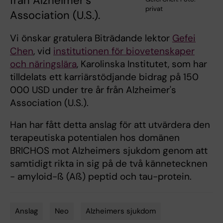
från Alzheimer's
privat
Association (U.S.).
Vi önskar gratulera Biträdande lektor
Gefei
Chen
, vid
institutionen för biovetenskaper
och näringslära
, Karolinska Institutet, som har
tilldelats ett karriärstödjande bidrag på 150
000 USD under tre år från Alzheimer's
Association (U.S.).
Han har fått detta anslag för att utvärdera den
terapeutiska potentialen hos domänen
BRICHOS mot Alzheimers sjukdom genom att
samtidigt rikta in sig på de två kännetecknen
- amyloid-ß (Aß) peptid och tau-protein.
Anslag
Neo
Alzheimers sjukdom
Tags