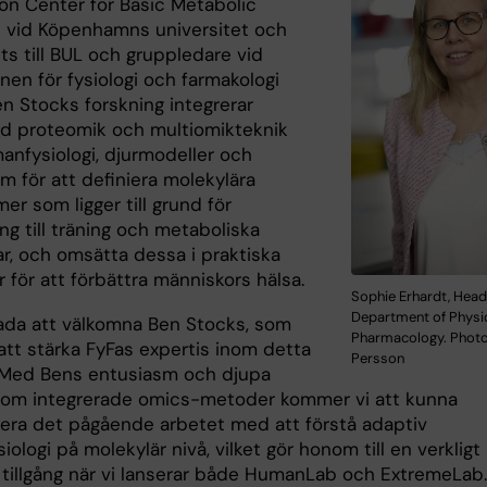
on Center for Basic Metabolic
 vid Köpenhamns universitet och
ts till BUL och gruppledare vid
onen för fysiologi och farmakologi
en Stocks forskning integrerar
d proteomik och multiomikteknik
nfysiologi, djurmodeller och
m för att definiera molekylära
r som ligger till grund för
g till träning och metaboliska
r, och omsätta dessa i praktiska
r för att förbättra människors hälsa.
Sophie Erhardt, Head
Department of Physi
glada att välkomna Ben Stocks, som
Pharmacology. Photo:
tt stärka FyFas expertis inom detta
Persson
Med Bens entusiasm och djupa
om integrerade omics-metoder kommer vi att kunna
era det pågående arbetet med att förstå adaptiv
ologi på molekylär nivå, vilket gör honom till en verkligt
l tillgång när vi lanserar både HumanLab och ExtremeLab.