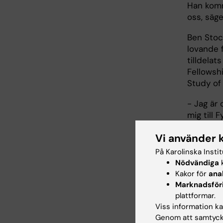
Han komme
oss, säge
Ben Sto
lovande 
tilldelat
Fellowsh
Study of
- Jag är 
mig till 
forsknin
Vi använder 
och trans
ser särsk
På Karolinska Insti
strategi
Nödvändiga
k
ExtremeL
Kakor för
ana
kommer at
Marknadsför
mitt for
plattformar.
human mo
Viss information kan
Genom att samtycka