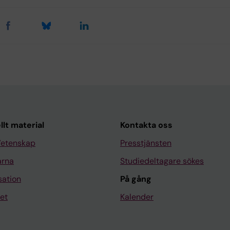
llt material
Kontakta oss
Vetenskap
Presstjänsten
arna
Studiedeltagare sökes
sation
På gång
et
Kalender