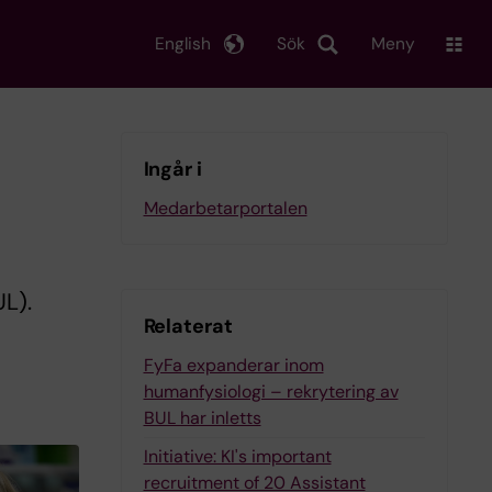
English
Sök
Meny
Ingår i
Medarbetarportalen
UL).
Relaterat
FyFa expanderar inom
humanfysiologi – rekrytering av
BUL har inletts
Initiative: KI's important
recruitment of 20 Assistant