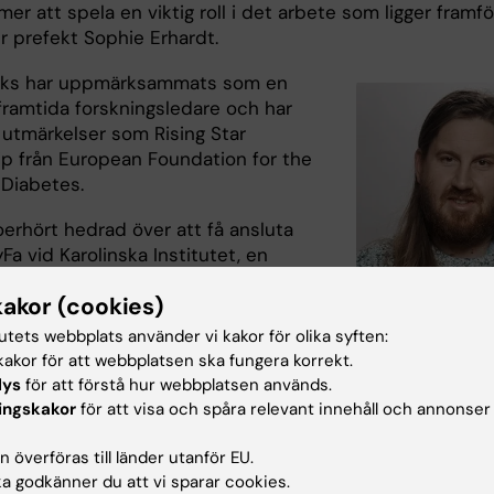
r att spela en viktig roll i det arbete som ligger framfö
r prefekt Sophie Erhardt.
cks har uppmärksammats som en
framtida forskningsledare och har
s utmärkelser som Rising Star
ip från European Foundation for the
 Diabetes.
oerhört hedrad över att få ansluta
FyFa vid Karolinska Institutet, en
gsmiljö som är ledande inom klinisk
kakor (cookies)
lationell medicinsk forskning. Jag
ilt fram emot att dra nytta av de
tutets webbplats använder vi kakor för olika syften:
ska investeringarna i HumanLab och
akor för att webbplatsen ska fungera korrekt.
ab inom FyFa. Dessa anläggningar
lys
för att förstå hur webbplatsen används.
t göra det möjligt för mig att driva
ingskakor
för att visa och spåra relevant innehåll och annonser
skningsprogram mot nya gränser inom
Ben Stocks. Foto: N/
lekylär fysiologi, säger Ben Stocks.
 överföras till länder utanför EU.
 godkänner du att vi sparar cookies.