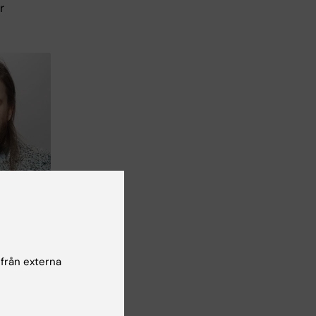
r
 från externa
A