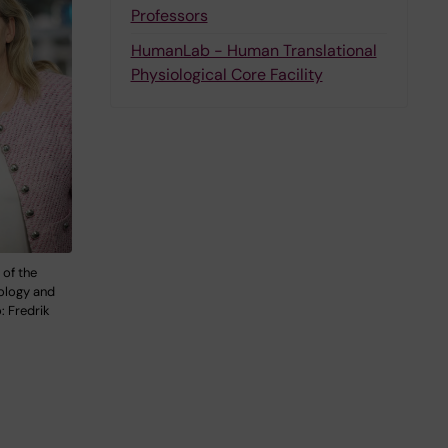
Professors
HumanLab - Human Translational
Physiological Core Facility
 of the
ology and
 Fredrik