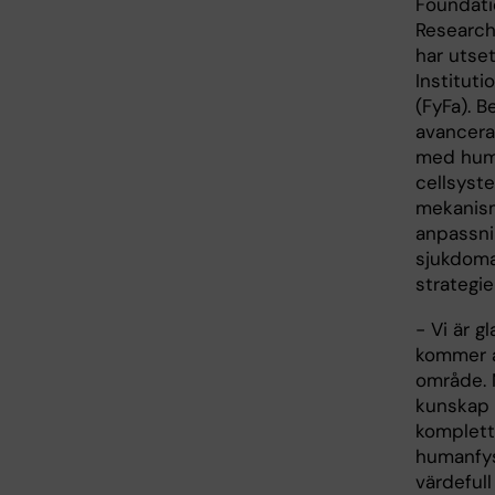
Foundati
Research
har utset
Instituti
(FyFa). B
avancera
med huma
cellsyste
mekanisme
anpassnin
sjukdoma
strategie
- Vi är 
kommer a
område. 
kunskap 
komplett
humanfysi
värdeful