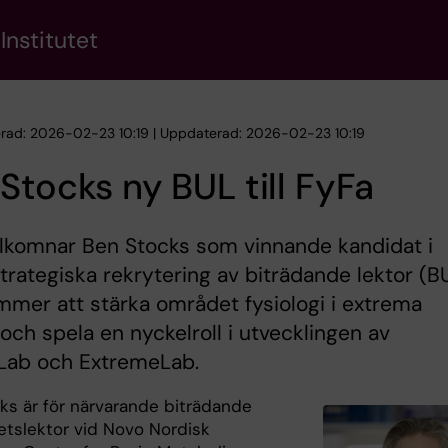
Institutet
erad: 2026-02-23 10:19 | Uppdaterad: 2026-02-23 10:19
Stocks ny BUL till FyFa
älkomnar Ben Stocks som vinnande kandidat i
trategiska rekrytering av biträdande lektor (B
mer att stärka området fysiologi i extrema
 och spela en nyckelroll i utvecklingen av
ab och ExtremeLab.
ks är för närvarande biträdande
tetslektor vid Novo Nordisk