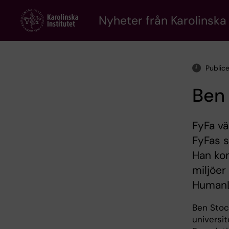
Skip
to
Nyheter från Karolinska 
main
content
Public
Ben 
FyFa v
FyFas s
Han kom
miljöer
HumanL
Ben Stoc
universi