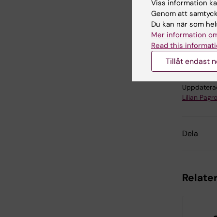
Viss information kan
Genom att samtycka
Du kan när som hels
Mer information om
Lä
Read this informati
Tags
Tillåt endast 
Uppdatera
Lilian Pagro
Dela
Relater