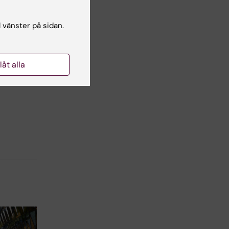
l vänster på sidan.
llåt alla