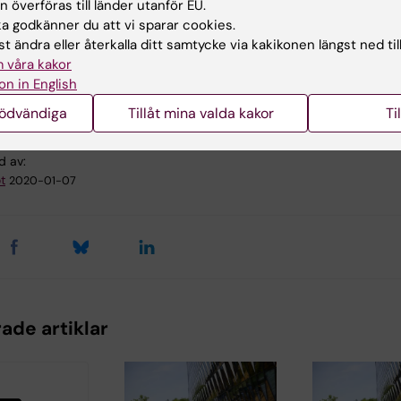
 överföras till länder utanför EU.
 godkänner du att vi sparar cookies.
t ändra eller återkalla ditt samtycke via kakikonen längst ned til
 våra kakor
karprogrammet
on in English
nödvändiga
Tillåt mina valda kakor
Ti
d av:
t
2020-01-07
ade artiklar