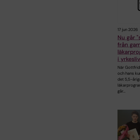
17 jun 2026
Nu går "s
från gam
läkarpr
i yrkesli
När Gottfri
och hans ku
det 5,5-årig
läkarprogr
går…