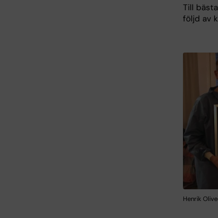
Till bäst
följd av
Henrik Oliv