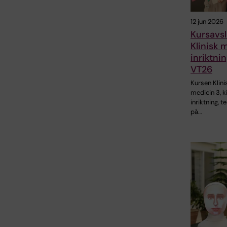
12 jun 2026
Kursavsl
Klinisk 
inriktnin
VT26
Kursen Klini
medicin 3, k
inriktning, t
på…