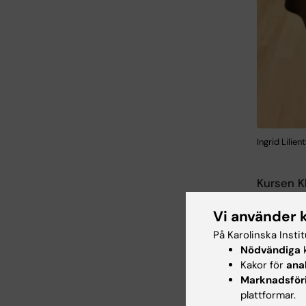
Ingrid Lilien
Kursen Kl
Universit
Vi använder 
på
läkar
På Karolinska Insti
Kursen om
Nödvändiga
k
ortopedi
Kakor för
ana
primärvå
Marknadsför
Jansson P
plattformar.
kursaman