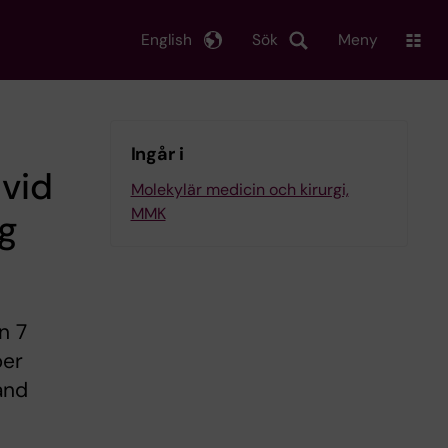
English
Sök
Meny
Ingår i
 vid
Molekylär medicin och kirurgi,
MMK
ng
n 7
ber
and