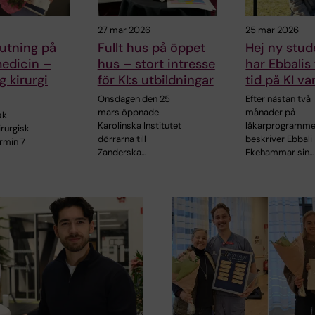
27 mar 2026
25 mar 2026
utning på
Fullt hus på öppet
Hej ny stud
medicin –
hus – stort intresse
har Ebbalis
g kirurgi
för KI:s utbildningar
tid på KI var
Onsdagen den 25
Efter nästan två
mars öppnade
månader på
sk
Karolinska Institutet
läkarprogramme
irurgisk
dörrarna till
beskriver Ebbali
ermin 7
Zanderska…
Ekehammar sin…