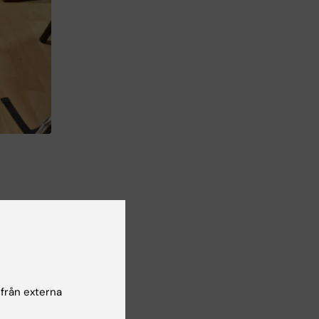
a
 från externa
.