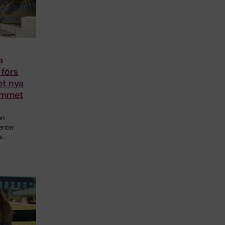
a
 förs
det nya
ammet
en
enter
a…