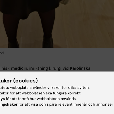
thal
inisk medicin, inriktning kirurgi vid Karolinska
etssjukhuset, Solna ingår i tema 4 och ges termin 7
kakor (cookies)
programmet.
tutets webbplats använder vi kakor för olika syften:
fattar de kliniska ämnena allmän kirurgi, anestesiologi,
akor för att webbplatsen ska fungera korrekt.
, urologi och bilddiagnostik. Dessutom integreras ämnen
lys
för att förstå hur webbplatsen används.
rd, onkologi och rättsmedicin under terminen. Gabriella
ingskakor
för att visa och spåra relevant innehåll och annonser
almer är studierektor för kursen, Kristina Stenstedt är
uens och Susanne Forsberg är utbildningsadministratör