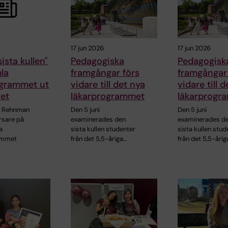
17 jun 2026
17 jun 2026
ista kullen"
Pedagogiska
Pedagogisk
la
framgångar förs
framgångar
ogrammet ut
vidare till det nya
vidare till 
vet
läkarprogrammet
läkarprogr
d Rehnman
Den 5 juni
Den 5 juni
rsare på
examinerades den
examinerades d
a
sista kullen studenter
sista kullen stud
ammet
från det 5,5-åriga…
från det 5,5-årig