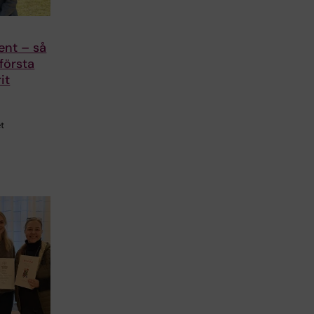
ent – så
 första
it
t