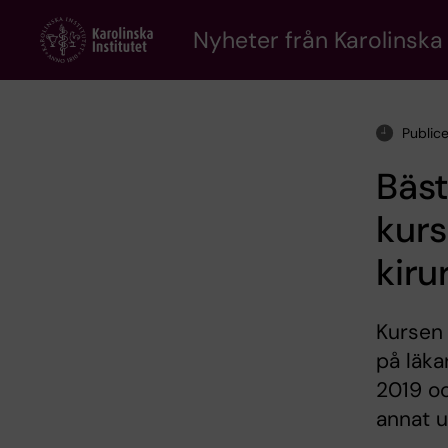
Skip
to
Nyheter från Karolinska 
main
content
Public
Bäst
kurs
kiru
Kursen 
på läk
2019 oc
annat u