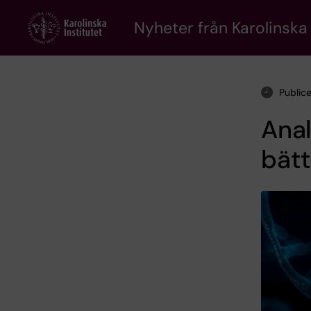
Skip
to
Nyheter från Karolinska 
main
content
Publice
Anal
bät