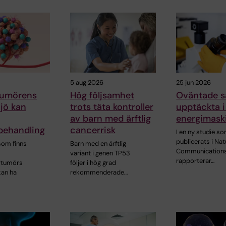
5 aug 2026
25 jun 2026
 tumörens
Hög följsamhet
Oväntade 
jö kan
trots täta kontroller
upptäckta i
av barn med ärftlig
energimask
ehandling
cancerrisk
I en ny studie s
publicerats i Nat
 som finns
Barn med en ärftlig
Communication
variant i genen TP53
rapporterar…
rtumörs
följer i hög grad
kan ha
rekommenderade…