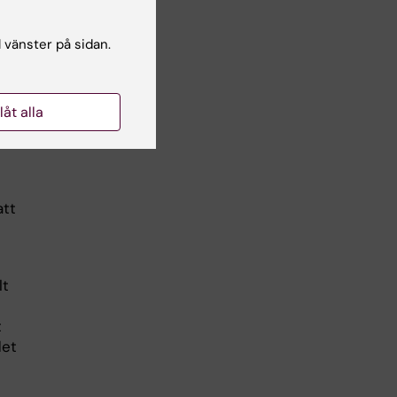
nda
l vänster på sidan.
a.
nten
llåt alla
att
lt
t
det