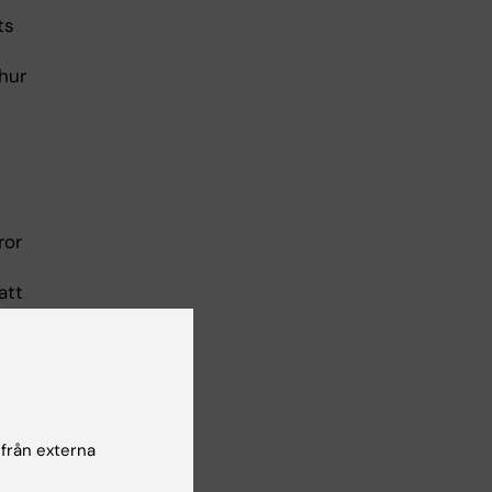
ts
hur
ror
att
där
 från externa
 nya