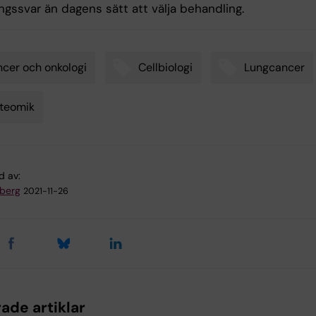
ngssvar än dagens sätt att välja behandling.
cer och onkologi
Cellbiologi
Lungcancer
teomik
d av:
dberg
2021-11-26
ade artiklar