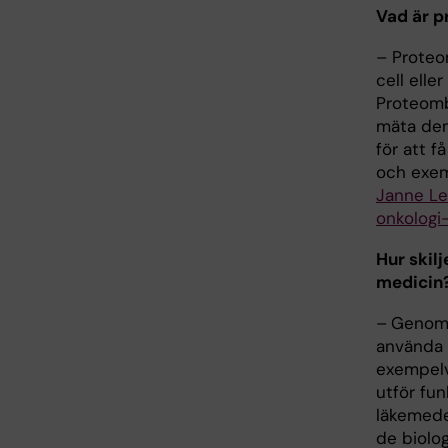
Vad är 
– Proteom
cell elle
Proteomb
mäta dem
för att 
och exem
Janne Le
onkologi
Hur skil
medicin
–
Genomb
använda 
exempelvi
utför fun
läkemede
de biolo