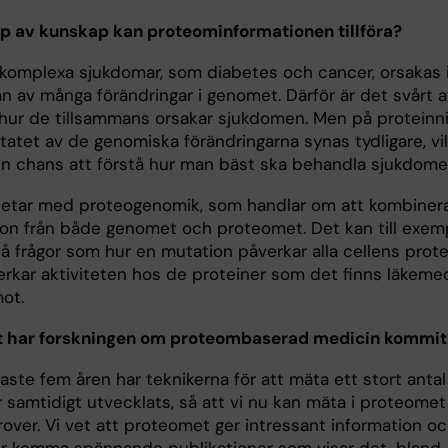
yp av kunskap kan proteominformationen tillföra?
komplexa sjukdomar, som diabetes och cancer, orsakas 
n av många förändringar i genomet. Därför är det svårt a
 hur de tillsammans orsakar sjukdomen. Men på proteinn
tatet av de genomiska förändringarna synas tydligare, vi
en chans att förstå hur man bäst ska behandla sjukdome
betar med proteogenomik, som handlar om att kombiner
ion från både genomet och proteomet. Det kan till exem
å frågor som hur en mutation påverkar alla cellens prote
verkar aktiviteten hos de proteiner som det finns läkeme
ot.
t har forskningen om proteombaserad medicin kommit
ste fem åren har teknikerna för att mäta ett stort antal
 samtidigt utvecklats, så att vi nu kan mäta i proteomet 
rover. Vi vet att proteomet ger intressant information o