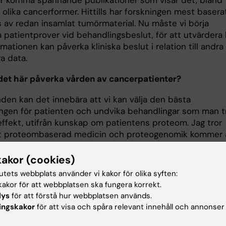
ar komma spännande publikationer som visar det, bland
 olika cancerformer. Hittills har forskningen mest basera
s av redan insamlat tumörmaterial. Nu måste vi börja
 patientprover vid behandlingsbeslut, för att utvärdera 
mationen kan påverka kliniska beslut i relation till andra
ga data.
det här påverka vården av cancerpatienter?
nden kan det innebära att vi kan välja den bästa
ngen för patienten och undvika behandlingar som man t
effekt, utifrån kunskap om patientens proteom. Jag tror
t proteombaserad medicin och proteogenomik kommer 
rande om vi ska lära oss hur vi bäst kombinerar flera
emedel till en effektiv cocktail.
kakor (cookies)
tutets webbplats använder vi kakor för olika syften:
cerar du och dina kollegor en
artikel i
Nature Cancer
akor för att webbplatsen ska fungera korrekt.
ndersökt proteomet och genomet i prov från
lys
för att förstå hur webbplatsen används.
ertumörer. Vad visar de resultaten?
ingskakor
för att visa och spåra relevant innehåll och annonser
att det baserat på proteomet går att dela in tumörerna i