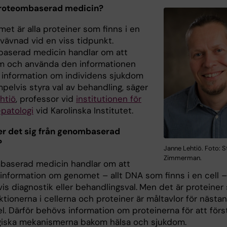
proteombaserad medicin?
et är alla proteiner som finns i en
r vävnad vid en viss tidpunkt.
aserad medicin handlar om att
 och använda den informationen
få information om individens sjukdom
pelvis styra val av behandling, säger
htiö
, professor vid
institutionen för
-patologi
vid Karolinska Institutet.
jer det sig från genombaserad
?
Janne Lehtiö. Foto: S
Zimmerman.
aserad medicin handlar om att
information om genomet – allt DNA som finns i en cell –
s diagnostik eller behandlingsval.
Men det är proteiner
ktionerna i cellerna och proteiner är måltavlor för nästan
l. Därför behövs information om proteinerna för att förs
giska mekanismerna bakom hälsa och sjukdom.