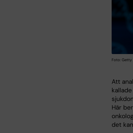
Foto: Getty
Att ana
kallade
sjukdo
Här ber
onkolo
det kan