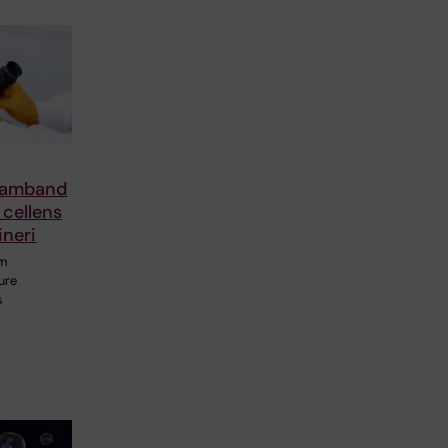
samband
 cellens
ineri
om
ure
s