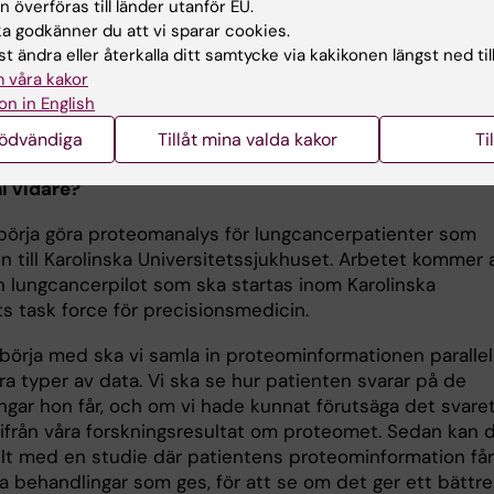
 överföras till länder utanför EU.
pper som skiljer sig åt på intressanta sätt. Tumörerna
 godkänner du att vi sparar cookies.
 gömma sig från kroppens immunförsvar genom att anvä
t ändra eller återkalla ditt samtycke via kakikonen längst ned til
kanismer, och de mekanismerna är olika mellan gruppern
 våra kakor
etydelsefull information eftersom det påverkar om patie
on in English
t vara hjälpt eller inte av vissa immunterapier, som är
nödvändiga
Tillåt mina valda kakor
Ti
cancerläkemedel som används idag.
ni vidare?
 börja göra proteomanalys för lungcancerpatienter som
n till Karolinska Universitetssjukhuset. Arbetet kommer 
en lungcancerpilot som ska startas inom Karolinska
ts task force för precisionsmedicin.
t börja med ska vi samla in proteominformationen parallel
a typer av data. Vi ska se hur patienten svarar på de
ngar hon får, och om vi hade kunnat förutsäga det svare
tifrån våra forskningsresultat om proteomet. Sedan kan 
ellt med en studie där patientens proteominformation får
ka behandlingar som ges, för att se om det ger ett bättre