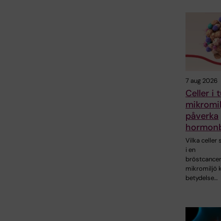
7 aug 2026
Celler i
mikromil
påverka
hormonb
Vilka celler
i en
bröstcance
mikromiljö 
betydelse…