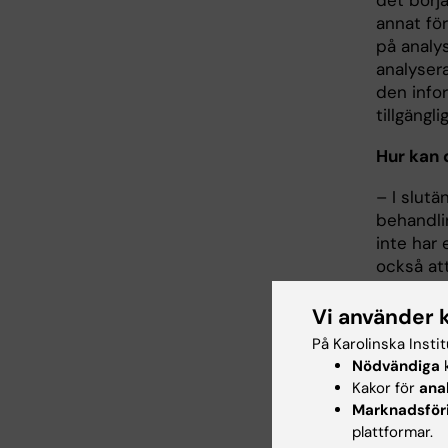
det börj
annat för
på analy
analysera
den infor
tillgängli
Hur kan 
– I slutä
behandli
inte har 
också at
vara avgö
cancerläk
Vi använder 
På Karolinska Insti
Nu publi
Nödvändiga
k
ni har u
Kakor för
ana
lungcanc
Marknadsför
plattformar.
– Vi ser 