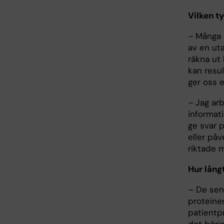
Vilken t
–
Många 
av en uta
räkna ut
kan resul
ger oss 
–
Jag ar
informat
ge svar p
eller på
riktade m
Hur lång
– De sena
proteiner
patientp