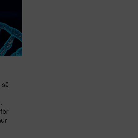
 så
.
för
hur