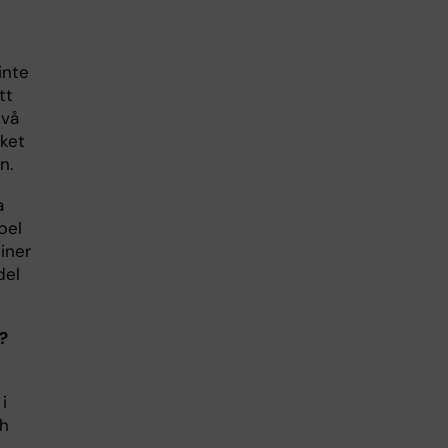
inte
tt
ivå
lket
n.
a
pel
iner
del
?
i
ch