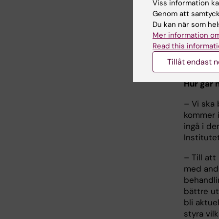
Viss information kan
undergru
Genom att samtycka
försöker
Du kan när som hels
olika me
Mer information om
Det är b
Read this informati
kommer at
Tillåt endast 
viktiga 
Hur går 
– Vi ska
kommer i
ingå i d
Institute
– Till at
med andr
behandli
bättre u
bli aktu
styra vil