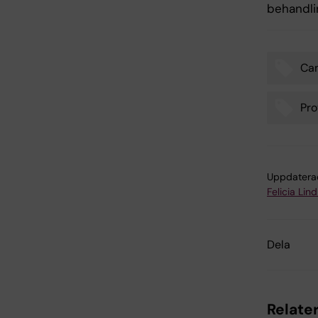
behandli
Can
Tags
Pro
Uppdatera
Felicia Lin
Dela
Relater