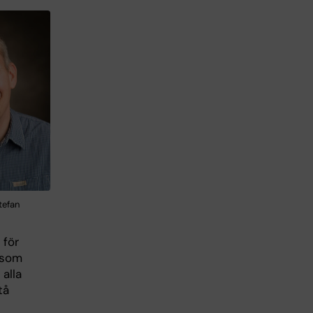
tefan
 för
 som
 alla
tå