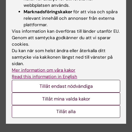
integrasdefekt lentivirus för CRISPR-baserad
webbplatsen används.
Marknadsföringskakor
för att visa och spåra
omprogrammering av humana T-celler”.
relevant innehåll och annonser från externa
plattformar.
Zahra Haider vid institutionen för molekylär
Viss information kan överföras till länder utanför EU.
medicin och kirurgi,
för projektet
Genom att samtycka godkänner du att vi sparar
”Longitudinella analyser av cirkulerande
cookies.
tumör-DNA för tidig upptäckt av
Du kan när som helst ändra eller återkalla ditt
behandlingsresistens och återfall vid diffust
samtycke via kakikonen längst ned till vänster på
sidan.
storcelligt B-cellslymfom (DLBCL)”.
Mer information om våra kakor
Read this information in English
Yawen Fu vid institutionen för
laboratoriemedicin,
för projektet ”Utveckling
Tillåt endast nödvändiga
av ett riktat allt-i-ett-leveransfordon (AiDV)
Tillåt mina valda kakor
för leverans av gen-knock-in-
redigeringskomponenter för att generera in
Tillåt alla
vivo-CAR-T mot B-ALL”.