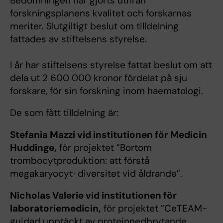
Bedömningen har gjorts utifrån
forskningsplanens kvalitet och forskarnas
meriter. Slutgiltigt beslut om tilldelning
fattades av stiftelsens styrelse.
I år har stiftelsens styrelse fattat beslut om att
dela ut 2 600 000 kronor fördelat på sju
forskare, för sin forskning inom haematologi.
De som fått tilldelning är:
Stefania Mazzi vid institutionen för Medicin
Huddinge,
för projektet ”Bortom
trombocytproduktion: att förstå
megakaryocyt-diversitet vid åldrande”.
Nicholas Valerie vid institutionen för
laboratoriemedicin,
för projektet ”CeTEAM-
guidad upptäckt av proteinnedbrytande