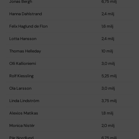
Jonas Bergh
6,75 milj
Hanna Dahlstrand
2,4 milj
Felix Haglund de Flon
1,6 milj
Lotta Hansson
2,4 milj
Thomas Helleday
10 milj
Olli Kallioniemi
3,0 milj
Rolf Kiessling
5,25 milj
Ola Larsson
3,0 milj
Linda Lindström
3,75 milj
Alexios Matikas
1,8 milj
Monica Nistér
2,0 milj
Pär Nordlund
6,75 milj