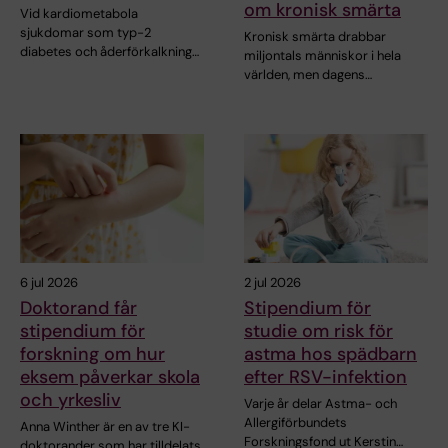
om kronisk smärta
Vid kardiometabola
sjukdomar som typ-2
Kronisk smärta drabbar
diabetes och åderförkalkning…
miljontals människor i hela
världen, men dagens…
6 jul 2026
2 jul 2026
Doktorand får
Stipendium för
stipendium för
studie om risk för
forskning om hur
astma hos spädbarn
eksem påverkar skola
efter RSV-infektion
och yrkesliv
Varje år delar Astma- och
Allergiförbundets
Anna Winther är en av tre KI-
Forskningsfond ut Kerstin…
doktorander som har tilldelats