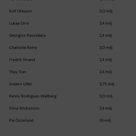
Rolf Ohlsson
3,0 milj
Lukas Orre
2,4 milj
Georgios Rassidakis
2,4 milj
Charlotte Rolny
3,0 milj
Fredrik Strand
2,4 milj
Thuy Tran
2,4 milj
Anders Ullén
3,75 milj
Kenny Rodriguez-Wallberg
3,0 milj
Stina Wickström
2,4 milj
Pia Österlund
1,6 milj