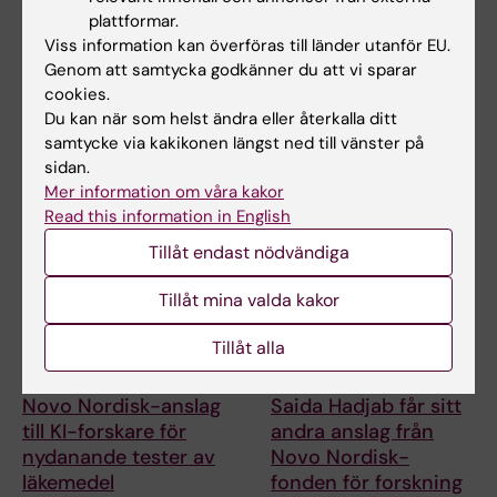
plattformar.
ng från Knut och
för forskning om ny
Viss information kan överföras till länder utanför EU.
Alice Wallenbergs
behandling vid
Genom att samtycka godkänner du att vi sparar
Stiftelse
småkärlssjukdom
cookies.
Professor Gonçalo Castelo-
Helena Karlström, lektor och
Du kan när som helst ändra eller återkalla ditt
Branco och professor Janne
docent vid Karolinska
samtycke via kakikonen längst ned till vänster på
Lehtiö vid KI får…
Institutet, har…
sidan.
Mer information om våra kakor
Read this information in English
Tillåt endast nödvändiga
Tillåt mina valda kakor
Tillåt alla
10 jul 2026
9 jul 2026
Novo Nordisk-anslag
Saida Hadjab får sitt
till KI-forskare för
andra anslag från
nydanande tester av
Novo Nordisk-
läkemedel
fonden för forskning