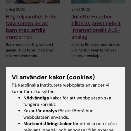
5 aug 2026
27 jul 2026
Hög följsamhet trots
Juliette Foucher
täta kontroller av
tilldelas prestigefyllt
barn med ärftlig
internationellt ALS-
cancerrisk
anslag
Barn med en ärftlig variant i
Juliette Foucher, postdoktor
genen TP53 följer i hög grad
vid institutionen för klinisk
rekommenderade…
neurovetenskap…
Vi använder kakor (cookies)
På Karolinska Institutets webbplats använder vi
kakor för olika syften:
Nödvändiga
kakor för att webbplatsen ska
fungera korrekt.
Kakor för
analys
för att förstå hur
24 jul 2026
15 jul 2026
webbplatsen används.
Två KI-forskare får
Helena Karlström får
Marknadsföringskakor
för att visa och spåra
relevant innehåll och annonser från externa
innovationsfinansieri
Novo Nordisk-anslag