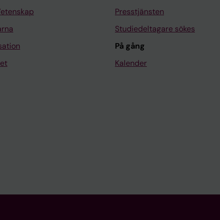
Vetenskap
Presstjänsten
arna
Studiedeltagare sökes
sation
På gång
et
Kalender