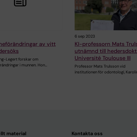
6 sep 2023
eförändringar av vitt
KI-professorn Mats Trul
dersöks
utnämnd till hedersdokt
Université Toulouse III
ng-Legert forskar om
rändringar i munnen. Hon…
Professor Mats Trulsson vid
institutionen för odontologi, Karol
llt material
Kontakta oss