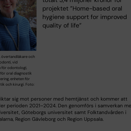
totalt 3,4 miljoner kronor för
projektet ”Home-based oral
hygiene support for improved
quality of life”
, övertandläkare och
odonti, vid
n för odontologi,
för oral diagnostik
tering, enheten för
tik och kirurgi. Foto:
riktar sig mot personer med hemtjänst och kommer att
er perioden 2021–2024. Den genomförs i samverkan m
versitet, Göteborgs universitet samt Folktandvården i
alarna, Region Gävleborg och Region Uppsala.