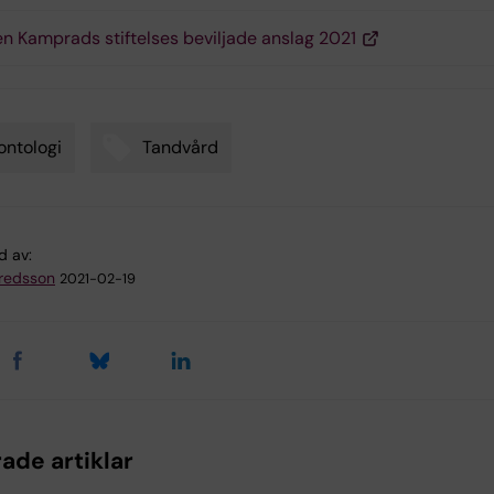
en Kamprads stiftelses beviljade anslag 2021
ntologi
Tandvård
d av:
redsson
2021-02-19
ade artiklar