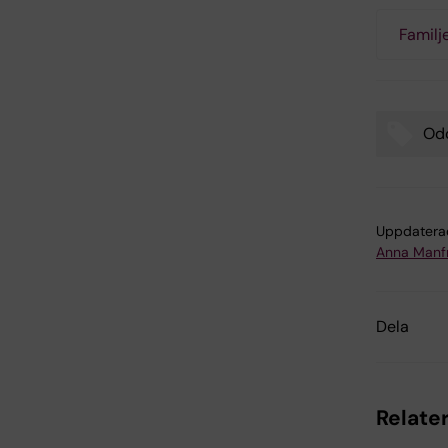
Familj
Odo
Tags
Uppdatera
Anna Manf
Dela
Relater