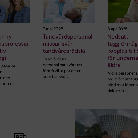
5
7 maj 2025
8 apr 2025
ar ny
Tandvårdspersonal
Nedsatt
nsprofessur
missar svår
tuggförmåg
tiv
tandvårdsrädsla
kopplas till
ogi
för undernä
Tandvårdens
äldre
personal har svårt att
n generös
förstå vilka patienter
ån
Äldre personer
som har svår…
an och
har svårt att tug
damoten…
hård mat löper 
risk att bli…