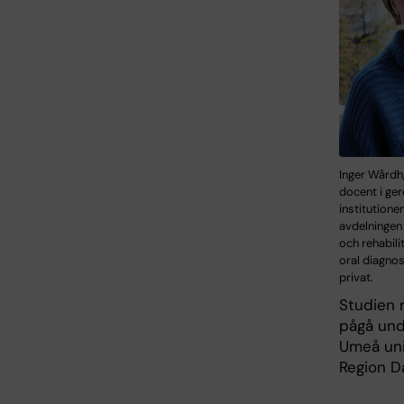
Inger Wårdh
docent i ger
institutione
avdelningen 
och rehabili
oral diagnos
privat.
Studien 
pågå und
Umeå uni
Region D