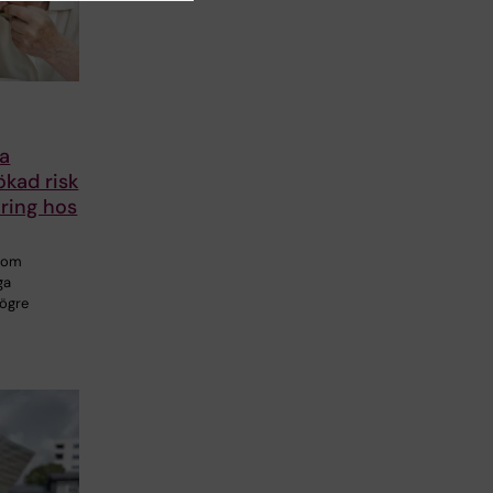
a
 ökad risk
ring hos
 som
ga
högre