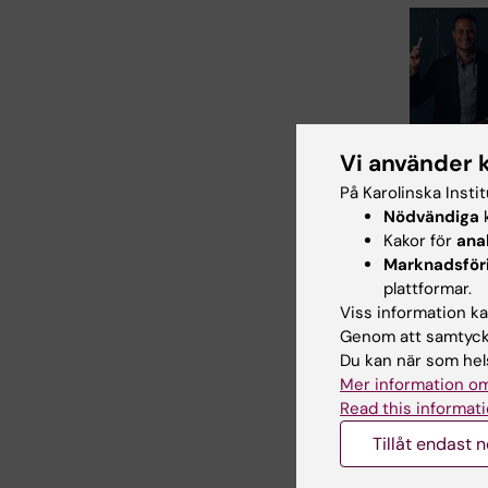
Vi använder 
11 maj 2026
Nicola O
På Karolinska Insti
Karin G
Nödvändiga
k
Legert ti
Kakor för
ana
Pedagogi
Marknadsför
plattformar.
Kommittén 
Viss information kan
utbildning p
grundnivå o
Genom att samtycka
avancerad n
Du kan när som hels
beslutat att
Mer information om
Read this informati
Tillåt endast 