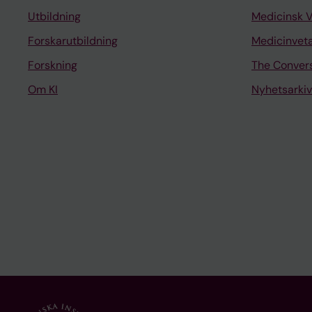
Utbildning
Medicinsk 
Forskarutbildning
Medicinvet
Forskning
The Conver
Om KI
Nyhetsarkiv