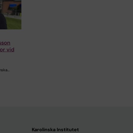
sson
or vid
inska…
Karolinska Institutet