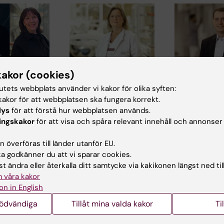
kakor (cookies)
23 okt 2025
8 sep 2025
rsini och
Söker den optimala
Söker
tutets webbplats använder vi kakor för olika syften:
arming
behandlingen för
mekanisme
akor för att webbplatsen ska fungera korrekt.
lldelas
läpp-, käk- och
bakom käk-
lys
för att förstå hur webbplatsen används.
ska priset
gomspalt
ansiktssmä
ingskakor
för att visa och spåra relevant innehåll och annonser
för
Vi vet fortfarande inte
Långvarig smärta
 överföras till länder utanför EU.
å
vilken behandling
käkar och ansikt
ch
som fungerar bäst för
drabbar både ba
 godkänner du att vi sparar cookies.
ivå har
barn med…
och vuxna och k
t ändra eller återkalla ditt samtycke via kakikonen längst ned til
…
 våra kakor
on in English
nödvändiga
Tillåt mina valda kakor
Ti