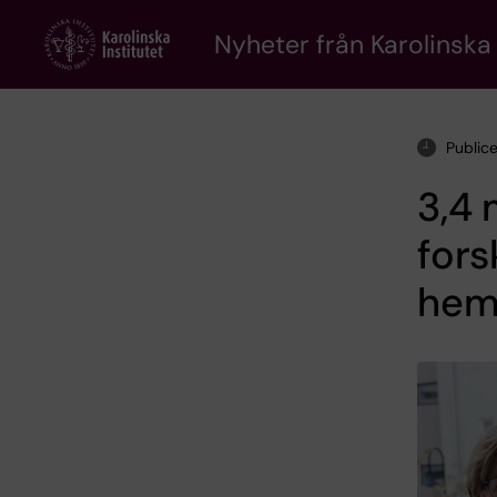
Skip
to
Nyheter från Karolinska 
main
content
Public
3,4 
fors
hem