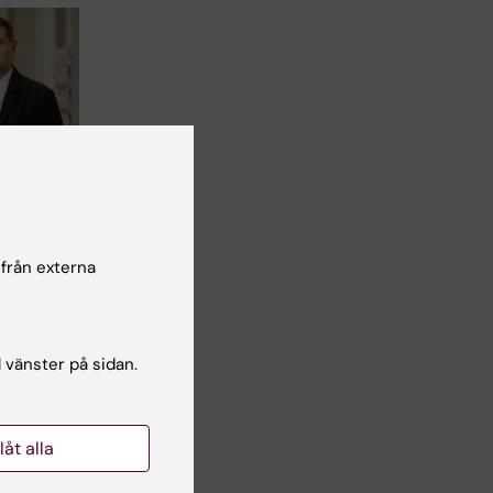
rna
 och
rta
 från externa
 i
e
rn
an…
l vänster på sidan.
llåt alla