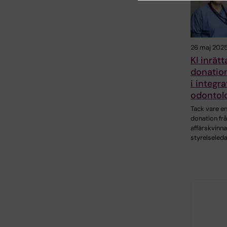
26 maj 202
KI inrätt
donatio
i integra
odontol
Tack vare e
donation fr
affärskvinn
styrelsele