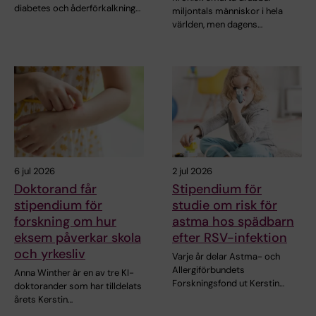
diabetes och åderförkalkning…
miljontals människor i hela
världen, men dagens…
6 jul 2026
2 jul 2026
Doktorand får
Stipendium för
stipendium för
studie om risk för
forskning om hur
astma hos spädbarn
eksem påverkar skola
efter RSV-infektion
och yrkesliv
Varje år delar Astma- och
Allergiförbundets
Anna Winther är en av tre KI-
Forskningsfond ut Kerstin…
doktorander som har tilldelats
årets Kerstin…