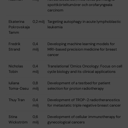
spottkörteltumörer och orofaryngeala
carcinom
Ekaterina
0,2 milj
Targeting autophagy in acute lymphoblastic
Pokrovskaja
leukemia
Tamm
Fredrik
0,4
Developing machine learning models for
Strand
milj
MRI-based precision medicine for breast
cancer
Nicholas
0,4
Translational 'Omics Oncology: Focus on cell
Tobin
milj
cycle biology and its clinical applications
Iuliana
0,8
Development of a testbed for patient
Toma-Dasu
milj
selection for proton radiotherapy
Thuy Tran
0,4
Development of TROP-2 radiotheranostics
milj
for metastatic triple negative breast cancer
Stina
0,6
Development of cellular immunotherapy for
Wickström
milj
gynecological cancers