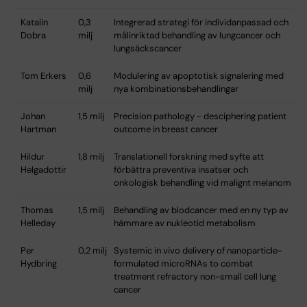
Katalin
0,3
Integrerad strategi för individanpassad och
Dobra
milj
målinriktad behandling av lungcancer och
lungsäckscancer
Tom Erkers
0,6
Modulering av apoptotisk signalering med
milj
nya kombinationsbehandlingar
Johan
1,5 milj
Precision pathology - desciphering patient
Hartman
outcome in breast cancer
Hildur
1,8 milj
Translationell forskning med syfte att
Helgadottir
förbättra preventiva insatser och
onkologisk behandling vid malignt melanom
Thomas
1,5 milj
Behandling av blodcancer med en ny typ av
Helleday
hämmare av nukleotid metabolism
Per
0,2 milj
Systemic in vivo delivery of nanoparticle-
Hydbring
formulated microRNAs to combat
treatment refractory non-small cell lung
cancer