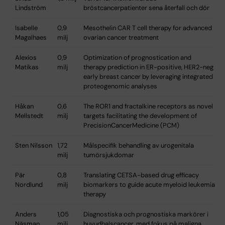
Lindström
bröstcancerpatienter sena återfall och dör
Isabelle
0,9
Mesothelin CAR T cell therapy for advanced
Magalhaes
milj
ovarian cancer treatment
Alexios
0,9
Optimization of prognostication and
Matikas
milj
therapy prediction in ER-positive, HER2-neg
early breast cancer by leveraging integrated
proteogenomic analyses
Håkan
0,6
The ROR1 and fractalkine receptors as novel
Mellstedt
milj
targets facilitating the development of
PrecisionCancerMedicine (PCM)
Sten Nilsson
1,72
Målspecifik behandling av urogenitala
milj
tumörsjukdomar
Pär
0,8
Translating CETSA-based drug efficacy
Nordlund
milj
biomarkers to guide acute myeloid leukemia
therapy
Anders
1,05
Diagnostiska och prognostiska markörer i
Näsman
milj
huvudhalscancer, med fokus på maligna