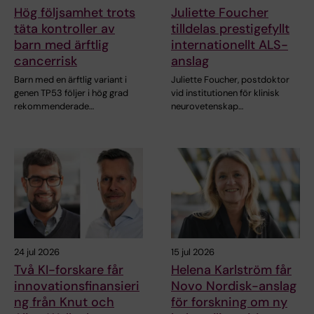
Hög följsamhet trots
Juliette Foucher
täta kontroller av
tilldelas prestigefyllt
barn med ärftlig
internationellt ALS-
cancerrisk
anslag
Barn med en ärftlig variant i
Juliette Foucher, postdoktor
genen TP53 följer i hög grad
vid institutionen för klinisk
rekommenderade…
neurovetenskap…
24 jul 2026
15 jul 2026
Två KI-forskare får
Helena Karlström får
innovationsfinansieri
Novo Nordisk-anslag
ng från Knut och
för forskning om ny