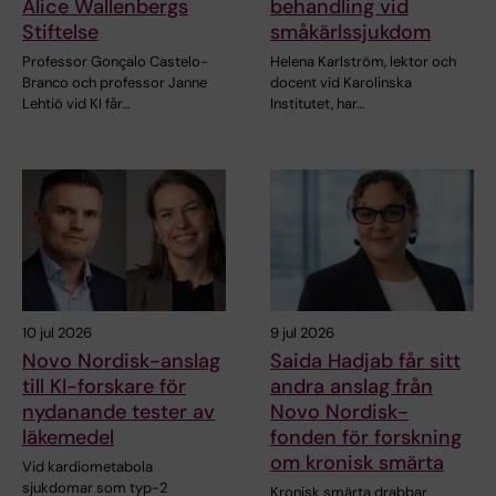
Alice Wallenbergs
behandling vid
Stiftelse
småkärlssjukdom
Professor Gonçalo Castelo-
Helena Karlström, lektor och
Branco och professor Janne
docent vid Karolinska
Lehtiö vid KI får…
Institutet, har…
10 jul 2026
9 jul 2026
Novo Nordisk-anslag
Saida Hadjab får sitt
till KI-forskare för
andra anslag från
nydanande tester av
Novo Nordisk-
läkemedel
fonden för forskning
om kronisk smärta
Vid kardiometabola
sjukdomar som typ-2
Kronisk smärta drabbar