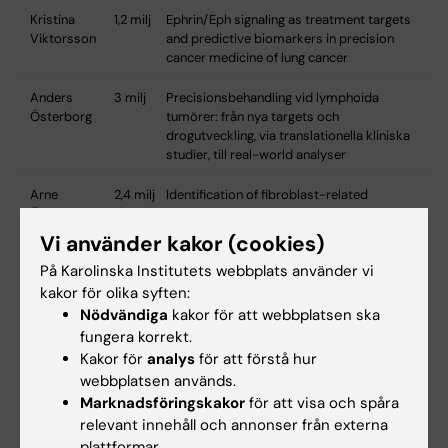
Kristina
1,2 milj
Ephrin/Eph signaling as treatment targets
Viktorsson
and predictive biomarkers in precision
cancer medicine of lung cancer
Anders
3 milj
Precisionsbehandling vid lymphoida
Österborg
tumörer: från nya targets och
drogutveckling, via translationella kliniska
studier, till real-world analyser
Arne
2,4 milj
Identification of fibroblast-related
Östman
biomarkers and drug candidates for ER+
breast cancer
Vi använder kakor (cookies)
På Karolinska Institutets webbplats använder vi
kakor för olika syften:
Links
Nödvändiga
kakor för att webbplatsen ska
fungera korrekt.
Mer information om projektanslagen
Kakor för
analys
för att förstå hur
webbplatsen används.
Marknadsföringskakor
för att visa och spåra
relevant innehåll och annonser från externa
Anslag
Cancer och onkologi
plattformar.