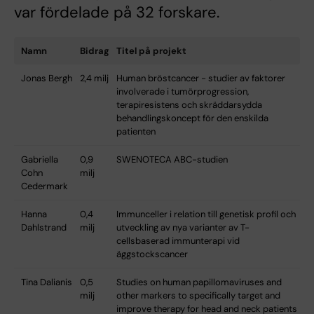
var fördelade på 32 forskare.
Namn
Bidrag
Titel på projekt
Jonas Bergh
2,4 milj
Human bröstcancer - studier av faktorer
involverade i tumörprogression,
terapiresistens och skräddarsydda
behandlingskoncept för den enskilda
patienten
Gabriella
0,9
SWENOTECA ABC-studien
Cohn
milj
Cedermark
Hanna
0,4
Immunceller i relation till genetisk profil och
Dahlstrand
milj
utveckling av nya varianter av T-
cellsbaserad immunterapi vid
äggstockscancer
Tina Dalianis
0,5
Studies on human papillomaviruses and
milj
other markers to specifically target and
improve therapy for head and neck patients