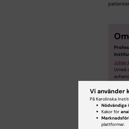
patiente
Om 
Profes
instit
Johan 
Umeå o
avhand
univers
Vi använder 
Dandery
Engdahl
På Karolinska Insti
2024.
Nödvändiga
k
Kakor för
ana
Marknadsför
plattformar.