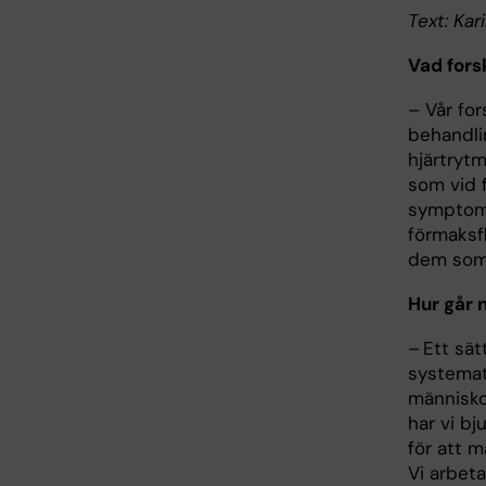
Text: Kar
Vad fors
– Vår for
behandli
hjärtrytm
som vid f
symptom.
förmaksf
dem som 
Hur går n
– Ett sä
systemat
människo
har vi bj
för att 
Vi arbet