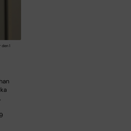
 den 1
ohan
cka
.
 9