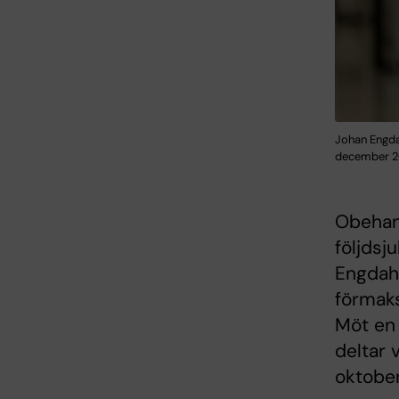
Johan Engda
december 20
Obehand
följdsj
Engdahl
förmaks
Möt en 
deltar 
oktober