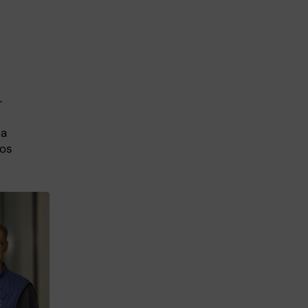
–
ka
hos