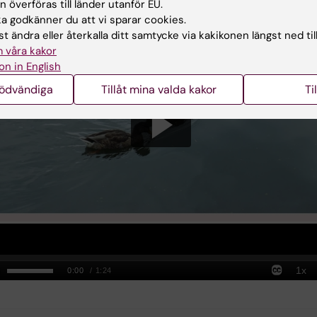
 film
 överföras till länder utanför EU.
 godkänner du att vi sparar cookies.
t ändra eller återkalla ditt samtycke via kakikonen längst ned til
 våra kakor
on in English
nödvändiga
Tillåt mina valda kakor
Ti