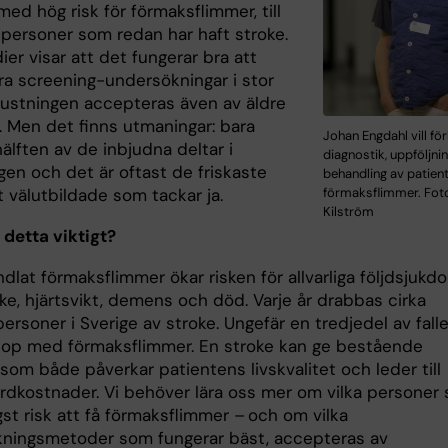
ed hög risk för förmaksflimmer, till
personer som redan har haft stroke.
ier visar att det fungerar bra att
a screening-undersökningar i stor
trustningen accepteras även av äldre
. Men det finns utmaningar: bara
Johan Engdahl vill fö
älften av de inbjudna deltar i
diagnostik, uppföljni
gen och det är oftast de friskaste
behandling av patien
förmaksflimmer. Foto
 välutbildade som tackar ja.
Kilström
 detta viktigt?
lat förmaksflimmer ökar risken för allvarliga följdsjukd
ke, hjärtsvikt, demens och död. Varje år drabbas cirka
rsoner i Sverige av stroke. Ungefär en tredjedel av fall
hop med förmaksflimmer. En stroke kan ge bestående
som både påverkar patientens livskvalitet och leder till
rdkostnader. Vi behöver lära oss mer om vilka personer
st risk att få förmaksflimmer – och om vilka
ningsmetoder som fungerar bäst, accepteras av