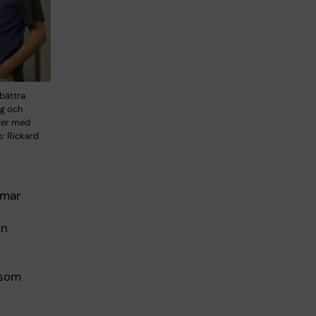
rbättra
ng och
ter med
: Rickard
omar
en
 som