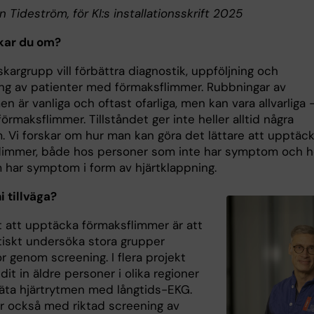
in Tideström, för KI:s installationsskrift 2025
kar du om?
skargrupp vill förbättra diagnostik, uppföljning och
ng av patienter med förmaksflimmer. Rubbningar av
en är vanliga och oftast ofarliga, men kan vara allvarliga 
örmaksflimmer. Tillståndet ger inte heller alltid några
 Vi forskar om hur man kan göra det lättare att upptäc
limmer, både hos personer som inte har symptom och 
har symptom i form av hjärtklappning.
i tillväga?
tt att upptäcka förmaksflimmer är att
iskt undersöka stora grupper
r genom screening. I flera projekt
udit in äldre personer i olika regioner
mäta hjärtrytmen med långtids-EKG.
ar också med riktad screening av