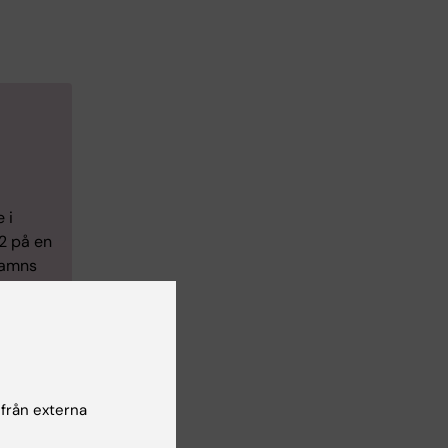
 i
2 på en
hamns
n vid
Johan
cember
 från externa