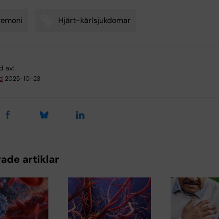
remoni
Hjärt-kärlsjukdomar
d av:
d
2025-10-23
ade artiklar