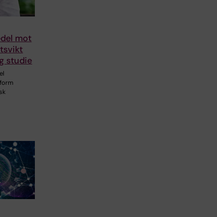
edel mot
tsvikt
ig studie
el
tform
isk