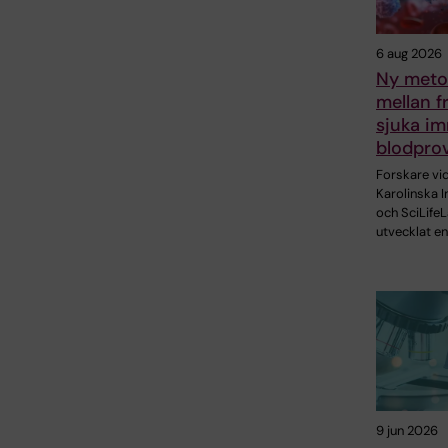
6 aug 2026
Ny metod
mellan f
sjuka im
blodpro
Forskare vi
Karolinska I
och SciLifeL
utvecklat en
9 jun 2026