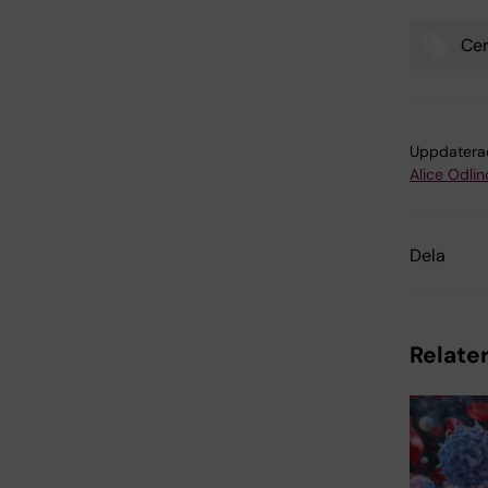
Ce
Tags
Uppdatera
Alice Odlin
Dela
Relater