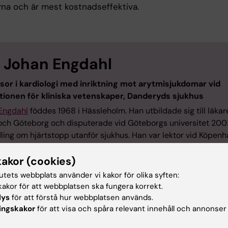
rna och är mest kostnadseffektiva.
Johan Engdahl
sor i kardiologi med inriktning mot arytmisjukdomar vid
utionen för kliniska vetenskaper, Danderyds sjukhus
Engdahl
föddes 1968 i Hässleholm. Han utbildade sig till läkare
ch Göteborg och disputerade vid Göteborgs universitet 200
ling om hjärtstopp utanför sjukhus. Han var lektor vid Köpen
itet 2009–2015. Sedan 2016 är han överläkare på hjärtklinike
kakor (cookies)
ds sjukhus och sedan 2017 lektor vid Karolinska Institutet. 
 utnämndes till professor vid Karolinska Institutet den 1 de
tutets webbplats använder vi kakor för olika syften:
akor för att webbplatsen ska fungera korrekt.
lys
för att förstå hur webbplatsen används.
ingskakor
för att visa och spåra relevant innehåll och annonser