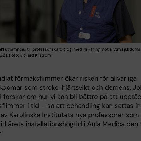
hl utnämndes till professor i kardiologi med inriktning mot arytmisjukdomar
24. Foto: Rickard Kilström
lat förmaksflimmer ökar risken för allvarliga
ukdomar som stroke, hjärtsvikt och demens. J
 forskar om hur vi kan bli bättre på att upptä
flimmer i tid – så att behandling kan sättas in
av Karolinska Institutets nya professorer som
vid årets installationshögtid i Aula Medica den
.