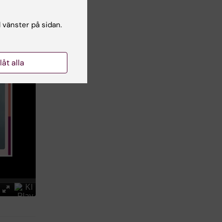
l vänster på sidan.
llåt alla