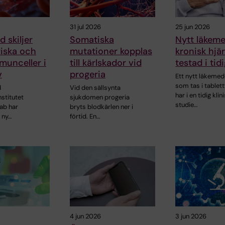
31 jul 2026
25 jun 2026
 skiljer
Somatiska
Nytt läkem
riska och
mutationer kopplas
kronisk hjär
munceller i
till kärlskador vid
testad i tid
v
progeria
Ett nytt läkemed
som tas i tablet
d
Vid den sällsynta
har i en tidig klin
nstitutet
sjukdomen progeria
studie…
ab har
bryts blodkärlen ner i
 ny…
förtid. En…
4 jun 2026
3 jun 2026