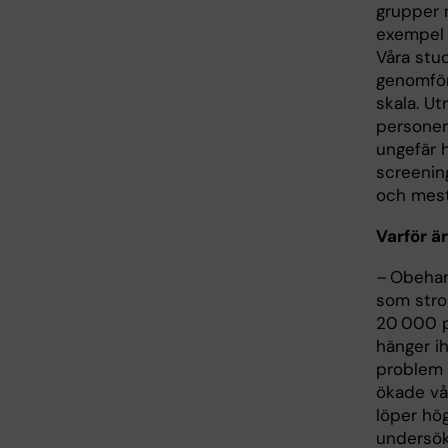
grupper m
exempel 
Våra stud
genomför
skala. U
personer
ungefär h
screenin
och mest
Varför är
– Obehand
som stro
20 000 pe
hänger i
problem 
ökade vå
löper hög
undersök