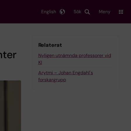
English
Sök
Meny
Relaterat
nter
Nyligen utnämnda professorer vid
KI
Arytmi – Johan Engdahl's
forskargrupp