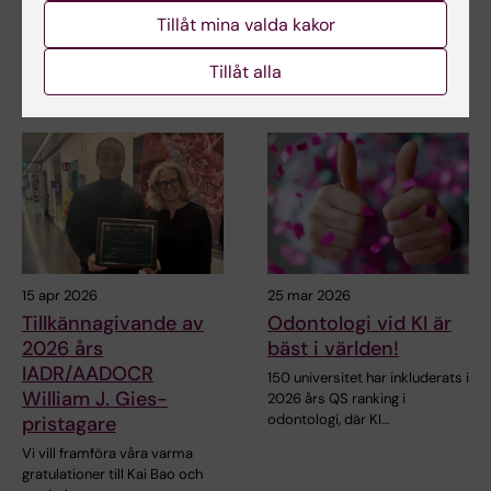
odontologi på…
Tillåt mina valda kakor
Region Stockholm och
Karolinska Institutet (KI) har
som gemensamt mål att…
Tillåt alla
15 apr 2026
25 mar 2026
Tillkännagivande av
Odontologi vid KI är
2026 års
bäst i världen!
IADR/AADOCR
150 universitet har inkluderats i
William J. Gies-
2026 års QS ranking i
odontologi, där KI…
pristagare
Vi vill framföra våra varma
gratulationer till Kai Bao och