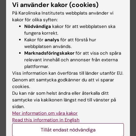
260602
biträdande lektor i
Vi använder kakor (cookies)
kliniska orala
Här kan du se pdf:en från Bodil
På Karolinska Institutets webbplats använder vi
vetenskaper
Lunds ledningsinfo den 2 juni
kakor för olika syften:
2026
Som ett led i Karolinska
Nödvändiga
kakor för att webbplatsen ska
Institutets rekordstora
fungera korrekt.
internationella…
Kakor för
analys
för att förstå hur
webbplatsen används.
Marknadsföringskakor
för att visa och spåra
relevant innehåll och annonser från externa
plattformar.
Viss information kan överföras till länder utanför EU.
Genom att samtycka godkänner du att vi sparar
cookies.
Du kan när som helst ändra eller återkalla ditt
samtycke via kakikonen längst ned till vänster på
21 maj 2026
17 apr 2026
sidan.
Fyra snabba frågor
SOF utlysning 2026 -
Mer information om våra kakor
till nydisputerade Ida
Utlysning av
Read this information in English
Brännemo
projektbidrag för
odontologisk
Tillåt endast nödvändiga
Ida Brännemo är nybliven
forskning
doktor vid Institutionen för