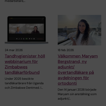
medarbetare,…
24 mar 2026
18 feb 2026
Tandhygienister höll
Välkommen Maryam
webbinarium för
Bergstrand, ny
Zimbabwes
adjunkt/
tandläkarförbund
övertandläkare på
avdelningen för
Under 2025 besökte
ortodonti
tandläkarlärare från Uganda
och Zimbabwe Dentmed. I…
Den 14 januari 2026 började
Maryam sin anställning som
adjunkt/…