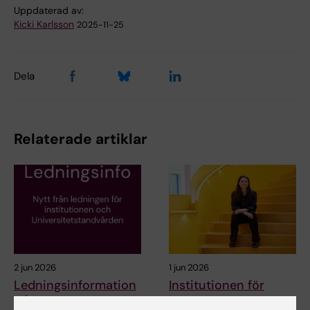
Uppdaterad av:
Kicki Karlsson
2025-11-25
Dela
Relaterade artiklar
2 jun 2026
1 jun 2026
Ledningsinformation
Institutionen för
från Dentmed
odontologi rekryterar