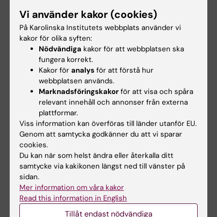
internationalisering.
Vi använder kakor (cookies)
På Karolinska Institutets webbplats använder vi
Internationellt
Student
kakor för olika syften:
Tags
Nödvändiga
kakor för att webbplatsen ska
fungera korrekt.
Kakor för
analys
för att förstå hur
Uppdaterad av:
webbplatsen används.
Emma Hägg
2019-09-04
Marknadsföringskakor
för att visa och spåra
relevant innehåll och annonser från externa
plattformar.
Dela
Viss information kan överföras till länder utanför EU.
Genom att samtycka godkänner du att vi sparar
cookies.
Du kan när som helst ändra eller återkalla ditt
Relaterade artiklar
samtycke via kakikonen längst ned till vänster på
sidan.
Mer information om våra kakor
Read this information in English
Tillåt endast nödvändiga