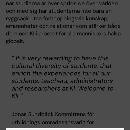
när studierna är över sprids de över världen
och med sig har studenterna inte bara en
ryggsäck utan förhoppningsvis kunskap,
erfarenheter och relationer som stärker både
dem och KI i arbetet för alla människors hälsa
globalt.
” It is very rewarding to have this
cultural diversity of students, that
enrich the experiences for all our
students, teachers, administrators
and researchers at KI. Welcome to
KI! ”
Jonas Sundbäck Kommittens för
utbildnings områdesansvarig för