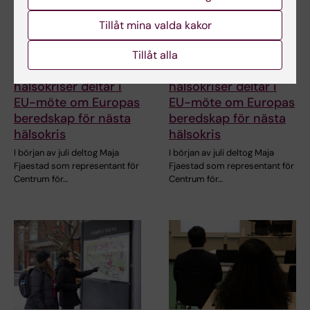
Tillåt mina valda kakor
14 jul 2026
14 jul 2026
Tillåt alla
Centrum för
Centrum för
hälsokriser deltar i
hälsokriser deltar i
EU-möte om Europas
EU-möte om Europas
beredskap för nästa
beredskap för nästa
hälsokris
hälsokris
I början av juli deltog Maja
I början av juli deltog Maja
Fjaestad som representant för
Fjaestad som representant för
Centrum för…
Centrum för…