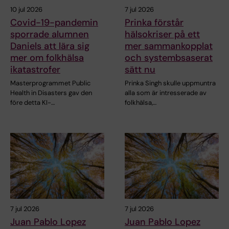
10 jul 2026
7 jul 2026
Covid-19-pandemin
Prinka förstår
sporrade alumnen
hälsokriser på ett
Daniels att lära sig
mer sammankopplat
mer om folkhälsa
och systembsaserat
ikatastrofer
sätt nu
Masterprogrammet Public
Prinka Singh skulle uppmuntra
Health in Disasters gav den
alla som är intresserade av
före detta KI-…
folkhälsa,…
7 jul 2026
7 jul 2026
Juan Pablo Lopez
Juan Pablo Lopez