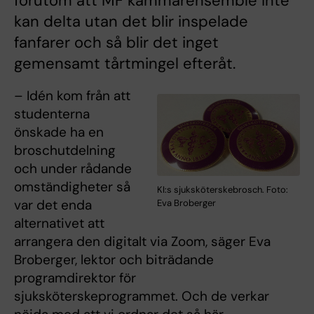
förutom att MF kammarensemble inte
kan delta utan det blir inspelade
fanfarer och så blir det inget
gemensamt tårtmingel efteråt.
– Idén kom från att
studenterna
önskade ha en
broschutdelning
och under rådande
omständigheter så
KI:s sjuksköterskebrosch. Foto:
var det enda
Eva Broberger
alternativet att
arrangera den digitalt via Zoom, säger Eva
Broberger, lektor och biträdande
programdirektor för
sjuksköterskeprogrammet. Och de verkar