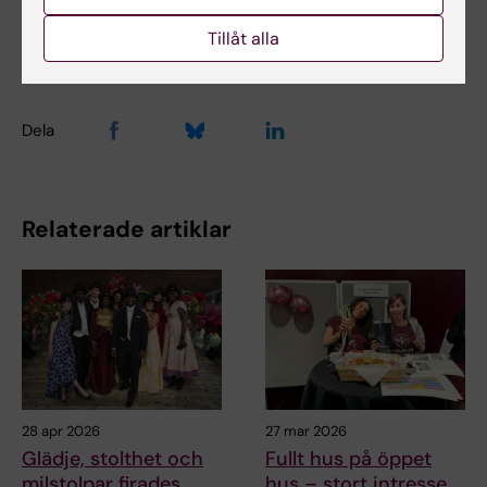
Uppdaterad av:
Tillåt alla
Annika Clemes
2020-06-05
Dela
Relaterade artiklar
28 apr 2026
27 mar 2026
Glädje, stolthet och
Fullt hus på öppet
milstolpar firades
hus – stort intresse