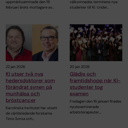
uppmärksammade den 19
välkomnades terminens nya
februari årets mottagare av…
studenter till KI. Under…
22 jan 2026
20 jan 2026
KI utser två nya
Glädje och
hedersdoktorer som
framtidshopp när KI-
förändrat synen på
studenter tog
munhälsa och
examen
bröstcancer
Fredagen den 16 januari firades
nyutexaminerade
Karolinska Institutet har utsett
arbetsterapeuter,…
de världsledande forskarna
Timo Sorsa och…