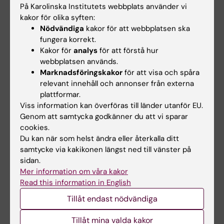
På Karolinska Institutets webbplats använder vi
kakor för olika syften:
Nödvändiga
kakor för att webbplatsen ska
fungera korrekt.
Kakor för
analys
för att förstå hur
webbplatsen används.
Marknadsföringskakor
för att visa och spåra
relevant innehåll och annonser från externa
plattformar.
Viss information kan överföras till länder utanför EU.
Genom att samtycka godkänner du att vi sparar
cookies.
Du kan när som helst ändra eller återkalla ditt
Fanfarerna efter varje grupps upplästa namn var inspelade, men
samtycke via kakikonen längst ned till vänster på
applåderna sköttes live. Foto: Annika Clemes
sidan.
Mer information om våra kakor
Read this information in English
Ceremoni
Sjuksköterskeprogrammet
Tillåt endast nödvändiga
Tags
Tillåt mina valda kakor