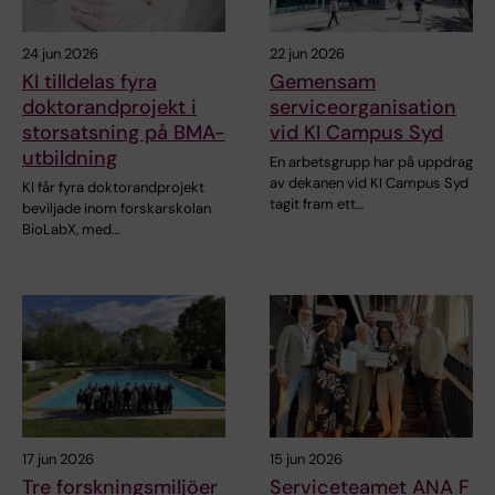
24 jun 2026
22 jun 2026
KI tilldelas fyra
Gemensam
doktorandprojekt i
serviceorganisation
storsatsning på BMA-
vid KI Campus Syd
utbildning
En arbetsgrupp har på uppdrag
av dekanen vid KI Campus Syd
KI får fyra doktorandprojekt
tagit fram ett…
beviljade inom forskarskolan
BioLabX, med…
17 jun 2026
15 jun 2026
Tre forskningsmiljöer
Serviceteamet ANA F