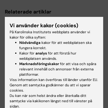
Relaterade artiklar
Vi använder kakor (cookies)
På Karolinska Institutets webbplats använder vi
kakor för olika syften:
Nödvändiga
kakor för att webbplatsen ska
fungera korrekt.
Kakor för
analys
för att förstå hur
30 jun 2026
30 jun 2026
webbplatsen används.
Mottagare av CIMED
NanoPhotometer
Marknadsföringskakor
för att visa och spåra
medel 2027-2029 på
NP80 och torris‑box i
relevant innehåll och annonser från externa
Labmed
ANA Futura
plattformar.
Viss information kan överföras till länder utanför EU.
Vi gratulerar de 6 forskare på
Nu är NanoPhotometer NP80
Labmed som mottagit
instrumentet för högprecision i
Genom att samtycka godkänner du att vi sparar
projektbidrag från…
mikrovolymanalys…
cookies.
Du kan när som helst ändra eller återkalla ditt
samtycke via kakikonen längst ned till vänster på
sidan.