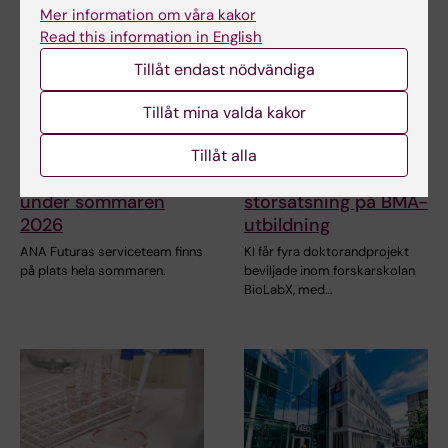
Mer information om våra kakor
Read this information in English
Tillåt endast nödvändiga
Tillåt mina valda kakor
26 jun 2026
24 jun 2026
Närvaro av ANA
KI tilldelas fyra
Tillåt alla
Futuras serviceteam
doktorandprojekt i
under sommaren
storsatsning på BMA-
2026
utbildning
ANA Futuras serviceteam finns
KI får fyra doktorandprojekt
på plats hela sommaren.
beviljade inom forskarskolan
BioLabX, med…