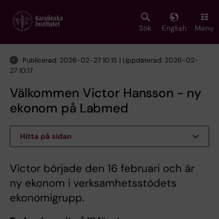
Skip
to
main
Sök
English
Meny
content
Publicerad: 2026-02-27 10:15 | Uppdaterad: 2026-02-
27 10:17
Välkommen Victor Hansson - ny
ekonom på Labmed
Hitta på sidan
Victor började den 16 februari och är
ny ekonom i verksamhetsstödets
ekonomigrupp.