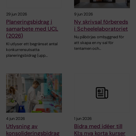
29 jun 2026
9 jun 2026
Planeringsbidrag i
Ny skrivsal förbereds
samarbete med UCL
i Scheelelaboratoriet
(2026)
Nu påbörjas ombyggnad för
att skapa en ny sal för
KI utlyser ett begränsat antal
tentamen och…
konkurrensutsatta
planeringsbidrag (upp…
4 jun 2026
1 jun 2026
Utlysning av
Bidra med idéer till
konsolideringsbidrag
KI:s nya korta kurser