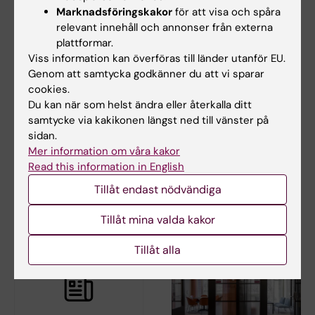
Marknadsföringskakor
för att visa och spåra
relevant innehåll och annonser från externa
plattformar.
Viss information kan överföras till länder utanför EU.
Genom att samtycka godkänner du att vi sparar
cookies.
Du kan när som helst ändra eller återkalla ditt
1 jul 2026
1 jul 2026
samtycke via kakikonen längst ned till vänster på
Nu stärks det
Nu stärks det
sidan.
kollegiala ledarskapet
kollegiala ledarskapet
Mer information om våra kakor
på KI
på KI
Read this information in English
Från och med den 1 juli
Från och med den 1 juli
tillträder nya ledare och
Tillåt endast nödvändiga
tillträder nya ledare och
ledamöter för…
ledamöter för…
Tillåt mina valda kakor
Tillåt alla