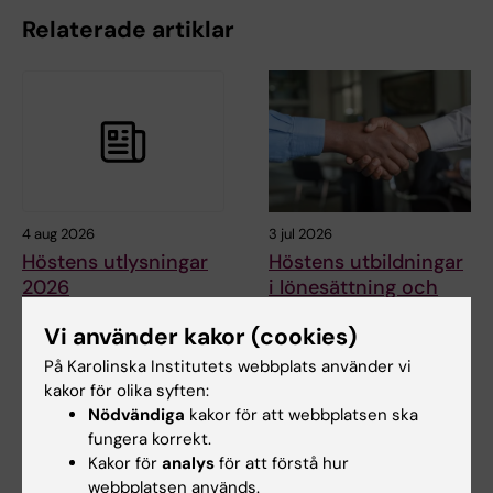
Relaterade artiklar
4 aug 2026
3 jul 2026
Höstens utlysningar
Höstens utbildningar
2026
i lönesättning och
Resultat- och
Karolinska Institutet
Vi använder kakor (cookies)
lönesamtal (MS2)
disponerar medel ur ett stort
antal stiftelser och…
På Karolinska Institutets webbplats använder vi
Den här utbildningen ges av
HR-avdelningen vid
kakor för olika syften:
Gemensamt
Nödvändiga
kakor för att webbplatsen ska
verksamhetsstöd…
fungera korrekt.
Kakor för
analys
för att förstå hur
webbplatsen används.