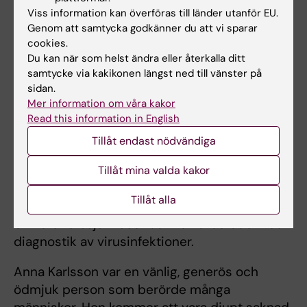
Viss information kan överföras till länder utanför EU.
Förutom sina vetenskapliga insatser inklusive
Genom att samtycka godkänner du att vi sparar
cookies.
hennes uppskattade roll i Nobelförsamlingen
Du kan när som helst ändra eller återkalla ditt
och Nobelkommittén hade Anna Karlsson ett
samtycke via kakikonen längst ned till vänster på
stort antal centrala uppdrag vid Karolinska
sidan.
Institutet. Hon var under många år akademisk
Mer information om våra kakor
ledamot i Konsistoriet och under de senaste
Read this information in English
åren bland annat ordförande i
Tillåt endast nödvändiga
Docenturnämnden samt ordförande i centrala
Curriculumkommittén för den nya
Tillåt mina valda kakor
läkarutbildningen. Parallellt fortsatte hon sitt
Tillåt alla
arbete som läkare vid Karolinska
Universitetssjukhuset där hon arbetade med
diagnostik av virusinfektioner.
Anna Karlsson var en vänlig, generös och
ödmjuk person som berörde många