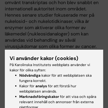
omvänt transkriptas och hon blev snabbt en
internationell auktoritet inom området.
Hennes senare studier fokuserade mer på
nukelosid- och nukelotidkinaser, vilka är
enzymer som aktiverar olika former av
läkemedel (nukleosidanaloger) som kan
användas vid behandling av såväl
virussjukdomar som olika former av cancer.
Anna Karlsson studerade dessa enzymer på
Vi använder kakor (cookies)
både biokemisk nivå och i musmodeller. Det
På Karolinska Institutets webbplats använder vi
arbetet förde henne särskilt vidare till
kakor för olika syften:
forskning om mitokondriella nukleosidkinaser
Nödvändiga
kakor för att webbplatsen ska
fungera korrekt.
och deras möjliga roll som målenzymer för att
Kakor för
analys
för att förstå hur
hämma tumörtillväxt. Med tiden riktade hon
webbplatsen används.
allt större fokus mot cancerforskning och hon
Marknadsföringskakor
för att visa och spåra
var vetenskaplig sekreterare för
relevant innehåll och annonser från externa
Cancerfonden under flera år, fram till 2024.
plattformar.