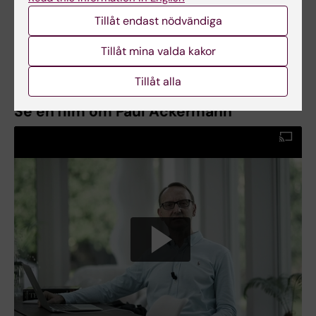
Text: Anders Nilsson
Tillåt endast nödvändiga
Först publicerad på engelska i skriften From
Cell to Society 2021
Tillåt mina valda kakor
Tillåt alla
Se en film om Paul Ackermann