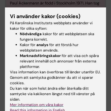
Paul Ackermann är född i Stockholm 1971. Han tog
läkarexamen vid Karolinska Institutet 1998 och
disputerade vid samma lärosäte 2001. 2003
Vi använder kakor (cookies)
gjorde han postdoc vid University of Calgary,
På Karolinska Institutets webbplats använder vi
Kanada. Han blev docent 2009.
kakor för olika syften:
Som kliniker fick Paul Ackermann sin
Nödvändiga
kakor för att webbplatsen ska
fungera korrekt.
läkarlegitimation 2002, efter två års forskar-AT,
Kakor för
analys
för att förstå hur
och blev specialist i ortopedi 2008. Han har
webbplatsen används.
arbetat vid Karolinska Universitetssjukhusets
Marknadsföringskakor
för att visa och spåra
ortopediska klinik 2002–2013 och är sedan 2014
relevant innehåll och annonser från externa
biträdande överläkare vid sjukhusets ME Trauma,
plattformar.
Akutkirurgi och Ortopedi. Sedan 2014 har han
Viss information kan överföras till länder utanför EU.
varit anställd vid KI på 50 procent.
Genom att samtycka godkänner du att vi sparar
Paul Ackermann har anställts som professor i
cookies.
Du kan när som helst ändra eller återkalla ditt
ortopedisk traumatologi
vid Karolinska Institutet
samtycke via kakikonen längst ned till vänster på
från den 1 juni 2021.
sidan.
Mer information om våra kakor
Read this information in English