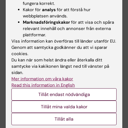
fungera korrekt.
före detta KI-…
Kakor för
analys
för att förstå hur
webbplatsen används.
Marknadsföringskakor
för att visa och spåra
relevant innehåll och annonser från externa
plattformar.
Viss information kan överföras till länder utanför EU.
Genom att samtycka godkänner du att vi sparar
cookies.
Du kan när som helst ändra eller återkalla ditt
17 jun 2026
17 jun 2026
samtycke via kakikonen längst ned till vänster på
Nu går "sista kullen"
Pedagogiska
sidan.
från gamla
framgångar förs
Mer information om våra kakor
läkarprogrammet ut i
vidare till det nya
Read this information in English
yrkeslivet
läkarprogrammet
Tillåt endast nödvändiga
När Gottfrid Rehnman och
Den 5 juni examinerades den
hans kursare på det 5,5-åriga
sista kullen studenter från det
Tillåt mina valda kakor
läkarprogrammet går…
5,5-åriga…
Tillåt alla