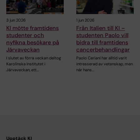
3 jun 2026
1 jun 2026
KI mötte framtidens
Från Italien till KI –
studenter och
studenten Paolo vill
nyfikna besökare på
bidra till framtidens
Järvaveckan
cancerbehandlingar
I slutet av förra veckan deltog
Paolo Ceriani har alltid varit
Karolinska Institutet i
intresserad av vetenskap, men
Järvaveckan, ett…
när hans…
Upptäck KI