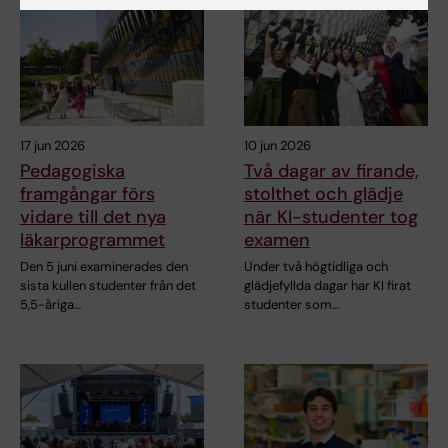
17 jun 2026
10 jun 2026
Pedagogiska
Två dagar av firande,
framgångar förs
stolthet och glädje
vidare till det nya
när KI-studenter tog
läkarprogrammet
examen
Den 5 juni examinerades den
Under två högtidliga och
sista kullen studenter från det
glädjefyllda dagar har KI firat
5,5-åriga…
studenter som…