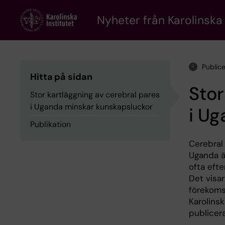
Skip
to
Nyheter från Karolinska 
main
content
Public
Hitta på sidan
Stor
Stor kartläggning av cerebral pares
i Uganda minskar kunskapsluckor
i Ug
Publikation
Cerebral 
Uganda ä
ofta efte
Det visa
förekoms
Karolinsk
publicer