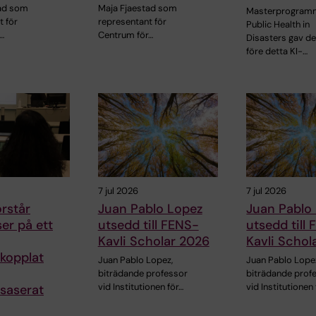
tad som
Maja Fjaestad som
Masterprogram
t för
representant för
Public Health in
…
Centrum för…
Disasters gav d
före detta KI-…
7 jul 2026
7 jul 2026
örstår
Juan Pablo Lopez
Juan Pablo
ser på ett
utsedd till FENS-
utsedd till
Kavli Scholar 2026
Kavli Schol
kopplat
Juan Pablo Lopez,
Juan Pablo Lope
biträdande professor
biträdande prof
vid Institutionen för…
vid Institutionen
saserat