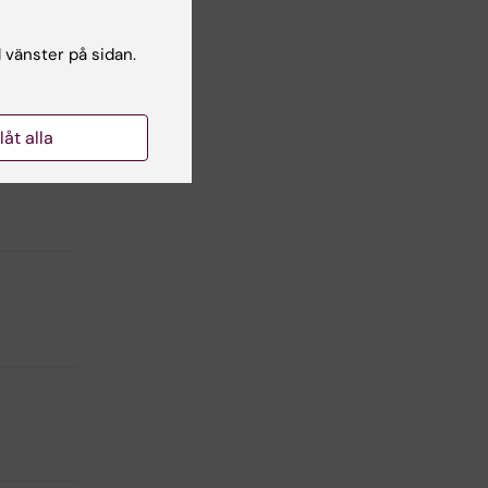
l vänster på sidan.
dy”
llåt alla