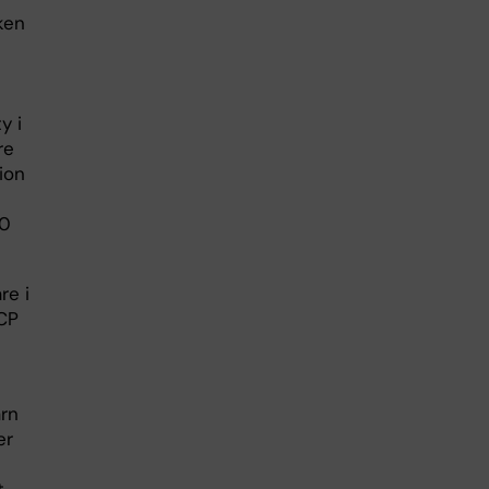
ken
y i
re
ion
00
re i
 CP
arn
er
t