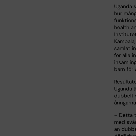
Uganda s
hur mång
funktions
health a
Institute
Kampala,
samlat in
för alla 
insamlin
barn för 
Resultate
Uganda ä
dubbelt 
åringarna
– Detta 
med svår
än dubbe
dödlighet