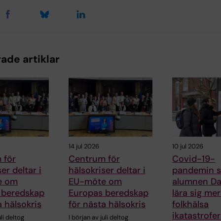
ade artiklar
14 jul 2026
10 jul 2026
 för
Centrum för
Covid-19-
er deltar i
hälsokriser deltar i
pandemin s
e om
EU-möte om
alumnen Dan
 beredskap
Europas beredskap
lära sig me
a hälsokris
för nästa hälsokris
folkhälsa
ikatastrofer
uli deltog
I början av juli deltog