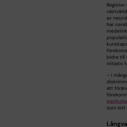
Register
västvärld
av neurol
har cere
medelink
populatio
kunskapsl
förekoms
bidra til
initiativ
– I mång
diskrimi
att förän
förekomm
instituti
som lett 
Långva