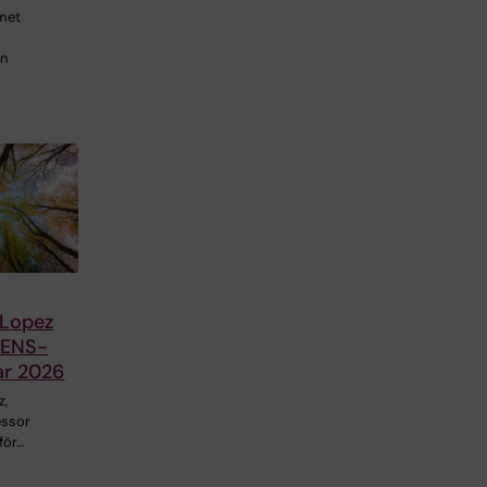
met
en
 Lopez
 FENS-
ar 2026
z,
essor
 för…