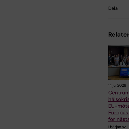
Dela
Relater
14 jul 2026
Centrum
hälsokris
EU-möt
Europas
för näst
I början av j