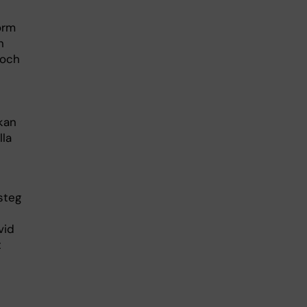
orm
n
 och
kan
lla
steg
vid
t