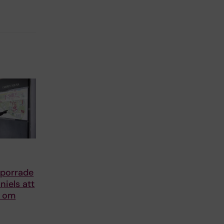
porrade
iels att
r om