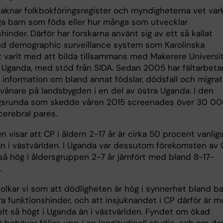
aknar folkbokföringsregister och myndigheterna vet var
a barn som föds eller hur många som utvecklar
hinder. Därför har forskarna använt sig av ett så kallat
nd demographic surveillance system som Karolinska
t varit med att bilda tillsammans med Makerere Universit
 Uganda, med stöd från SIDA. Sedan 2005 har fältarbeta
 information om bland annat födslar, dödsfall och migrat
invånare på landsbygden i en del av östra Uganda. I den
gsrunda som skedde våren 2015 screenades över 30 0
cerebral pares.
n visar att CP i åldern 2-17 år är cirka 50 procent vanliga
n i västvärlden. I Uganda var dessutom förekomsten av
så hög i åldersgruppen 2-7 år jämfört med bland 8-17-
.
tolkar vi som att dödligheten är hög i synnerhet bland b
a funktionshinder, och att insjuknandet i CP därför är m
lt så högt i Uganda än i västvärlden. Fyndet om ökad
 behöver följas upp i en longitudinell studie, och om de