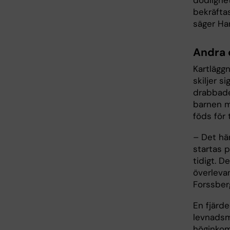
bekräfta
säger Ha
Andra 
Kartläggn
skiljer s
drabbade 
barnen m
föds för 
– Det hä
startas 
tidigt. D
överleva
Forssber
En fjärde
levnadsm
höginkom