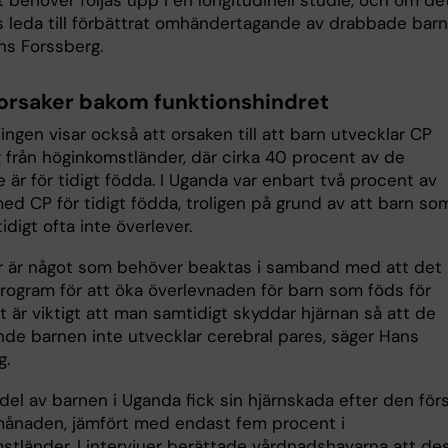
s leda till förbättrat omhändertagande av drabbade barn
ns Forssberg.
orsaker bakom funktionshindret
ingen visar också att orsaken till att barn utvecklar CP
ig från höginkomstländer, där cirka 40 procent av de
är för tidigt födda. I Uganda var enbart två procent av
ed CP för tidigt födda, troligen på grund av att barn so
tidigt ofta inte överlever.
r är något som behöver beaktas i samband med att det
program för att öka överlevnaden för barn som föds för
et är viktigt att man samtidigt skyddar hjärnan så att de
nde barnen inte utvecklar cerebral pares, säger Hans
g.
del av barnen i Uganda fick sin hjärnskada efter den för
ånaden, jämfört med endast fem procent i
stländer. I intervjuer berättade vårdnadshavarna att de