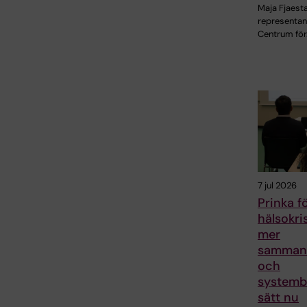
Maja Fjaes
representan
Centrum för
7 jul 2026
Prinka f
hälsokri
mer
samman
och
systemb
sätt nu