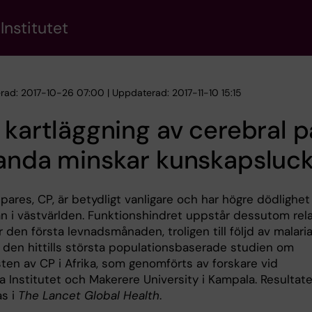
Institutet
erad: 2017-10-26 07:00 | Uppdaterad: 2017-11-10 15:15
 kartläggning av cerebral p
anda minskar kunskapsluc
pares, CP, är betydligt vanligare och har högre dödlighet 
n i västvärlden. Funktionshindret uppstår dessutom rela
r den första levnadsmånaden, troligen till följd av malaria
r den hittills största populationsbaserade studien om
ten av CP i Afrika, som genomförts av forskare vid
a Institutet och Makerere University i Kampala. Resultat
as i
The Lancet Global Health
.