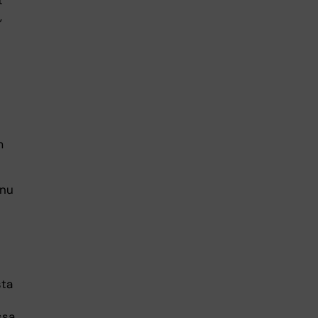
,
m
 nu
sta
ssa