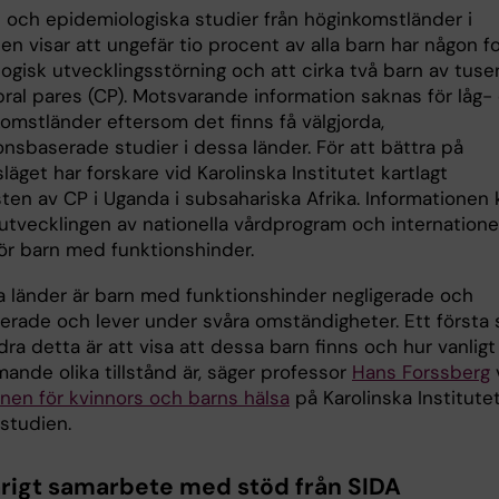
- och epidemiologiska studier från höginkomstländer i
en visar att ungefär tio procent av alla barn har någon f
ogisk utvecklingsstörning och att cirka två barn av tuse
bral pares (CP). Motsvarande information saknas för låg-
omstländer eftersom det finns få välgjorda,
nsbaserade studier i dessa länder. För att bättra på
äget har forskare vid Karolinska Institutet kartlagt
ten av CP i Uganda i subsahariska Afrika. Informationen 
l utvecklingen av nationella vårdprogram och internatione
 för barn med funktionshinder.
a länder är barn med funktionshinder negligerade och
nerade och lever under svåra omständigheter. Ett första 
dra detta är att visa att dessa barn finns och hur vanligt
ande olika tillstånd är, säger professor
Hans Forssberg
onen för kvinnors och barns hälsa
på Karolinska Institute
studien.
rigt samarbete med stöd från SIDA