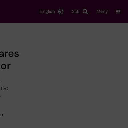
English
Sök
Meny
ares
kor
i
tivt
.
en