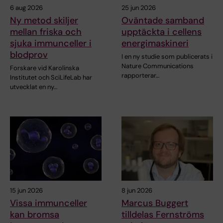
6 aug 2026
25 jun 2026
Ny metod skiljer
Oväntade samband
mellan friska och
upptäckta i cellens
sjuka immunceller i
energimaskineri
blodprov
I en ny studie som publicerats i
Nature Communications
Forskare vid Karolinska
rapporterar…
Institutet och SciLifeLab har
utvecklat en ny…
15 jun 2026
8 jun 2026
Vissa immunceller
Marcus Buggert
kan bromsa
tilldelas Fernströms