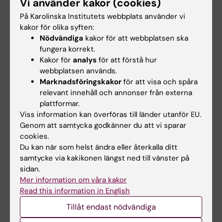
Vi använder kakor (cookies)
Zhong, Abdellah Tebani, Christian Pou, Jaromir
På Karolinska Institutets webbplats använder vi
Mikes, Tadepally Lakshmikanth, Björn
kakor för olika syften:
Forsström, Fredrik Edfors, Jacob Odeberg,
Nödvändiga
kakor för att webbplatsen ska
Adil Mardinoglu, Cheng Zhang, Kalle von
fungera korrekt.
Feilitzen, Jan Mulder, Evelina Sjöstedt,
Kakor för
analys
för att förstå hur
Andreas Hober, Per Oksvold, Martin Zwahlen,
webbplatsen används.
Marknadsföringskakor
för att visa och spåra
Fredrik Ponten, Cecilia Lindskog, Åsa
relevant innehåll och annonser från externa
Sivertsson, Linn Fagerberg, Petter Brodin.
plattformar.
Science
, online 20 december 2019.
Viss information kan överföras till länder utanför EU.
Genom att samtycka godkänner du att vi sparar
cookies.
Du kan när som helst ändra eller återkalla ditt
Links
samtycke via kakikonen längst ned till vänster på
sidan.
Läs mer på KTH:s webbplats: Blodatlas hjälper
Mer information om våra kakor
forskare bekämpa sjukdomar
Read this information in English
Tillåt endast nödvändiga