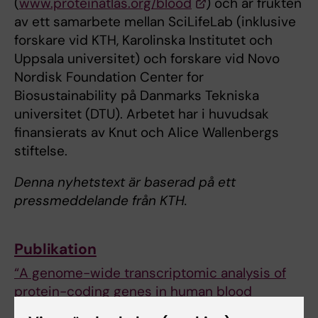
(
www.proteinatlas.org/blood
) och är frukten
av ett samarbete mellan SciLifeLab (inklusive
forskare vid KTH, Karolinska Institutet och
Uppsala universitet) och forskare vid Novo
Nordisk Foundation Center for
Biosustainability på Danmarks Tekniska
universitet (DTU). Arbetet har i huvudsak
finansierats av Knut och Alice Wallenbergs
stiftelse.
Denna nyhetstext är baserad på ett
pressmeddelande från KTH.
Publikation
“A genome-wide transcriptomic analysis of
protein-coding genes in human blood
cells”
. Mathias Uhlen, Max J. Karlsson, Wen