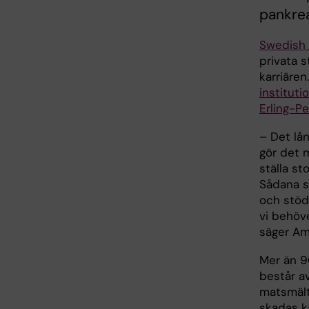
pankrea
Swedish 
privata s
karriären
institut
Erling-Pe
– Det lå
gör det m
ställa st
Sådana sa
och stöd
vi behöve
säger Am
Mer än 9
består a
matsmält
skadas k