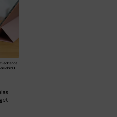
utvecklande
genrebild.)
elas
get