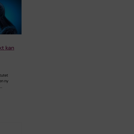
kt kan
tutet
 en ny
…