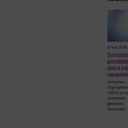
3 mar 2026
Syntetis
genläke
störa ce
reparati
Antisense-
oligonukleot
(ASO), en ty
syntetiska
genetiska
läkemedel…