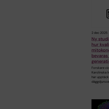
2 dec 2025
Ny studi
hur kval
mitokond
bevaras
generat
Forskare vi
Karolinska I
har upptäck
däggdjursce