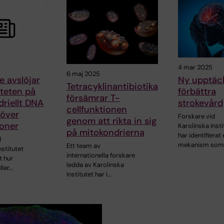
4 mar 2025
6 maj 2025
e avslöjar
Ny upptäc
Tetracyklinantibiotika
iteten på
förbättra
försämrar T-
riellt DNA
strokevård
cellfunktionen
 över
Forskare vid
genom att rikta in sig
ioner
Karolinska Insti
på mitokondrierna
har identifierat
d
mekanism som
Ett team av
nstitutet
internationella forskare
t hur
ledda av Karolinska
ller…
Institutet har i…