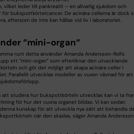
 vilket leder till pankreatit – en allvarlig sjukdom och
r för bukspottkörtelcancer. De acinära cellerna är dock 
ra, eftersom de inte kan hållas vid liv i laboratoriet.
nder “mini-organ“
komma runt detta använder Amanda Andersson-Rolfs
rupp ett ”mini-organ” som efterliknar den utvecklande
örteln och gör det möjligt att skapa acinära celler i
iet. Parallellt utvecklas modeller av vuxen vävnad för att
sjukdomsförlopp.
att studera hur bukspottkörteln utvecklas kan vi ta fr
ritning för hur det vuxna organet bildas. Vi kan sedan
denna kunskap för att utveckla nya sätt att behandla d
kspottkörteln när den skadas, säger Amanda Andersson