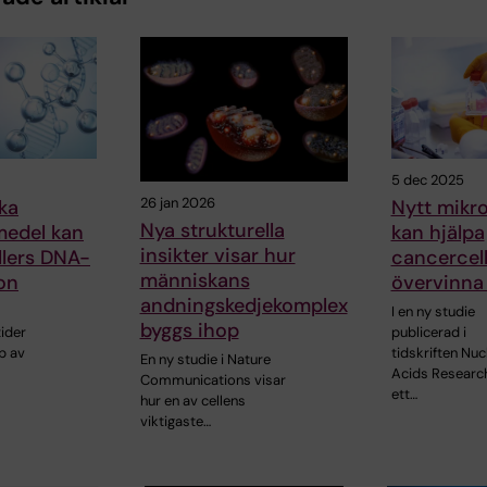
5 dec 2025
26 jan 2026
ka
Nytt mikr
Nya strukturella
medel kan
kan hjälpa
insikter visar hur
llers DNA-
cancercell
människans
on
övervinna 
andningskedjekomplex
I en ny studie
byggs ihop
ider
publicerad i
p av
tidskriften Nuc
En ny studie i Nature
Acids Researc
Communications visar
ett…
hur en av cellens
viktigaste…