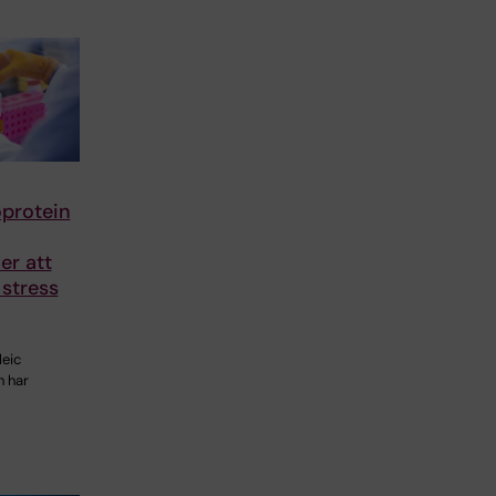
oprotein
er att
stress
leic
h har