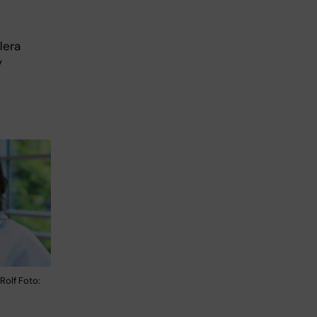
lera
v
olf Foto: