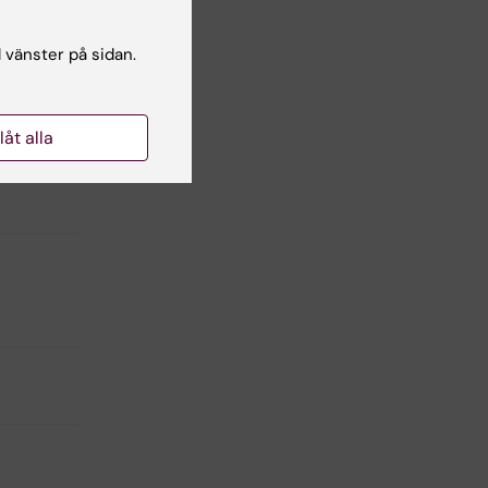
ch
l vänster på sidan.
llåt alla