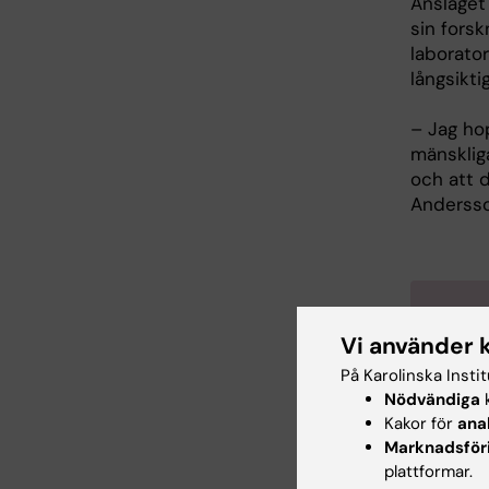
Anslaget
sin forsk
laborator
långsikti
– Jag ho
mänskliga
och att d
Andersso
Swe
Vi använder 
Swedish
På Karolinska Insti
fått t
Nödvändiga
k
bevilja
Kakor för
ana
Marknadsför
anslag.
plattformar.
Erling-