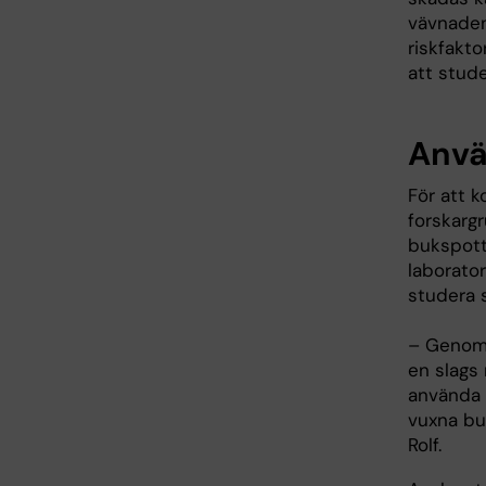
vävnaden,
riskfakto
att stude
Anvä
För att 
forskarg
bukspottk
laborator
studera 
– Genom 
en slags 
använda 
vuxna bu
Rolf.