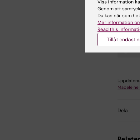
Viss information kan
Stifte
Genom att samtycka
ÅForsk
Du kan när som hels
Mer information om
Read this informati
Tillåt endast 
Bio
Tags
Uppdatera
Madeleine
Dela
Relater