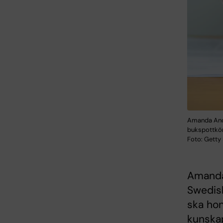
Amanda Ande
bukspottkört
Foto: Getty
Amanda 
Swedish
ska hon
kunskap