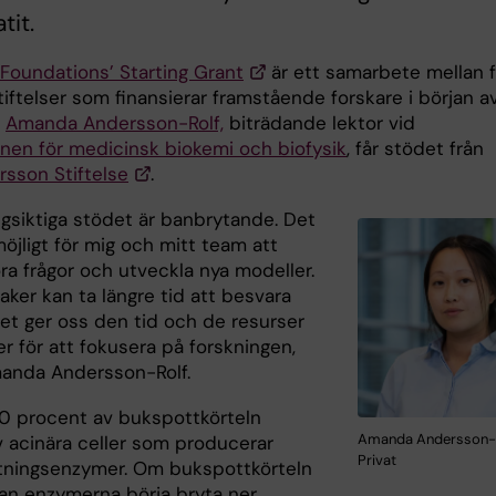
tit.
Foundations’ Starting Grant
är ett samarbete mellan f
tiftelser som finansierar framstående forskare i början a
.
Amanda Andersson-Rolf,
biträdande lektor vid
ionen för medicinsk biokemi och biofysik
, får stödet från
rsson Stiftelse
.
ngsiktiga stödet är banbrytande. Det
öjligt för mig och mitt team att
ora frågor och utveckla nya modeller.
ker kan ta längre tid att besvara
et ger oss den tid och de resurser
r för att fokusera på forskningen,
anda Andersson-Rolf.
0 procent av bukspottkörteln
Amanda Andersson-R
v acinära celler som producerar
Privat
ningsenzymer. Om bukspottkörteln
an enzymerna börja bryta ner