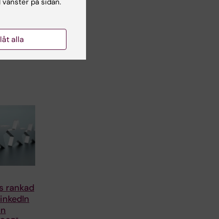
l vänster på sidan.
iteten i
ngen
r
llåt alla
is rankad
inkedIn
in