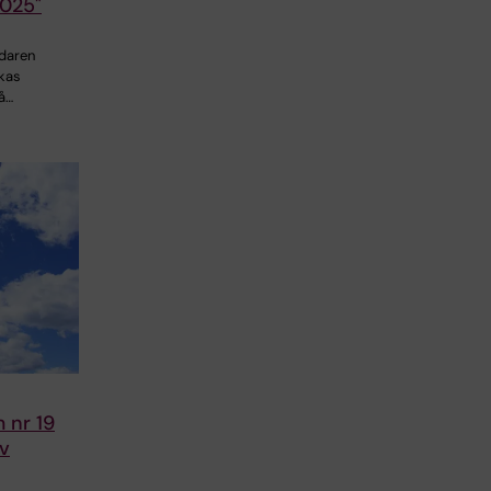
2025"
daren
nkas
å…
 nr 19
av