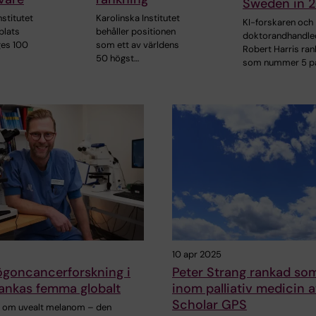
Sweden in 
nstitutet
Karolinska Institutet
KI-forskaren och
 plats
behåller positionen
doktorandhandle
ges 100
som ett av världens
Robert Harris ra
50 högst…
som nummer 5 p
10 apr 2025
ögoncancerforskning i
Peter Strang rankad som
ankas femma globalt
inom palliativ medicin 
Scholar GPS
n om uvealt melanom – den