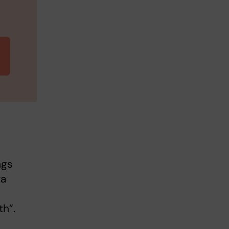
ngs
ta
th”.