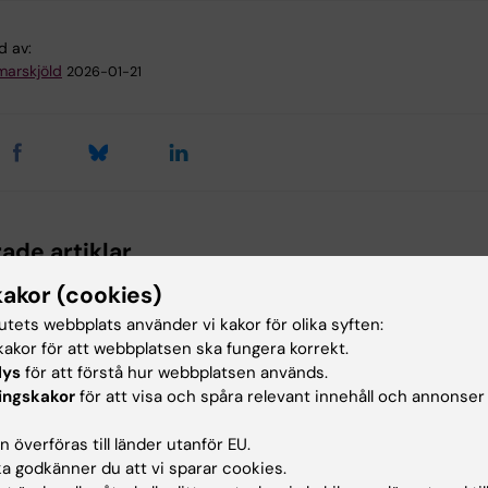
d av:
arskjöld
2026-01-21
ade artiklar
kakor (cookies)
tutets webbplats använder vi kakor för olika syften:
akor för att webbplatsen ska fungera korrekt.
lys
för att förstå hur webbplatsen används.
ingskakor
för att visa och spåra relevant innehåll och annonser
 överföras till länder utanför EU.
6
27 nov 2025
9 okt 2025
 godkänner du att vi sparar cookies.
 starka
MBB-forskare på
KI bland