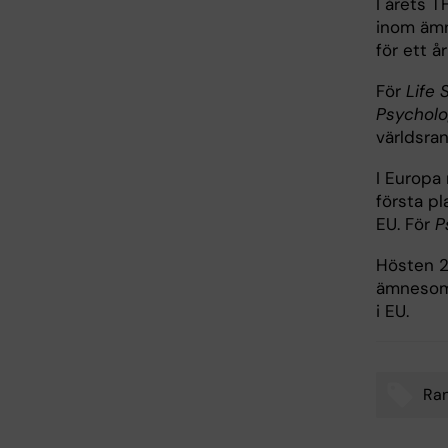
I årets T
inom äm
för ett å
För
Life 
Psycholo
världsra
I Europa
första pl
EU. För
P
Hösten 2
ämnesområ
i EU.
Ra
Tags