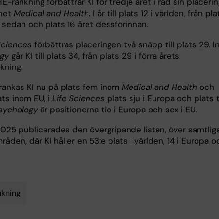
HE-rankning förbättrar KI för tredje året i rad sin placerin
net
Medical and Health
. I år till plats 12 i världen, från pla
r sedan och plats 16 året dessförinnan.
Sciences
förbättras placeringen två snäpp till plats 29. 
gy
går KI till plats 34, från plats 29 i förra årets
nkning.
 rankas KI nu på plats fem inom
Medical and Health
och
ats inom EU, i
Life Sciences
plats sju i Europa och plats t
sychology
är positionerna tio i Europa och sex i EU.
025 publicerades den övergripande listan, över samtlig
den, där KI håller en 53:e plats i världen, 14 i Europa o
nkning