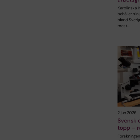
Karolinska I
behåller sin
bland Sveri
mest…
2 jun 2025
Svensk 
topp – r
Forskninge