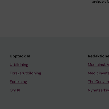
vanligaste 
Upptäck KI
Redaktione
Utbildning
Medicinsk 
Forskarutbildning
Medicinvet
Forskning
The Conver
Om KI
Nyhetsarkiv