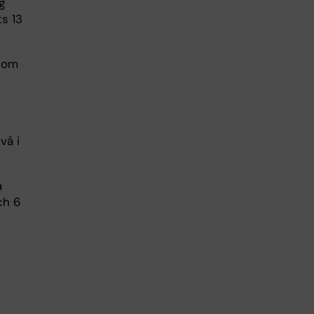
g
ts 13
Inom
vå i
a
ch 6