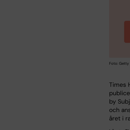
Foto: Getty
Times H
publice
by Sub
och ans
året i 