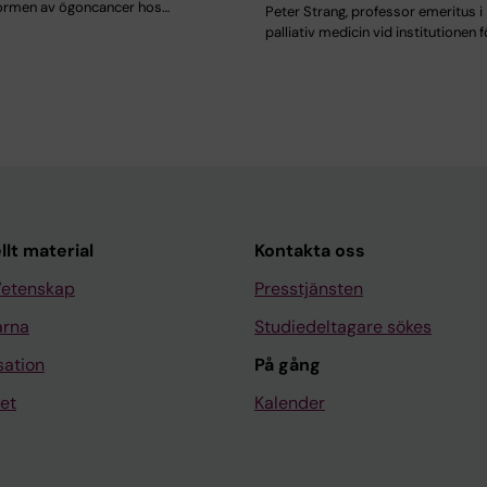
formen av ögoncancer hos…
Peter Strang, professor emeritus i
palliativ medicin vid institutionen f
llt material
Kontakta oss
Vetenskap
Presstjänsten
arna
Studiedeltagare sökes
sation
På gång
et
Kalender