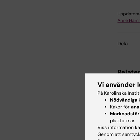
Uppdatera
Anne Hamm
Dela
Relater
Vi använder 
På Karolinska Insti
Nödvändiga
k
Kakor för
ana
Marknadsför
plattformar.
Viss information kan
25 mar 202
Genom att samtycka
Fortsatt