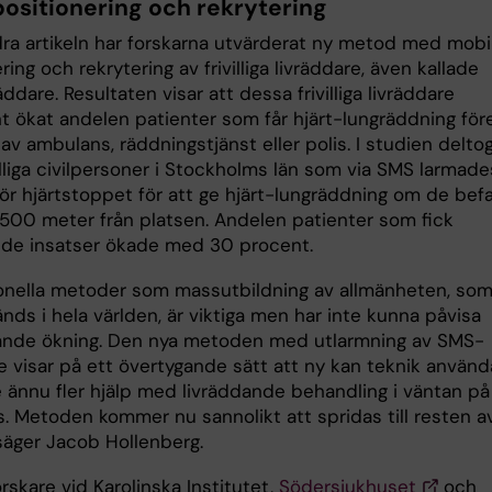
positionering och rekrytering
dra artikeln har forskarna utvärderat ny metod med mobi
ring och rekrytering av frivilliga livräddare, även kallade
ddare. Resultaten visar att dessa frivilliga livräddare
nt ökat andelen patienter som får hjärt-lungräddning för
v ambulans, räddningstjänst eller polis. I studien delto
lliga civilpersoner i Stockholms län som via SMS larmades 
för hjärtstoppet för att ge hjärt-lungräddning om de bef
 500 meter från platsen. Andelen patienter som fick
nde insatser ökade med 30 procent.
ionella metoder som massutbildning av allmänheten, so
nds i hela världen, är viktiga men har inte kunna påvisa
nde ökning. Den nya metoden med utlarmning av SMS-
e visar på ett övertygande sätt att ny kan teknik använd
e ännu fler hjälp med livräddande behandling i väntan på
. Metoden kommer nu sannolikt att spridas till resten a
 säger Jacob Hollenberg.
rskare vid Karolinska Institutet,
Södersjukhuset
och