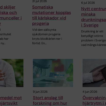
31 jul 2026
6 jul 2026
 skiljer
Somatiska
Nytt centru
riska och
mutationer kopplas
minska
munceller i
till kärlskador vid
drunkningso
v
progeria
i Sverige
d
Vid den sällsynta
Drunkning är ett
nstitutet
sjukdomen progeria
betydligt större
ab har
bryts blodkärlen ner i
problem i Sverige
 ny…
förtid. En…
vad många känne
9 jun 2026
4 jun 2026
kemedel mot
Stort anslag till
Övervaknin
hjärtsvikt
forskning om hur
hjärtrytm i