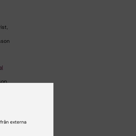
ist,
sson
al
son,
 från externa