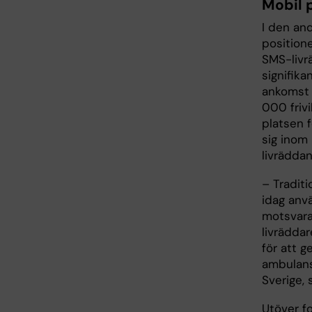
Mobil 
I den an
positione
SMS-livrä
signifika
ankomst a
000 frivi
platsen 
sig inom
livrädda
– Tradit
idag anvä
motsvara
livräddar
för att g
ambulans
Sverige,
Utöver fo