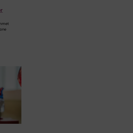
er
v
emmet
hone