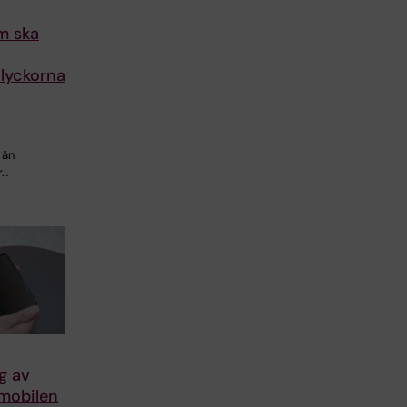
m ska
lyckorna
 än
r…
g av
 mobilen