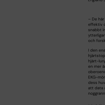
– De här 
effektiv
snabbt i
ytterliga
och fors
I den ena
hjärtsto
hjärt-lu
en mer än
oberoende
EKG-möns
dess huvu
att data
noggrann 