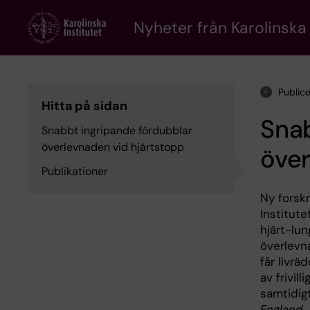
Skip
to
Nyheter från Karolinska 
main
content
Public
Hitta på sidan
Snab
Snabbt ingripande fördubblar
överlevnaden vid hjärtstopp
över
Publikationer
Ny forsk
Institute
hjärt-lu
överlevn
får livrä
av frivil
samtidig
England 