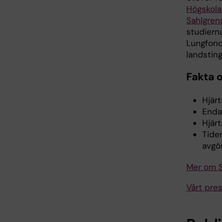
Högskola
Sahlgren
studierna
Lungfond
landstin
Fakta 
Hjär
Enda
Hjärt
Tiden
avgö
Mer om S
Vårt pre