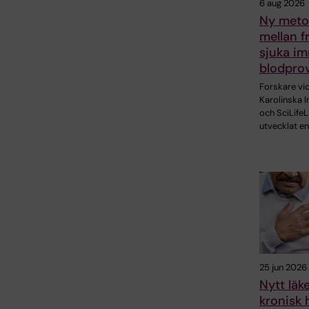
6 aug 2026
Ny metod
mellan f
sjuka im
blodpro
Forskare vi
Karolinska I
och SciLifeL
utvecklat en
25 jun 2026
Nytt lä
kronisk 