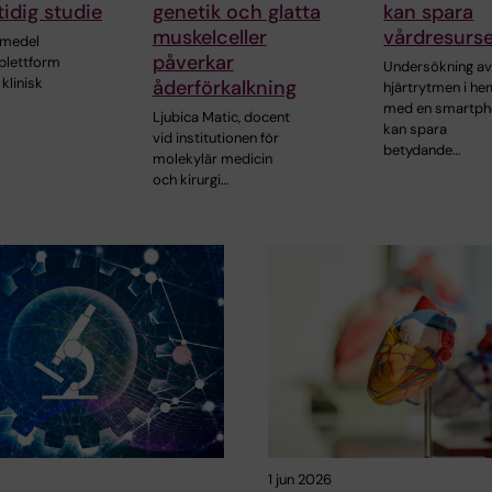
tidig studie
genetik och glatta
kan spara
muskelceller
vårdresurs
emedel
påverkar
ablettform
Undersökning a
 klinisk
åderförkalkning
hjärtrytmen i h
med en smartp
Ljubica Matic, docent
kan spara
vid institutionen för
betydande…
molekylär medicin
och kirurgi…
1 jun 2026