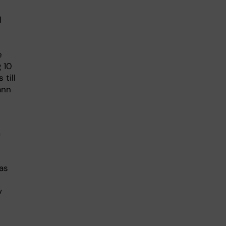
l
e
g 10
till
ann
m
as
v