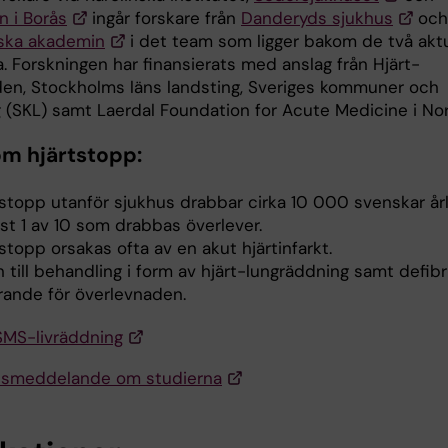
n i Borås
ingår forskare från
Danderyds sjukhus
och
ska akademin
i det team som ligger bakom de två aktu
. Forskningen har finansierats med anslag från Hjärt-
en, Stockholms läns landsting, Sveriges kommuner och
g (SKL) samt Laerdal Foundation for Acute Medicine i Nor
om hjärtstopp:
tstopp utanför sjukhus drabbar cirka 10 000 svenskar årl
st 1 av 10 som drabbas överlever.
stopp orsakas ofta av en akut hjärtinfarkt.
 till behandling i form av hjärt-lungräddning samt defibri
rande för överlevnaden.
MS-livräddning
ssmeddelande om studierna