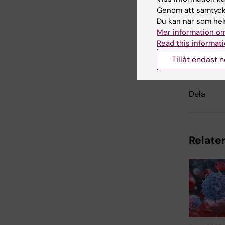
Tags
Genom att samtycka
Du kan när som hels
Mer information om
Read this informati
Uppdatera
Webb Adm
Tillåt endast 
Dela
Relater