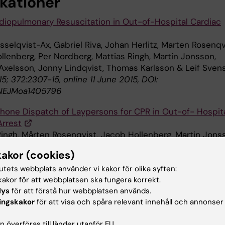
ikationer
rdiopulmonary Resuscitation in Out-of-Hospital Cardiac
sselqvist-Ax, Gabriel Riva, Johan Herlitz, Marten Rosenqv
llenberg, Per Nordberg, Mattias Ringh, Martin Jonsson,
 Axelsson, Jonny Lindqvist, Thomas Karlsson & Leif Sven
; 372:2307-15, online 11 June 2015, DOI:
/NEJMoa1405796
hone Dispatch of Laypersons for CPR in Out-of- Hospit
Arrest
Ringh, Mårten Rosenqvist, Jacob Hollenberg, Martin Jons
edman, Per Nordberg, Hans Järnbert-Pettersson, Ingela
kakor (cookies)
ist-Ax, Gabriel Riva & Leif Svensson
; 372:2316-25, online 11 June 2015, DOI:
tutets webbplats använder vi kakor för olika syften:
akor för att webbplatsen ska fungera korrekt.
/NEJMoa1406038
lys
för att förstå hur webbplatsen används.
ingskakor
för att visa och spåra relevant innehåll och annonser
rt-kärlsjukdomar
Akutsjukvård
 överföras till länder utanför EU.