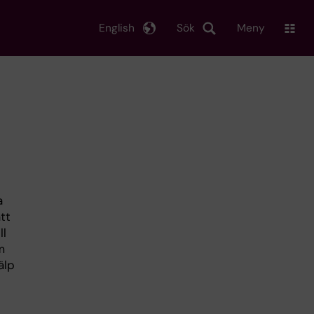
English
Sök
Meny
a
tt
ll
m
älp