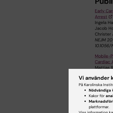
Publ
Early Ca
Arrest
Ingela Ha
Jacob Ho
Christer
NEJM 2015
10.1056
Mobile-P
Cardiac 
Mattias 
David Fr
Vi använder 
Hasselqv
NEJM 2015
På Karolinska Insti
Nödvändiga
k
10.1056
Kakor för
ana
Marknadsför
plattformar.
Hjä
Viss information kan