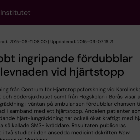
Institutet
erad: 2015-06-11 08:00 | Uppdaterad: 2015-09-07 16:21
bt ingripande fördubblar
levnaden vid hjärtstopp
ning från Centrum för Hjärtstoppsforskning vid Karolinsk
t och Södersjukhuset samt från Högskolan i Borås visar a
ngräddning i väntan på ambulansen fördubblar chansen ti
ad i samband med ett hjärtstopp. Andelen patienter so
ddande hjärt-lungräddning har också ökat kraftigt med hj
liga så kallade SMS-livräddare. Resultaten publiceras
t i två studier i den ansedda medicintidskriften
New
Journal of Medicine
.