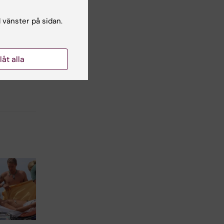
l vänster på sidan.
llåt alla