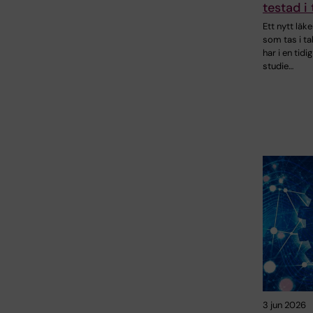
testad i 
Ett nytt läk
som tas i t
har i en tidig
studie…
3 jun 2026