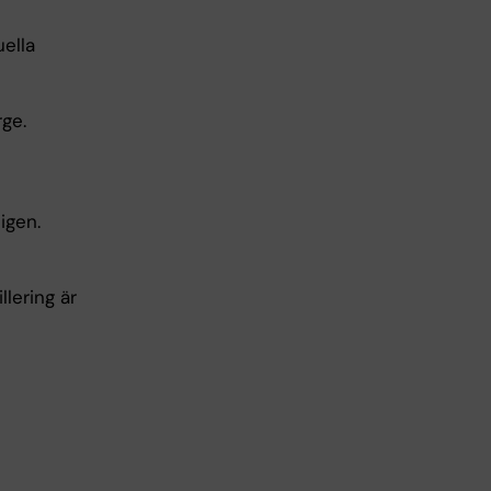
ella
ge.
igen.
llering är