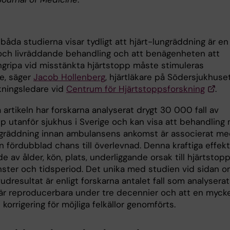
båda studierna visar tydligt att hjärt-lungräddning är en
 och livräddande behandling och att benägenheten att
ngripa vid misstänkta hjärtstopp måste stimuleras
re, säger
Jacob Hollenberg
, hjärtläkare på Södersjukhuse
kningsledare vid
Centrum för Hjärtstoppsforskning
.
 artikeln har forskarna analyserat drygt 30 000 fall av
pp utanför sjukhus i Sverige och kan visa att behandling
ngräddning innan ambulansens ankomst är associerat m
 fördubblad chans till överlevnad. Denna kraftiga effekt
 av ålder, kön, plats, underliggande orsak till hjärtstopp
ter och tidsperiod. Det unika med studien vid sidan 
dresultat är enligt forskarna antalet fall som analyserat
 är reproducerbara under tre decennier och att en myck
korrigering för möjliga felkällor genomförts.