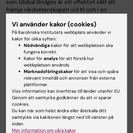
som Global Bridges är ett effektivt sätt att
främja vårdvetenskapen vid KI och i en
internationell kontext.”
Vi använder kakor (cookies)
På Karolinska Institutets webbplats använder vi
kakor för olika syften:
Nödvändiga
kakor för att webbplatsen ska
fungera korrekt.
Kakor för
analys
för att förstå hur
webbplatsen används.
Marknadsföringskakor
för att visa och spåra
relevant innehåll och annonser från externa
plattformar.
Viss information kan överföras till länder utanför EU.
Genom att samtycka godkänner du att vi sparar
cookies.
Du kan när som helst ändra eller återkalla ditt
samtycke via kakikonen längst ned till vänster på
Ing-Mari Dohrn, docent (vänster) och Hanna Johansson, postdoktor
sidan.
(höger), avdelningen för fysioterapi, NVS. Foto: Bo Bergman och
Mer information om våra kakor
privat