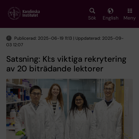
Skip
to
main
Sök
English
Meny
content
Publicerad: 2025-06-19 11:13 | Uppdaterad: 2025-09-
03 12:07
Satsning: KI:s viktiga rekrytering
av 20 biträdande lektorer