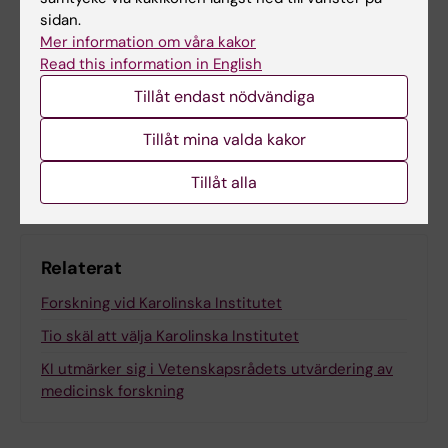
sidan.
Mer information om våra kakor
Uppdaterad av:
Read this information in English
Anne Hammarskjöld
2025-09-03
Tillåt endast nödvändiga
Tillåt mina valda kakor
Dela
Tillåt alla
Relaterat
Forskning vid Karolinska Institutet
Tio skäl att välja Karolinska Institutet
KI utmärker sig i Vetenskapsrådets utvärdering av
medicinsk forskning