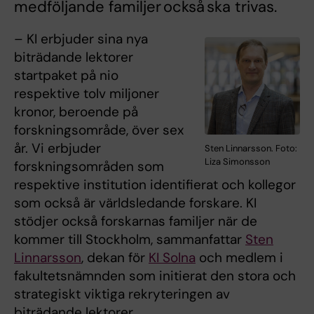
medföljande familjer också ska trivas.
– KI erbjuder sina nya
biträdande lektorer
startpaket på nio
respektive tolv miljoner
kronor, beroende på
forskningsområde, över sex
år. Vi erbjuder
Sten Linnarsson. Foto:
Liza Simonsson
forskningsområden som
respektive institution identifierat och kollegor
som också är världsledande forskare. KI
stödjer också forskarnas familjer när de
kommer till Stockholm, sammanfattar
Sten
Linnarsson
, dekan för
KI Solna
och medlem i
fakultetsnämnden som initierat den stora och
strategiskt viktiga rekryteringen av
biträdande lektorer.