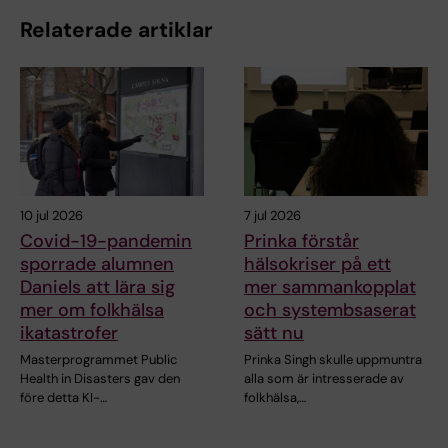
Relaterade artiklar
10 jul 2026
7 jul 2026
Covid-19-pandemin
Prinka förstår
sporrade alumnen
hälsokriser på ett
Daniels att lära sig
mer sammankopplat
mer om folkhälsa
och systembsaserat
ikatastrofer
sätt nu
Masterprogrammet Public
Prinka Singh skulle uppmuntra
Health in Disasters gav den
alla som är intresserade av
före detta KI-…
folkhälsa,…