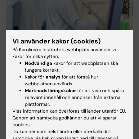
Vi använder kakor (cookies)
Avslutad
På Karolinska Institutets webbplats använder vi
Sök en av 20 tjänster som biträdande lektor
kakor för olika syften:
Nu rekryterar Karolinska Institutet framstående
Nödvändiga
kakor för att webbplatsen ska
biträdande lektorer med extra goda vetenskapliga
fungera korrekt.
meriter och framtida potential. Läs mer om de 20
Kakor för
analys
för att förstå hur
tjänsterna med tillhörande generösa
webbplatsen används.
finansieringspaket. Vi rekryterar globalt.
Marknadsföringskakor
för att visa och spåra
relevant innehåll och annonser från externa
Ansökningsperioden är nu avslutad.
plattformar.
Viss information kan överföras till länder utanför EU.
Genom att samtycka godkänner du att vi sparar
cookies.
Du kan när som helst ändra eller återkalla ditt
Karriär
Tags
samtycke via kakikonen längst ned till vänster på