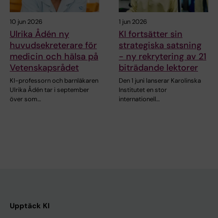
10 jun 2026
1 jun 2026
Ulrika Ådén ny
KI fortsätter sin
huvudsekreterare för
strategiska satsning
medicin och hälsa på
- ny rekrytering av 21
Vetenskapsrådet
biträdande lektorer
KI-professorn och barnläkaren
Den 1 juni lanserar Karolinska
Ulrika Ådén tar i september
Institutet en stor
över som…
internationell…
Upptäck KI