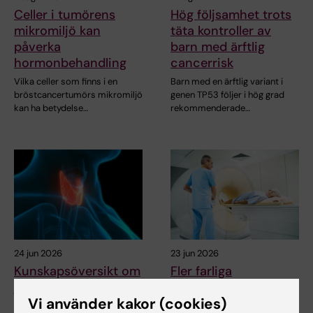
Celler i tumörens
Hög följsamhet trots
mikromiljö kan
täta kontroller av
påverka
barn med ärftlig
hormonbehandling
cancerrisk
Vilka celler som finns i en
Barn med en ärftlig variant i
bröstcancertumörs mikromiljö
genen TP53 följer i hög grad
kan ha betydelse…
rekommenderade…
24 jun 2026
23 jun 2026
Kunskapsöversikt om
Fler farliga
jodens roll i
prostatacancerfall
Vi använder kakor (cookies)
sköldkörtelcancer
hittas med nytt