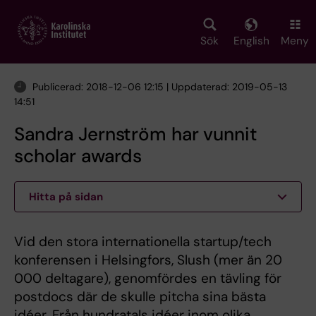
Skip
to
main
Sök
English
Meny
content
Publicerad: 2018-12-06 12:15 | Uppdaterad: 2019-05-13
14:51
Sandra Jernström har vunnit
scholar awards
Hitta på sidan
Vid den stora internationella startup/tech
konferensen i Helsingfors, Slush (mer än 20
000 deltagare), genomfördes en tävling för
postdocs där de skulle pitcha sina bästa
idéer. Från hundratals idéer inom olika