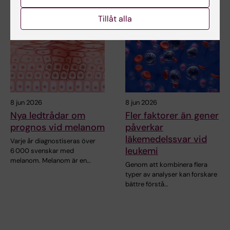
Tillåt alla
8 jun 2026
8 jun 2026
Nya ledtrådar om
Fler faktorer än gener
prognos vid melanom
påverkar
läkemedelssvar vid
Varje år diagnostiseras över
leukemi
6 000 svenskar med
melanom. Melanom är en…
Genom att kombinera flera
typer av analyser kan forskare
bättre förstå…