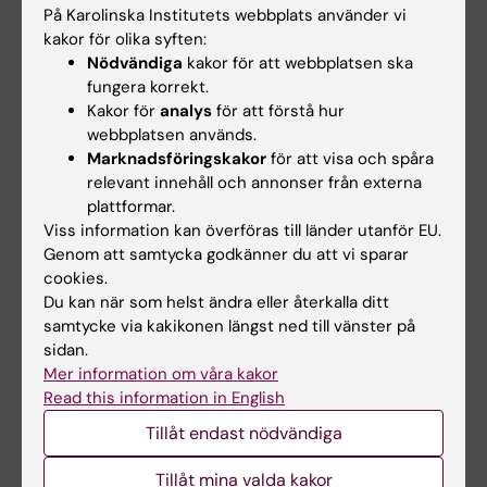
blodtest
På Karolinska Institutets webbplats använder vi
I en översiktsartikel i
tidskriften Nature Reviews
kakor för olika syften:
Ett nytt blodtest kan göra det
Endocrinology…
lättare att hitta de farligaste
Nödvändiga
kakor för att webbplatsen ska
formerna av…
fungera korrekt.
Kakor för
analys
för att förstå hur
webbplatsen används.
Marknadsföringskakor
för att visa och spåra
relevant innehåll och annonser från externa
plattformar.
Viss information kan överföras till länder utanför EU.
Genom att samtycka godkänner du att vi sparar
cookies.
Du kan när som helst ändra eller återkalla ditt
15 jun 2026
8 jun 2026
samtycke via kakikonen längst ned till vänster på
Vissa immunceller
RNA påverkar cellers
sidan.
kan bromsa
DNA-reparation
Mer information om våra kakor
immunterapi mot
En ny doktorsavhandling från
Read this information in English
cancer
Karolinska Institutet visar att
RNA kan…
Tillåt endast nödvändiga
En typ av vita blodkroppar i
immunsystemet som kallas
Tillåt mina valda kakor
neutrofiler kan göra…