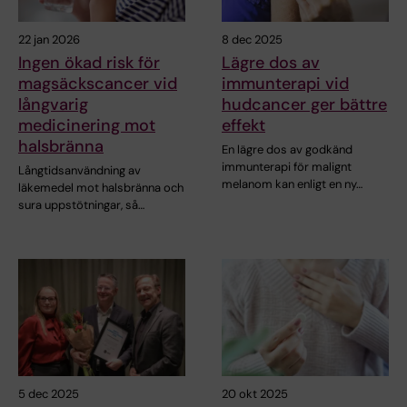
22 jan 2026
8 dec 2025
Ingen ökad risk för
Lägre dos av
magsäckscancer vid
immunterapi vid
långvarig
hudcancer ger bättre
medicinering mot
effekt
halsbränna
En lägre dos av godkänd
immunterapi för malignt
Långtidsanvändning av
melanom kan enligt en ny…
läkemedel mot halsbränna och
sura uppstötningar, så…
5 dec 2025
20 okt 2025