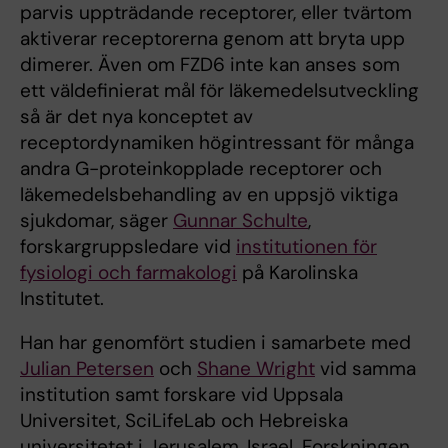
parvis uppträdande receptorer, eller tvärtom
aktiverar receptorerna genom att bryta upp
dimerer. Även om FZD6 inte kan anses som
ett väldefinierat mål för läkemedelsutveckling
så är det nya konceptet av
receptordynamiken högintressant för många
andra G-proteinkopplade receptorer och
läkemedelsbehandling av en uppsjö viktiga
sjukdomar, säger
Gunnar Schulte
,
forskargruppsledare vid
institutionen för
fysiologi och farmakologi
på Karolinska
Institutet.
Han har genomfört studien i samarbete med
Julian Petersen
och
Shane Wright
vid samma
institution samt forskare vid Uppsala
Universitet, SciLifeLab och Hebreiska
universitetet i Jerusalem, Israel. Forskningen