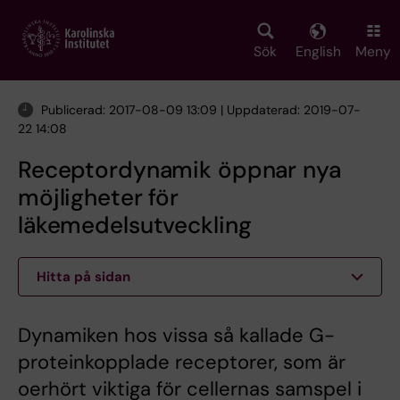
Skip
to
main
Sök
English
Meny
content
Publicerad: 2017-08-09 13:09 | Uppdaterad: 2019-07-
22 14:08
Receptordynamik öppnar nya
möjligheter för
läkemedelsutveckling
Hitta på sidan
Dynamiken hos vissa så kallade G-
proteinkopplade receptorer, som är
oerhört viktiga för cellernas samspel i