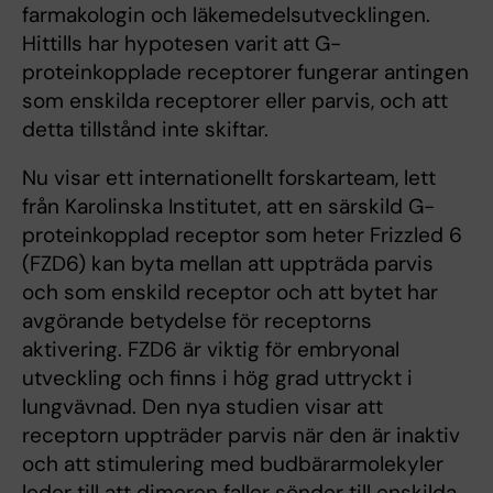
farmakologin och läkemedelsutvecklingen.
Hittills har hypotesen varit att G-
proteinkopplade receptorer fungerar antingen
som enskilda receptorer eller parvis, och att
detta tillstånd inte skiftar.
Nu visar ett internationellt forskarteam, lett
från Karolinska Institutet, att en särskild G-
proteinkopplad receptor som heter Frizzled 6
(FZD6) kan byta mellan att uppträda parvis
och som enskild receptor och att bytet har
avgörande betydelse för receptorns
aktivering. FZD6 är viktig för embryonal
utveckling och finns i hög grad uttryckt i
lungvävnad. Den nya studien visar att
receptorn uppträder parvis när den är inaktiv
och att stimulering med budbärarmolekyler
leder till att dimeren faller sönder till enskilda