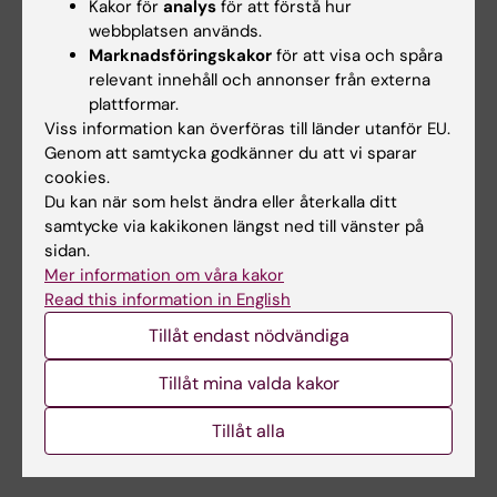
Kakor för
analys
för att förstå hur
Laha, Aviv Vromen, Assaf Friedler, Johan
webbplatsen används.
Strömqvist, Stefan Wennmalm, Jens Carlsson &
Marknadsföringskakor
för att visa och spåra
Gunnar Schulte.
Nature Communications
, online 9
relevant innehåll och annonser från externa
augusti 2017, doi: 10.1038/s41467-017-00253-9
plattformar.
Viss information kan överföras till länder utanför EU.
Genom att samtycka godkänner du att vi sparar
cookies.
Du kan när som helst ändra eller återkalla ditt
Farmakologi
Läkemedel
samtycke via kakikonen längst ned till vänster på
Tags
sidan.
Mer information om våra kakor
Read this information in English
Uppdaterad av:
Tillåt endast nödvändiga
Charlotte Brandt
2019-07-22
Tillåt mina valda kakor
Dela
Tillåt alla