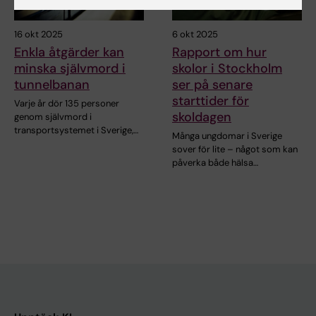
16 okt 2025
6 okt 2025
Enkla åtgärder kan
Rapport om hur
minska självmord i
skolor i Stockholm
tunnelbanan
ser på senare
starttider för
Varje år dör 135 personer
skoldagen
genom självmord i
transportsystemet i Sverige,…
Många ungdomar i Sverige
sover för lite – något som kan
påverka både hälsa…