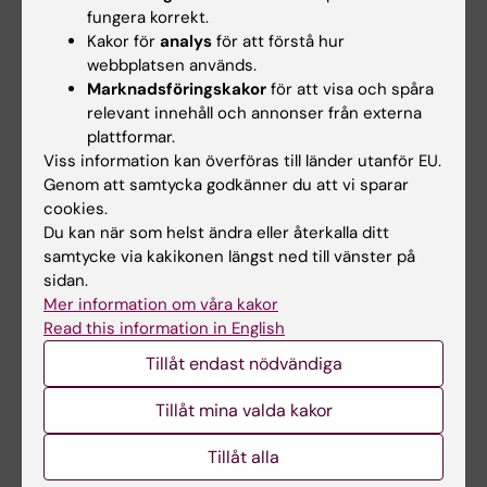
fungera korrekt.
Kakor för
analys
för att förstå hur
webbplatsen används.
Marknadsföringskakor
för att visa och spåra
relevant innehåll och annonser från externa
plattformar.
Viss information kan överföras till länder utanför EU.
20 nov 2025
5 nov 2025
Genom att samtycka godkänner du att vi sparar
NASP tilldelas 3,7
Hög självmordsrisk
cookies.
miljoner för forskning
efter psykiatrisk
Du kan när som helst ändra eller återkalla ditt
om ungas suicidalitet
tvångsvård
samtycke via kakikonen längst ned till vänster på
Ulrika Lögdberg vid Nationellt
Personer som vårdats inom
sidan.
centrum för suicidforskning
psykiatrin mot sin vilja löper en
Mer information om våra kakor
och prevention…
förhöjd risk…
Read this information in English
Tillåt endast nödvändiga
Tillåt mina valda kakor
Tillåt alla