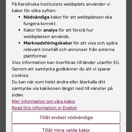
På Karolinska Institutets webbplats använder vi
Digitala besök kan
CLINTEC-professor
kakor för olika syften:
minska skillnader i
tilldelas
Nödvändiga
kakor för att webbplatsen ska
sexuell hälsovård
internationellt
fungera korrekt.
hederspris
Unga personer med adhd är
Kakor för
analys
för att förstå hur
mer benägna att besöka
Matthias Löhr, professor i
webbplatsen används.
ungdomsmottagningar än…
gastroenterologi och
Marknadsföringskakor
för att visa och spåra
hepatologi vid…
relevant innehåll och annonser från externa
plattformar.
Viss information kan överföras till länder utanför EU.
Genom att samtycka godkänner du att vi sparar
cookies.
Du kan när som helst ändra eller återkalla ditt
samtycke via kakikonen längst ned till vänster på
sidan.
Mer information om våra kakor
3 jul 2026
2 jul 2026
Read this information in English
CLINTEC-professor
MedH-forskare prisas
Tillåt endast nödvändiga
tilldelas
för välciterad
internationellt
publikation
Tillåt mina valda kakor