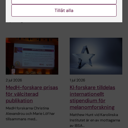
hederspris
MedH forskarna Christina
Alexandrou och Marie Löf har
Tillåt alla
Matthias Löhr, professor i
tillsammans med…
gastroenterologi och
hepatologi vid…
2 jul 2026
1 jul 2026
MedH-forskare prisas
KI‑forskare tilldelas
för välciterad
internationellt
publikation
stipendium för
melanomforskning
MedH forskarna Christina
Alexandrou och Marie Löf har
Matthew Hunt vid Karolinska
tillsammans med…
Institutet är en av mottagarna
av IBSA…