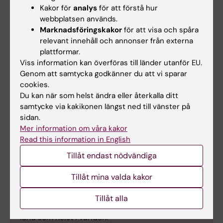
Om The Brain
Kakor för
analys
för att förstå hur
webbplatsen används.
Prize
Marknadsföringskakor
för att visa och spåra
The Brain Prize är
relevant innehåll och annonser från externa
världens största
plattformar.
neurovetenskapliga
Viss information kan överföras till länder utanför EU.
forskningspris och
Genom att samtycka godkänner du att vi sparar
cookies.
delas ut varje år av
Du kan när som helst ändra eller återkalla ditt
Lundbeckfonden
.
samtycke via kakikonen längst ned till vänster på
Priset erkänner
sidan.
mycket originella
Mer information om våra kakor
Kung Fredrik av Danmark.
och inflytelserika
Read this information in English
Foto: Thomas Tolstrup för The
framsteg inom alla
Brain Prize/Lundbeckfonden
Tillåt endast nödvändiga
områden av
hjärnforskning, från grundläggande
Tillåt mina valda kakor
neurovetenskap till tillämpad klinisk forskning.
Mottagare av The Brain Prize kan vara av vilken
Tillåt alla
nationalitet som helst och vara verksam i vilket
land som helst i världen.