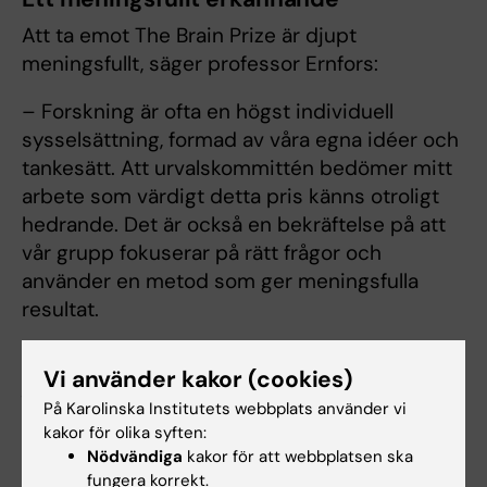
Att ta emot The Brain Prize är djupt
meningsfullt, säger professor Ernfors:
– Forskning är ofta en högst individuell
sysselsättning, formad av våra egna idéer och
tankesätt. Att urvalskommittén bedömer mitt
arbete som värdigt detta pris känns otroligt
hedrande. Det är också en bekräftelse på att
vår grupp fokuserar på rätt frågor och
använder en metod som ger meningsfulla
resultat.
Nyhetsartikeln baseras på ett
Vi använder kakor (cookies)
pressmeddelande från Lundbeckfonden.
På Karolinska Institutets webbplats använder vi
kakor för olika syften:
Nödvändiga
kakor för att webbplatsen ska
fungera korrekt.