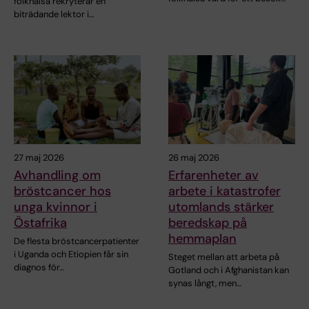
folkhälsa rekryterar en
biträdande lektor i…
27 maj 2026
26 maj 2026
Avhandling om
Erfarenheter av
bröstcancer hos
arbete i katastrofer
unga kvinnor i
utomlands stärker
Östafrika
beredskap på
hemmaplan
De flesta bröstcancerpatienter
i Uganda och Etiopien får sin
Steget mellan att arbeta på
diagnos för…
Gotland och i Afghanistan kan
synas långt, men…