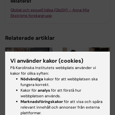
Relaterat
Global och sexuell hälsa (GloSH) – Anna Mia
Ekströms forskargrupp
Relaterade artiklar
Vi använder kakor (cookies)
På Karolinska Institutets webbplats använder vi
kakor för olika syften:
Nödvändiga
kakor för att webbplatsen ska
fungera korrekt.
10 jul 2026
7 jul 2026
Kakor för
analys
för att förstå hur
Covid-19-pandemin
Prinka förstår
webbplatsen används.
sporrade alumnen
hälsokriser på ett
Marknadsföringskakor
för att visa och spåra
Daniels att lära sig
mer sammankopplat
relevant innehåll och annonser från externa
mer om folkhälsa
och systembsaserat
plattformar.