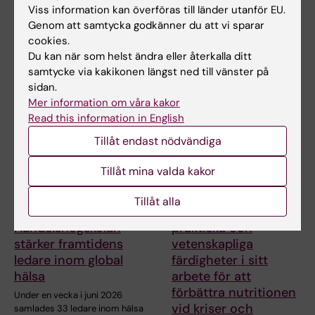
ikatastrofer
sätt nu
Viss information kan överföras till länder utanför EU.
Masterprogrammet Public
Prinka Singh skulle uppmuntra
Genom att samtycka godkänner du att vi sparar
Health in Disasters gav den
alla som är intresserade av
cookies.
före detta KI-…
folkhälsa,…
Du kan när som helst ändra eller återkalla ditt
samtycke via kakikonen längst ned till vänster på
sidan.
Mer information om våra kakor
Read this information in English
Tillåt endast nödvändiga
Tillåt mina valda kakor
25 jun 2026
17 jun 2026
Tillåt alla
KI och
Sahar kombinerar
Handelshögskolan
praktiska och
stärker framtidens
vetenskapliga
ledare inom global
färdigheter i sitt
hälsa
arbete för att
förbättra nutritionen
Under en vecka i juni 2026
vid kriser och
samlades 33 ledare inom hälsa