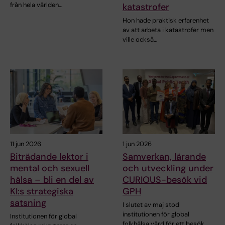
från hela världen…
katastrofer
Hon hade praktisk erfarenhet
av att arbeta i katastrofer men
ville också…
11 jun 2026
1 jun 2026
Biträdande lektor i
Samverkan, lärande
mental och sexuell
och utveckling under
hälsa – bli en del av
CURIOUS-besök vid
KI:s strategiska
GPH
satsning
I slutet av maj stod
institutionen för global
Institutionen för global
folkhälsa värd för ett besök…