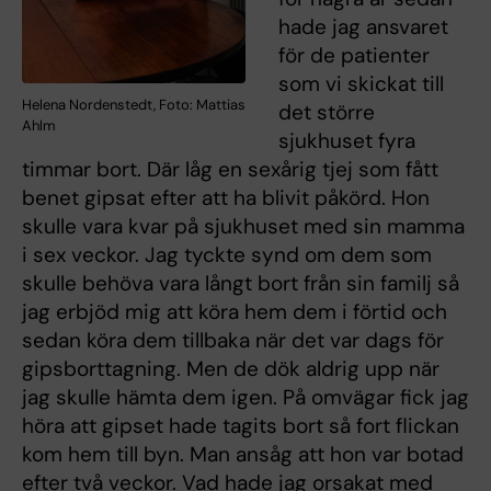
hade jag ansvaret
för de patienter
som vi skickat till
Helena Nordenstedt, Foto: Mattias
det större
Ahlm
sjukhuset fyra
timmar bort. Där låg en sexårig tjej som fått
benet gipsat efter att ha blivit påkörd. Hon
skulle vara kvar på sjukhuset med sin mamma
i sex veckor. Jag tyckte synd om dem som
skulle behöva vara långt bort från sin familj så
jag erbjöd mig att köra hem dem i förtid och
sedan köra dem tillbaka när det var dags för
gipsborttagning. Men de dök aldrig upp när
jag skulle hämta dem igen. På omvägar fick jag
höra att gipset hade tagits bort så fort flickan
kom hem till byn. Man ansåg att hon var botad
efter två veckor. Vad hade jag orsakat med