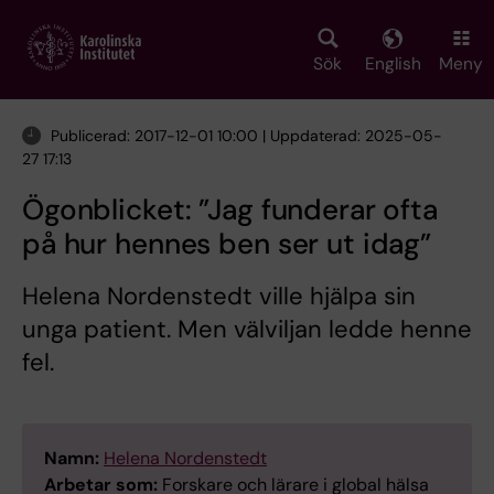
Skip
to
main
Sök
English
Meny
content
Publicerad: 2017-12-01 10:00 | Uppdaterad: 2025-05-
27 17:13
Ögonblicket: ”Jag funderar ofta
på hur hennes ben ser ut idag”
Helena Nordenstedt ville hjälpa sin
unga patient. Men välviljan ledde henne
fel.
Namn:
Helena Nordenstedt
Arbetar som:
Forskare och lärare i global hälsa