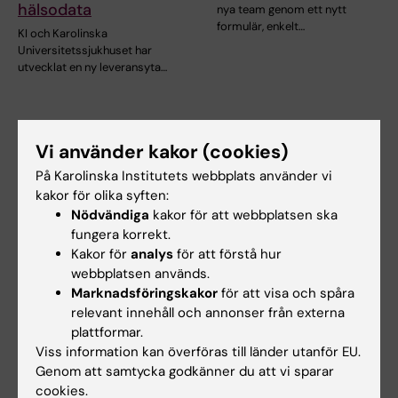
hälsodata
nya team genom ett nytt
formulär, enkelt…
KI och Karolinska
Universitetssjukhuset har
utvecklat en ny leveransyta…
Vi använder kakor (cookies)
På Karolinska Institutets webbplats använder vi
kakor för olika syften:
Nödvändiga
kakor för att webbplatsen ska
fungera korrekt.
7 apr 2026
23 mar 2026
Kakor för
analys
för att förstå hur
Ökad säkerhet på
Pågående
webbplatsen används.
Mac-datorer
bedrägeriförsök i
Marknadsföringskakor
för att visa och spåra
relevant innehåll och annonser från externa
form av spam via
Som del av ITA:s systematiska
plattformar.
mejl och telefon
säkerhetsarbete distribueras
Viss information kan överföras till länder utanför EU.
nu JAMF…
Just nu förekommer flera
Genom att samtycka godkänner du att vi sparar
bedrägeriförsök riktade mot
cookies.
KI, både via mejl och…