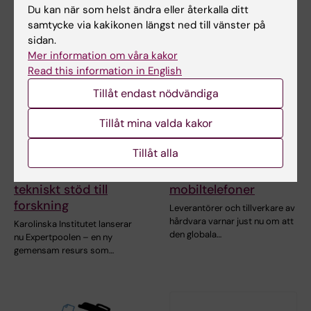
Du kan när som helst ändra eller återkalla ditt
samtycke via kakikonen längst ned till vänster på
sidan.
Mer information om våra kakor
Read this information in English
Tillåt endast nödvändiga
Tillåt mina valda kakor
16 mar 2026
4 mar 2026
Tillåt alla
Expertpoolen - en ny
Långa leveranstider
resurs för avancerat
för datorer och
tekniskt stöd till
mobiltelefoner
forskning
Leverantörer och tillverkare av
hårdvara varnar just nu om att
Karolinska Institutet lanserar
den globala…
nu Expertpoolen – en ny
gemensam resurs som…