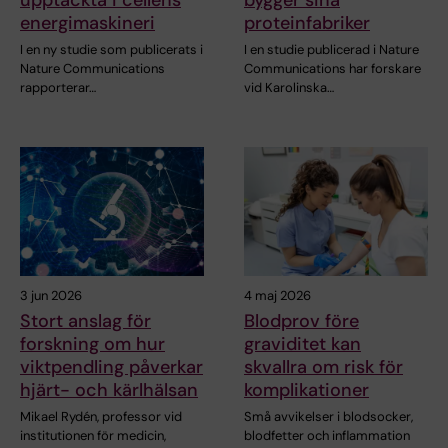
upptäckta i cellens
bygger sina
energimaskineri
proteinfabriker
I en ny studie som publicerats i
I en studie publicerad i Nature
Nature Communications
Communications har forskare
rapporterar…
vid Karolinska…
3 jun 2026
4 maj 2026
Stort anslag för
Blodprov före
forskning om hur
graviditet kan
viktpendling påverkar
skvallra om risk för
hjärt- och kärlhälsan
komplikationer
Mikael Rydén, professor vid
Små avvikelser i blodsocker,
institutionen för medicin,
blodfetter och inflammation