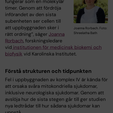
fungerar som en molekylär
timer. Genom att fördröja
införandet av den sista
subenheten ser cellen till
att uppbyggnaden sker i
Joanna Rorbach. Foto:
Shreelatha Bath
rätt ordning”, säger
Joanna
Rorbach
, forskningsledare
vid
institutionen för medicinsk biokemi och
biofysik
vid Karolinska Institutet.
Förstå strukturen och tidpunkten
Fel i uppbyggnaden av komplex IV är kända för
att orsaka svåra mitokondriella sjukdomar,
inklusive neurologiska sjukdomar. Genom att
avslöja hur de sista stegen går till ger studien
nya ledtrådar till hur sådana sjukdomar kan
uppstå.