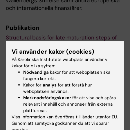
Wallenbergs Stiftelse samt andra europeiska
och internationella finansiärer.
Publikation
Structural basis for late maturation steps of
mitochondrial respiratory chain complex IV
Vi använder kakor (cookies)
within the human respirasome.
På Karolinska Institutets webbplats använder vi
Nguyen MD, Sierra-Magro A, Singh V, Khawaja
kakor för olika syften:
A, Timón-Gómez A, Barrientos A, Rorbach J.
Nödvändiga
kakor för att webbplatsen ska
Nature Communications
, online 10 januari
fungera korrekt.
2026, doi: 10.1038/s41467-025-68274-3.
Kakor för
analys
för att förstå hur
webbplatsen används.
Marknadsföringskakor
för att visa och spåra
Biokemi
Metabolism
relevant innehåll och annonser från externa
Tags
plattformar.
Viss information kan överföras till länder utanför EU.
Genom att samtycka godkänner du att vi sparar
Uppdaterad av:
cookies.