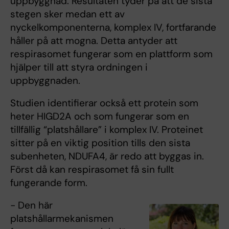
uppbyggnad. Resultaten tyder på att de sista
stegen sker medan ett av
nyckelkomponenterna, komplex IV, fortfarande
håller på att mogna. Detta antyder att
respirasomet fungerar som en plattform som
hjälper till att styra ordningen i
uppbyggnaden.
Studien identifierar också ett protein som
heter HIGD2A och som fungerar som en
tillfällig “platshållare” i komplex IV. Proteinet
sitter på en viktig position tills den sista
subenheten, NDUFA4, är redo att byggas in.
Först då kan respirasomet få sin fullt
fungerande form.
− Den här
platshållarmekanismen