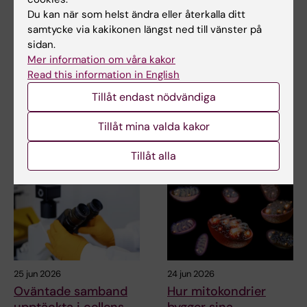
Sara Lidman
2026-01-27
Du kan när som helst ändra eller återkalla ditt
Innehållsgranskare:
samtycke via kakikonen längst ned till vänster på
Carina Hammarström
sidan.
Mer information om våra kakor
Read this information in English
Dela
Tillåt endast nödvändiga
Tillåt mina valda kakor
Relaterade artiklar
Tillåt alla
25 jun 2026
24 jun 2026
Oväntade samband
Hur mitokondrier