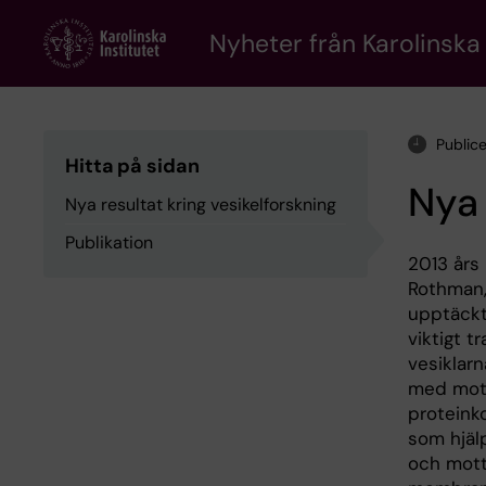
Skip
to
Nyheter från Karolinska 
main
content
Publice
Hitta på sidan
Nya 
Nya resultat kring vesikelforskning
Publikation
2013 års 
Rothman,
upptäckte
viktigt t
vesiklar
med mott
proteink
som hjäl
och mott