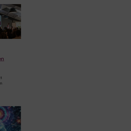
en
tt
en