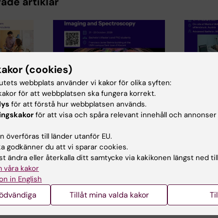
ade artiklar
kakor (cookies)
28 jul 2026
tutets webbplats använder vi kakor för olika syften:
chEU
Neurote
akor för att webbplatsen ska fungera korrekt.
s Winter
vinters
lys
för att förstå hur webbplatsen används.
29 jul 2026
2026
"Smart s
ingskakor
för att visa och spåra relevant innehåll och annonser
III NeurotechEU-skolan om
Explorin
 i
om preklinisk
future o
avík
 överföras till länder utanför EU.
magnetresonansavbildning
och
measur
 godkänner du att vi sparar cookies.
och spektroskopi
t ändra eller återkalla ditt samtycke via kakikonen längst ned til
NeurotechE
ar…
Universidad Miguel Hernández
 våra kakor
vinterskol
de Elche (UMH) har nöjet att
smart sömn
on in English
tillkännage den…
som organi
nödvändiga
Tillåt mina valda kakor
Ti
av Medical