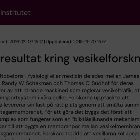
Institutet
rad: 2016-12-07 15:17 | Uppdaterad: 2018-11-20 15:51
resultat kring vesikelforsk
Nobelpris i fysiologi eller medicin delades mellan James
 Randy W. Schekman och Thomas C. Südhof för deras
r av ett rörande maskineri som reglerar vesikeltrafik, et
ransportsystem i våra celler. Forskarna upptäckte att
na levererar sin last på rätt plats genom att smälta sam
agarmembranet. För att göra det byggs det först ett
omplex som fungerar som en “blixtlåsliknande mekanism
per till att bygga en membranpor mellan vesikelmembra
agarmembranet. Forskare trodde att vesillarna kollapsar 