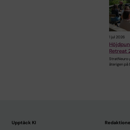
1 jul 2026
Höjdpunk
Retreat
StratNeuro
återigen på 
Upptäck KI
Redaktione