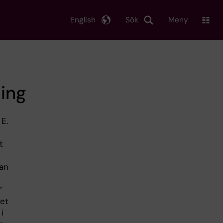
English
Sök
Meny
ning
 E.
t
man
”
net
i