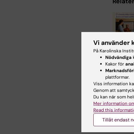
Relater
Vi använder 
31 jul 2026
På Karolinska Insti
Neurote
Nödvändiga
k
Busines
Kakor för
ana
School 
Marknadsför
plattformar.
Universitetet
Bonn, Reykj
Viss information kan
University 
Genom att samtycka
Radboud
Du kan när som hels
University h
Mer information om
Read this informati
Tillåt endast 