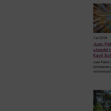
7 jul 2026
Juan Pa
utsedd t
Kavli Sc
Juan Pablo 
biträdande 
vid Instituti