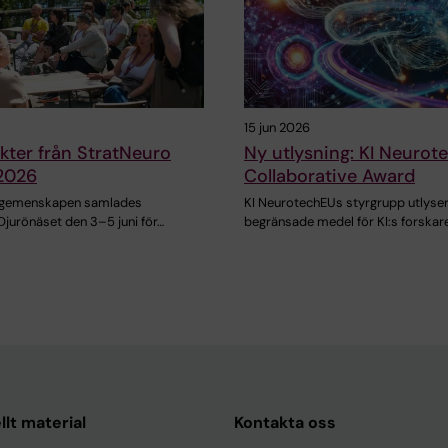
15 jun 2026
ter från StratNeuro
Ny utlysning: KI Neurot
 2026
Collaborative Award
‑gemenskapen samlades
KI NeurotechEUs styrgrupp utlyse
Djurönäset den 3–5 juni för…
begränsade medel för KI:s forskare
llt material
Kontakta oss