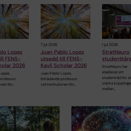
7 jul 2026
1 jul 2026
blo Lopez
Juan Pablo Lopez
StratNeuro
ill FENS-
utsedd till FENS-
studentkår
holar 2026
Kavli Scholar 2026
StratNeuro har
etablerat ett
Lopez,
Juan Pablo Lopez,
studentråd för a
professor
biträdande professor
stärka koppling
onen för…
vid Institutionen för…
mellan…