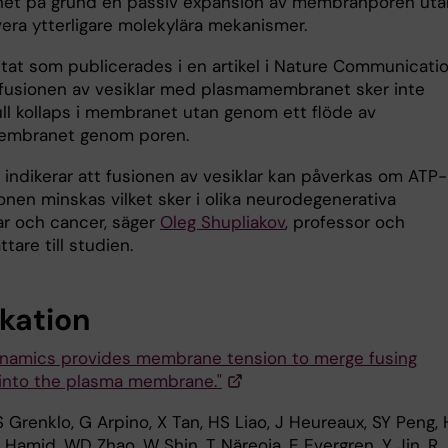
t på grund en passiv expansion av membranporen uta
vera ytterligare molekylära mekanismer.
ltat som publicerades i en artikel i Nature Communicati
t fusionen av vesiklar med plasmamembranet sker inte
ll kollaps i membranet utan genom ett flöde av
embranet genom poren.
 indikerar att fusionen av vesiklar kan påverkas om ATP-
onen minskas vilket sker i olika neurodegenerativa
r och cancer, säger
Oleg Shupliakov
, professor och
tare till studien.
ikation
ynamics provides membrane tension to merge fusing
 into the plasma membrane."
 Grenklo, G Arpino, X Tan, HS Liao, J Heureaux, SY Peng,
 Hamid, WD Zhao, W Shin, T Näreoja, E Evergren, Y Jin, R