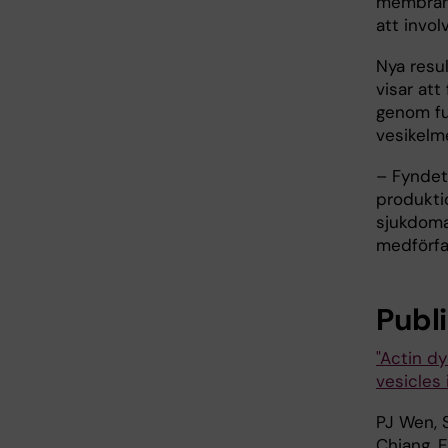
membrane
att invol
Nya resu
visar at
genom fu
vesikelm
– Fyndet
produkti
sjukdoma
medförfat
Publ
"Actin d
vesicles
PJ Wen, S
Chiang, E