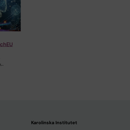
echEU
r
,…
Karolinska Institutet