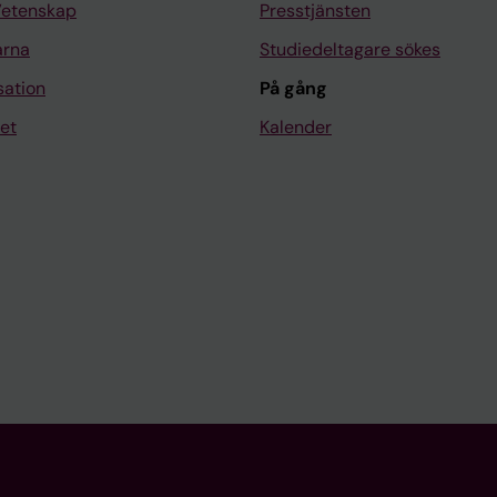
Vetenskap
Presstjänsten
arna
Studiedeltagare sökes
sation
På gång
et
Kalender