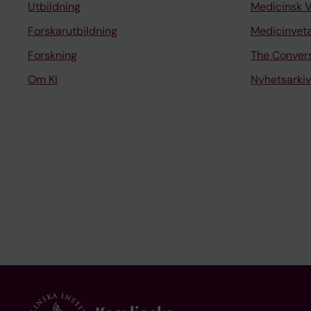
Utbildning
Medicinsk 
Forskarutbildning
Medicinvet
Forskning
The Conver
Om KI
Nyhetsarkiv