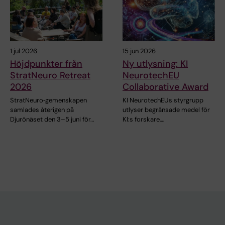
1 jul 2026
15 jun 2026
Höjdpunkter från
Ny utlysning: KI
StratNeuro Retreat
NeurotechEU
2026
Collaborative Award
StratNeuro‑gemenskapen
KI NeurotechEUs styrgrupp
samlades återigen på
utlyser begränsade medel för
Djurönäset den 3–5 juni för…
KI:s forskare,…