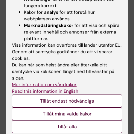
Universidad Miguel Hernández
fungera korrekt.
de Elche (UMH) har nöjet att
Kakor för
analys
för att förstå hur
tillkännage den…
webbplatsen används.
Marknadsföringskakor
för att visa och spåra
relevant innehåll och annonser från externa
plattformar.
Viss information kan överföras till länder utanför EU.
Genom att samtycka godkänner du att vi sparar
cookies.
Du kan när som helst ändra eller återkalla ditt
samtycke via kakikonen längst ned till vänster på
28 jul 2026
sidan.
7 jul 2026
NeurotechEU:s
Mer information om våra kakor
Juan Pablo Lopez
Read this information in English
vinterskola om
utsedd till FENS-Kavli
"Smart sleep:
Scholar 2026
Tillåt endast nödvändiga
Exploring the future
Juan Pablo Lopez, biträdande
of sleep
professor vid Institutionen för…
Tillåt mina valda kakor
measurements"
Tillåt alla
NeurotechEU:s vinterskola om
smart sömn, som organiseras