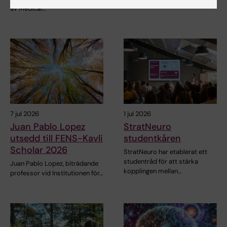
av Medical…
7 jul 2026
1 jul 2026
Juan Pablo Lopez
StratNeuro
utsedd till FENS-Kavli
studentkåren
Scholar 2026
StratNeuro har etablerat ett
studentråd för att stärka
Juan Pablo Lopez, biträdande
kopplingen mellan…
professor vid Institutionen för…