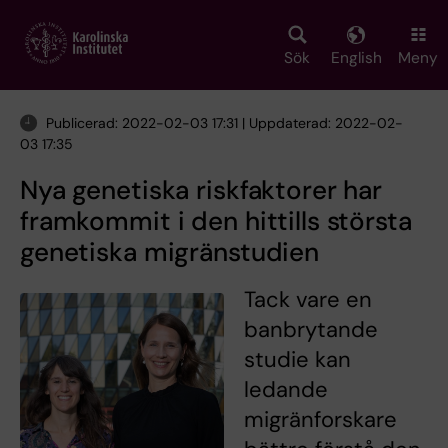
Skip
to
main
Sök
English
Meny
content
Publicerad: 2022-02-03 17:31 | Uppdaterad: 2022-02-
03 17:35
Nya genetiska riskfaktorer har
framkommit i den hittills största
genetiska migränstudien
Tack vare en
banbrytande
studie kan
ledande
migränforskare