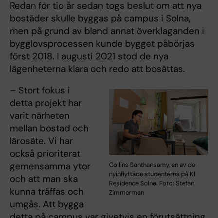
Redan för tio år sedan togs beslut om att nya
bostäder skulle byggas på campus i Solna,
men på grund av bland annat överklaganden i
bygglovsprocessen kunde bygget påbörjas
först 2018. I augusti 2021 stod de nya
lägenheterna klara och redo att bosättas.
– Stort fokus i
detta projekt har
varit närheten
mellan bostad och
lärosäte. Vi har
också prioriterat
gemensamma ytor
Collins Santhansamy, en av de
nyinflyttade studenterna på KI
och att man ska
Residence Solna. Foto: Stefan
kunna träffas och
Zimmerman
umgås. Att bygga
detta på campus var givetvis en förutsättning,