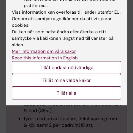
plattformar.
Viss information kan överföras till länder utanför EU.
Genom att samtycka godkänner du att vi sparar
– Hittills är jag jättenöjd, jag gillar de gemensamma utrymmena och
cookies.
designen, säger Collins Santhansamy. Foto: Stefan Zimmerman
Du kan när som helst ändra eller återkalla ditt
samtycke via kakikonen längst ned till vänster på
sidan.
Mer information om våra kakor
Mer om KI Residence Solna
Read this information in English
KI Residence Solna består av totalt 411 bäddar i
Tillåt endast nödvändiga
316 lägenheter. Det finns 4 lägenhetstyper:
Tillåt mina valda kakor
studio med pentry (139 st)
Tillåt alla
studio med gemensamhetskök (120 st)
dubbletter med privat sovrum men delat kök
& bad (38st)
fyror med privat sovrum, delat vardagsrum
& kök samt 2 per badrum(18 st).