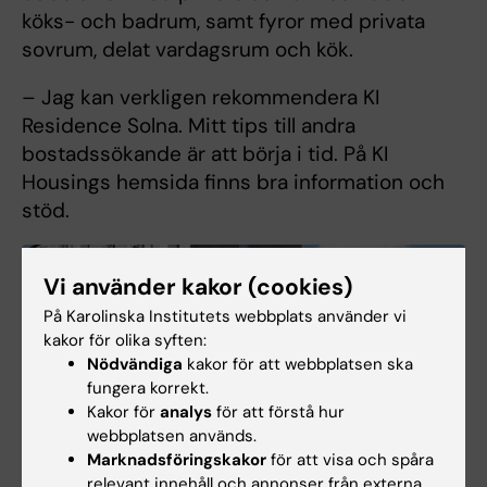
köks- och badrum, samt fyror med privata
sovrum, delat vardagsrum och kök.
– Jag kan verkligen rekommendera KI
Residence Solna. Mitt tips till andra
bostadssökande är att börja i tid. På KI
Housings hemsida finns bra information och
stöd.
Vi använder kakor (cookies)
På Karolinska Institutets webbplats använder vi
kakor för olika syften:
Nödvändiga
kakor för att webbplatsen ska
fungera korrekt.
Kakor för
analys
för att förstå hur
webbplatsen används.
Marknadsföringskakor
för att visa och spåra
relevant innehåll och annonser från externa