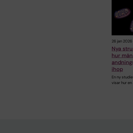
26 jan 2026
Nya struk
hur män
andning
ihop
En ny studi
visar hur en