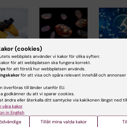
kakor (cookies)
24 jun 2026
3 jun 2026
de samband
Hur mitokondrier
Stort anslag
tutets webbplats använder vi kakor för olika syften:
a i cellens
bygger sina
forskning 
akor för att webbplatsen ska fungera korrekt.
skineri
proteinfabriker
viktpendlin
lys
för att förstå hur webbplatsen används.
påverkar hj
ingskakor
för att visa och spåra relevant innehåll och annonser
ie som
I en studie publicerad
kärlhälsan
i Nature
i Nature
tions
Communications har
 överföras till länder utanför EU.
Mikael Rydén,
…
forskare vid
 godkänner du att vi sparar cookies.
professor vid
Karolinska…
institutionen för
t ändra eller återkalla ditt samtycke via kakikonen längst ned til
medicin, Hudding
 våra kakor
on in English
nödvändiga
Tillåt mina valda kakor
Ti