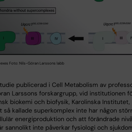
xes Foto: Nils-Göran Larssons labb
tudie publicerad i Cell Metabolism av profess
ran Larssons forskargrupp, vid institutionen f
sk biokemi och biofysik, Karolinska Institutet,
tt så kallade superkomplex inte har någon stör
cellulär energiproduktion och att förändrade niv
är sannolikt inte påverkar fysiologi och sjukdo