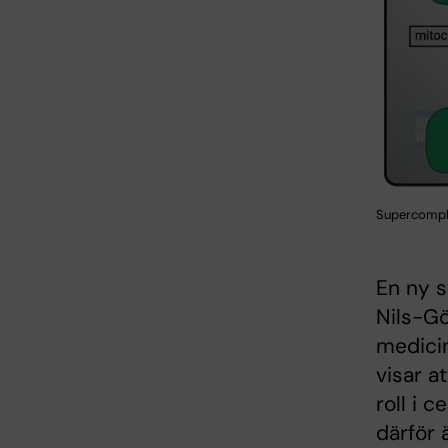
Supercomple
En ny s
Nils-Gö
medicin
visar a
roll i 
därför 