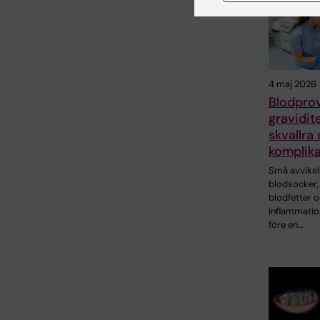
4 maj 2026
Blodprov
gravidit
skvallra 
komplika
Små avvikels
blodsocker,
blodfetter 
inflammation
före en…