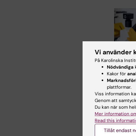
Vi använder 
25 jun 2026
Ovänta
På Karolinska Insti
upptäckt
Nödvändiga
k
energima
Kakor för
ana
Marknadsför
I en ny stud
publicerats 
plattformar.
Communica
Viss information kan
rapporterar
Genom att samtycka
Du kan när som hels
Mer information om
Read this informati
Tillåt endast 