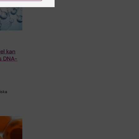
el kan
rs DNA-
iska