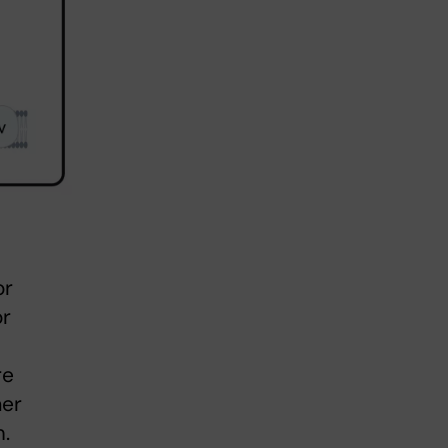
or
ör
re
åer
m.