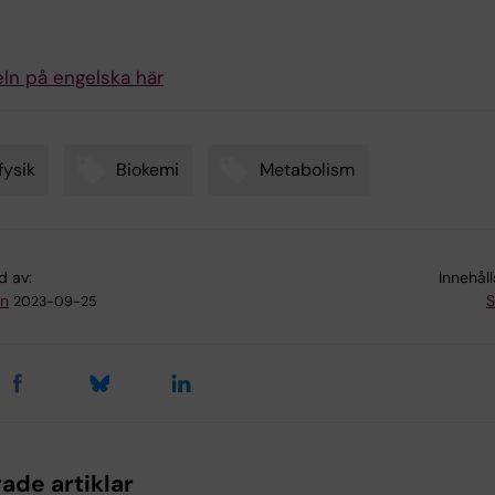
eln på engelska här
fysik
Biokemi
Metabolism
d av:
Innehål
an
S
2023-09-25
ade artiklar