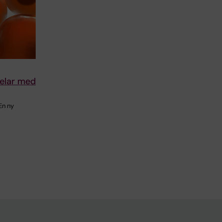
elar med
En ny