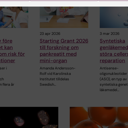
23 apr 2026
3 mar 2026
 före
Starting Grant 2026
Syntetiska
et kan
till forskning om
genläkemed
om risk för
pankreatit med
störa celle
tioner
mini-organ
reparation
er i
Amanda Andersson-
Antisense-
Rolf vid Karolinska
oligonukleotider
och
Institutet tilldelas
(ASO), en typ av
 flera år
Swedish…
syntetiska genet
läkemedel…