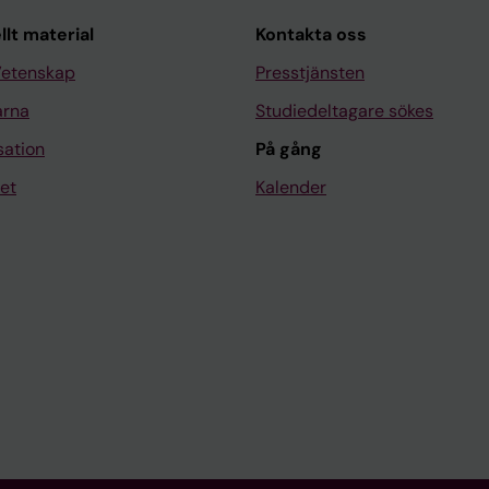
llt material
Kontakta oss
Vetenskap
Presstjänsten
arna
Studiedeltagare sökes
sation
På gång
et
Kalender