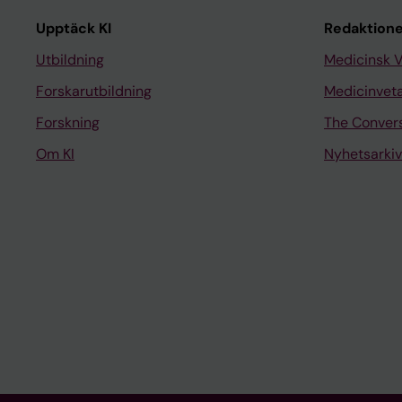
Upptäck KI
Redaktione
Utbildning
Medicinsk 
Forskarutbildning
Medicinvet
Forskning
The Conver
Om KI
Nyhetsarkiv