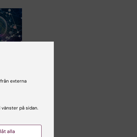
 för
om hur
g
ärt- och
 från externa
l vänster på sidan.
e,…
llåt alla