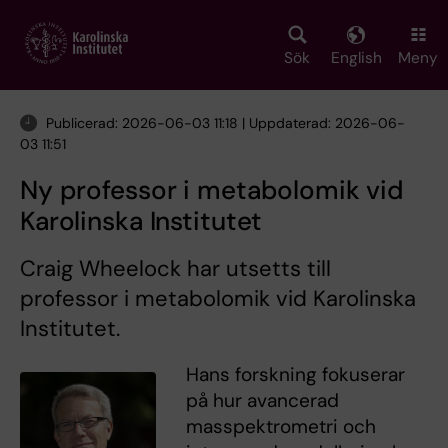
Skip
to
main
Sök
English
Meny
content
Publicerad: 2026-06-03 11:18 | Uppdaterad: 2026-06-
03 11:51
Ny professor i metabolomik vid
Karolinska Institutet
Craig Wheelock har utsetts till
professor i metabolomik vid Karolinska
Institutet.
Hans forskning fokuserar
på hur avancerad
masspektrometri och