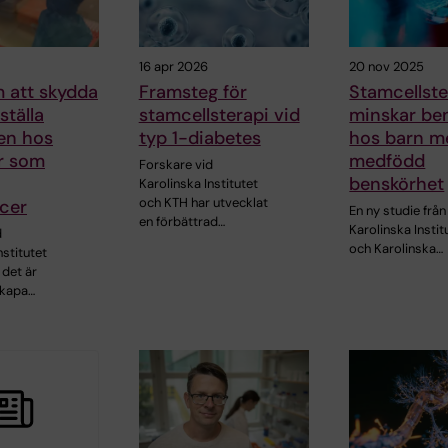
16 apr 2026
20 nov 2025
 att skydda
Framsteg för
Stamcellste
ställa
stamcellsterapi vid
minskar be
ten hos
typ 1-diabetes
hos barn m
r som
medfödd
Forskare vid
benskörhet
Karolinska Institutet
och KTH har utvecklat
cer
En ny studie från
en förbättrad…
Karolinska Instit
d
och Karolinska…
nstitutet
 det är
skapa…