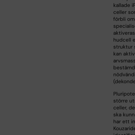
kallade i
celler s
förbli o
specialis
aktivera
hudcell e
struktur
kan aktiv
arvsmassa
bestämd g
nödvändi
(dekonde
Pluripote
större u
celler, d
ska kunna
har ett i
Kouzarid