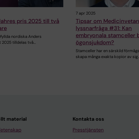
7 apr 2025
ahres pris 2025 till två
Tipsar om Medicinvetar
are
lyssnarfråga #31: Kan
embryonala stamceller 
efyllda nordiska Anders
ögonsjukdom?
 2025 tilldelas två…
Stamceller har en särskild förmåga
skapa många exakta kopior av sig
llt material
Kontakta oss
Vetenskap
Presstjänsten