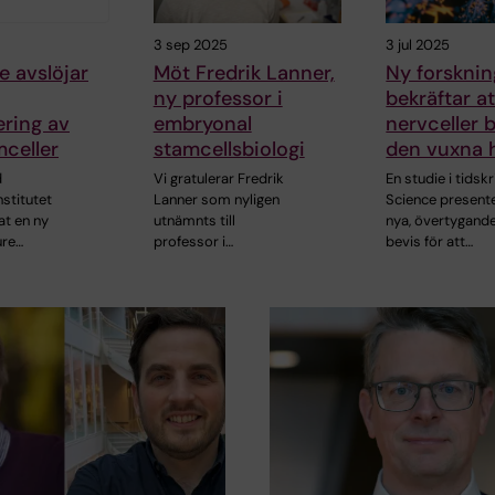
3 sep 2025
3 jul 2025
e avslöjar
Möt Fredrik Lanner,
Ny forsknin
ny professor i
bekräftar at
ering av
embryonal
nervceller b
celler
stamcellsbiologi
den vuxna 
d
Vi gratulerar Fredrik
En studie i tidskr
nstitutet
Lanner som nyligen
Science present
at en ny
utnämnts till
nya, övertygand
ure…
professor i…
bevis för att…