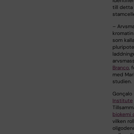
identifie
till dett
stamcelle
– Arvsma
kromatin
som kalla
pluripote
laddninge
arvsmass
Branco
, 
med Maria
studien.
Gonçalo 
Institute
Tillsamm
biokemi 
vilken ro
oligoden