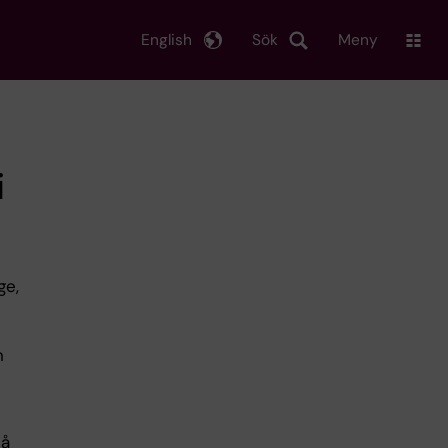
English
Sök
Meny
i
ge,
n
så