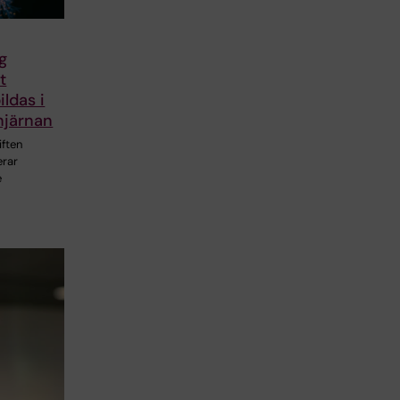
g
t
ildas i
hjärnan
iften
erar
e