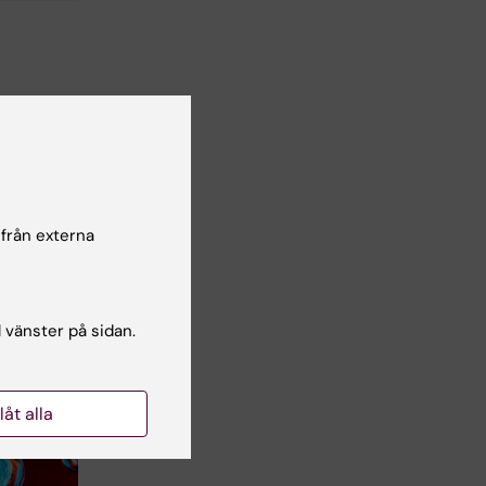
 från externa
l vänster på sidan.
llåt alla