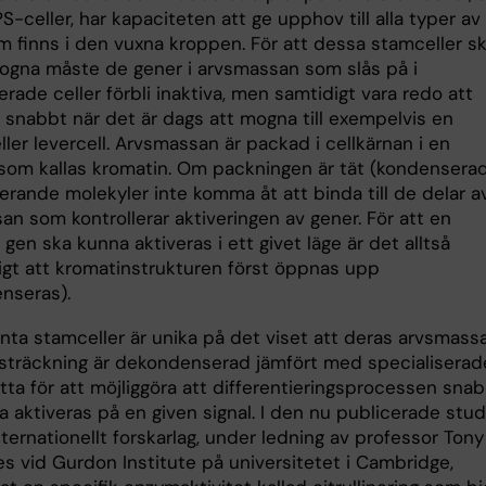
PS-celler, har kapaciteten att ge upphov till alla typer av
om finns i den vuxna kroppen. För att dessa stamceller s
mogna måste de gener i arvsmassan som slås på i
erade celler förbli inaktiva, men samtidigt vara redo att
s snabbt när det är dags att mogna till exempelvis en
ller levercell. Arvsmassan är packad i cellkärnan i en
 som kallas kromatin. Om packningen är tät (kondenserad
erande molekyler inte komma åt att binda till de delar a
n som kontrollerar aktiveringen av gener. För att en
en ska kunna aktiveras i ett givet läge är det alltså
gt att kromatinstrukturen först öppnas upp
nseras).
nta stamceller är unika på det viset att deras arvsmassa
tsträckning är dekondenserad jämfört med specialiserad
etta för att möjliggöra att differentieringsprocessen sna
 aktiveras på en given signal. I den nu publicerade stud
nternationellt forskarlag, under ledning av professor Tony
es vid Gurdon Institute på universitetet i Cambridge,