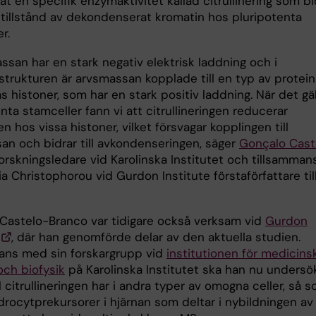
rat en specifik enzymaktivitet kallad citrullinering som bi
a tillstånd av dekondenserat kromatin hos pluripotenta
r.
ssan har en stark negativ elektrisk laddning och i
strukturen är arvsmassan kopplade till en typ av protein
s histoner, som har en stark positiv laddning. När det gäl
nta stamceller fann vi att citrullineringen reducerar
n hos vissa histoner, vilket försvagar kopplingen till
an och bidrar till avkondenseringen, säger
Gonçalo Cast
forskningsledare vid Karolinska Institutet och tillsamman
 Christophorou vid Gurdon Institute förstaförfattare til
Castelo-Branco var tidigare också verksam vid
Gurdon
, där han genomförde delar av den aktuella studien.
ans med sin forskargrupp vid
institutionen för medicins
och biofysik
på Karolinska Institutet ska han nu undersö
ll citrullineringen har i andra typer av omogna celler, så 
drocytprekursorer i hjärnan som deltar i nybildningen av