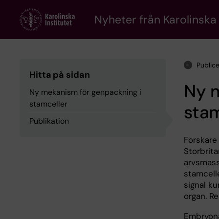
Skip
to
Nyheter från Karolinska 
main
content
Public
Hitta på sidan
Ny 
Ny mekanism för genpackning i
stamceller
stam
Publikation
Forskare 
Storbrit
arvsmass
stamcell
signal ku
organ. Re
Embryona