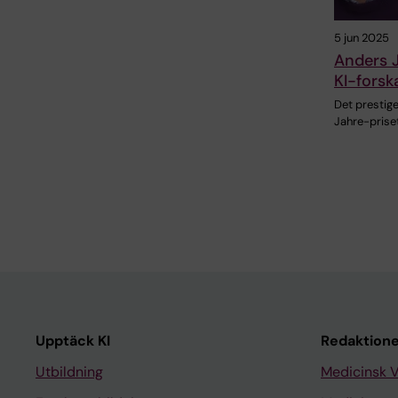
5 jun 2025
Anders J
KI-forsk
Det prestig
Jahre-priset
Upptäck KI
Redaktione
Utbildning
Medicinsk 