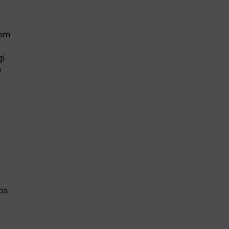
nom
gi
e
os