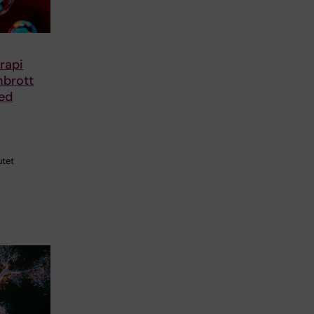
rapi
nbrott
ed
utet