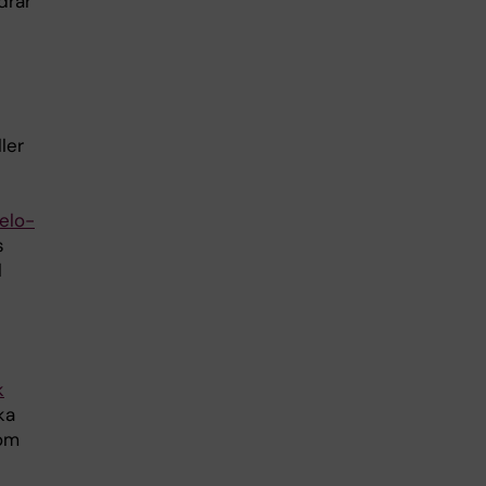
drar
ler
elo-
s
l
k
ka
som