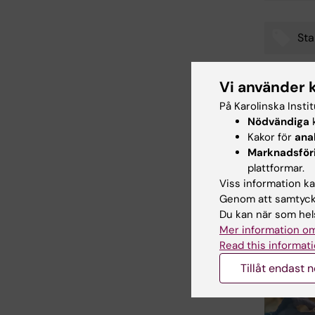
Sta
Tags
Vi använder 
På Karolinska Insti
Uppdatera
Nödvändiga
k
Webb Adm
Kakor för
ana
Marknadsför
plattformar.
Dela
Viss information kan
Genom att samtycka
Du kan när som hels
Mer information om
Relater
Read this informati
Tillåt endast 