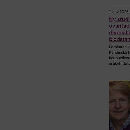
11 nov 2025
Ny studi
oväntad
diversifi
blodstam
Forskare vi
Karolinska I
har publicer
artikel i Nat