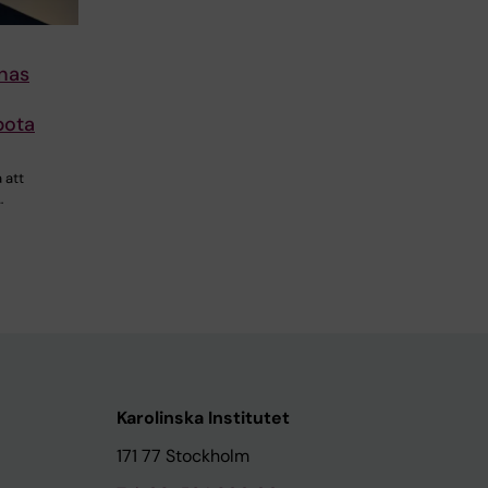
nas
bota
 att
…
Karolinska Institutet
171 77 Stockholm