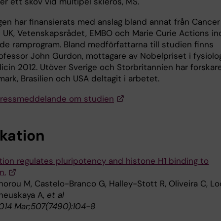
ter ett skov vid multipel skleros, MS.
gen har finansierats med anslag bland annat från Cancer
 UK, Vetenskapsrådet, EMBO och Marie Curie Actions i
nde ramprogram. Bland medförfattarna till studien finns
ofessor John Gurdon, mottagare av Nobelpriset i fysiolo
icin 2012. Utöver Sverige och Storbritannien har forskar
ark, Brasilien och USA deltagit i arbetet.
pressmeddelande om studien
ikation
ation regulates pluripotency and histone H1 binding to
n.
orou M, Castelo-Branco G, Halley-Stott R, Oliveira C, Lo
sheuskaya A,
et al
014 Mar;507(7490):104-8