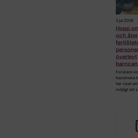
2 jul 2026
Hopp om
och åter
fertilite
persone
överlevt
barncan
Forskare vi
Karolinska I
har visat att
möjligt att 