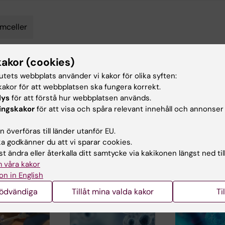
mceller
kakor (cookies)
tutets webbplats använder vi kakor för olika syften:
d av:
akor för att webbplatsen ska fungera korrekt.
in
2014-02-05
lys
för att förstå hur webbplatsen används.
ingskakor
för att visa och spåra relevant innehåll och annonser
 överföras till länder utanför EU.
 godkänner du att vi sparar cookies.
t ändra eller återkalla ditt samtycke via kakikonen längst ned til
 våra kakor
ade artiklar
on in English
nödvändiga
Tillåt mina valda kakor
Ti