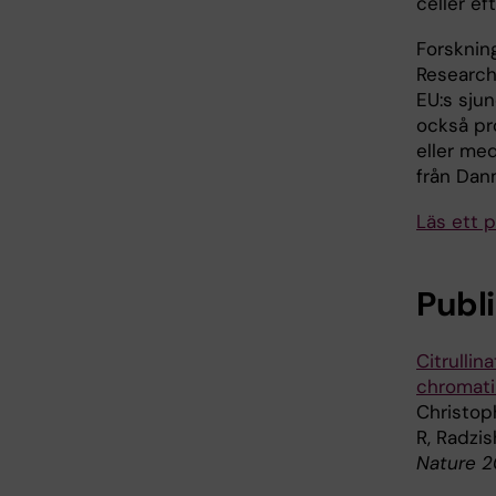
celler ef
Forsknin
Research
EU:s sju
också pr
eller med
från Danm
Läs ett 
Publ
Citrullin
chromati
Christoph
R, Radzi
Nature 2