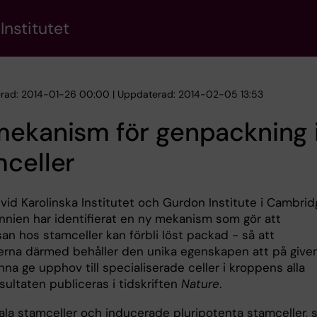
Institutet
erad: 2014-01-26 00:00 | Uppdaterad: 2014-02-05 13:53
mekanism för genpackning 
celler
vid Karolinska Institutet och Gurdon Institute i Cambrid
annien har identifierat en ny mekanism som gör att
an hos stamceller kan förbli löst packad - så att
erna därmed behåller den unika egenskapen att på give
nna ge upphov till specialiserade celler i kroppens alla
sultaten publiceras i tidskriften
Nature
.
la stamceller och inducerade pluripotenta stamceller, 