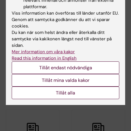
relevant innehåll och annonser från externa
plattformar.
Viss information kan överföras till länder utanför EU.
Genom att samtycka godkänner du att vi sparar
cookies.
Du kan när som helst ändra eller återkalla ditt
samtycke via kakikonen längst ned till vänster på
sidan.
14 apr 2026
4 dec 2025
Mer information om våra kakor
Avhandling om
Nyutkomna boken
Read this information in English
behandling vid
"Ortopedi"
främre
recenseras i
Tillåt endast nödvändiga
korsbandsskada
Läkartidningen
Tillåt mina valda kakor
En främre korsbandsskada är
Läkartidningen recenserar den
en allvarlig knäskada som ofta
nyutkomna, andra upplagan av
Tillåt alla
drabbar unga,…
"Ortopedi…