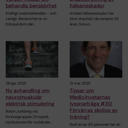
behandla benskörhet
hälseneskador
Kraftigt underbehandlat – och
Antalet hälseneskador har
vanligt. Benskörhet är en
ökat drastiskt de senaste 20
folksjukdom där…
åren. Simon…
29 apr 2025
13 mar 2025
Ny avhandling om
Tipsar om
neuromuskulär
Medicinvetarnas
elektrisk stimulering
lyssnarfråga #30:
Förvärras skolios av
Robin Juthberg vid
träning?
forskargruppen Ortopedi,
institutionen för molekylär…
Runt en av 30 personer har en