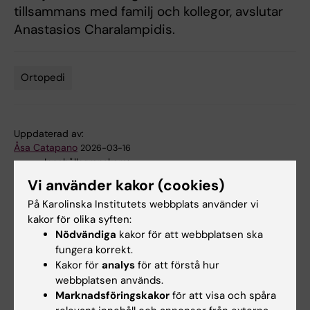
tillsammans med familj och kollegor, avslutar
Anastasios Charalampidis.
Ortopedi
Tags
Uppdaterad av:
Åsa Catapano
2026-03-16
Innehållsgranskare:
Anastasios Charalampidis
Vi använder kakor (cookies)
På Karolinska Institutets webbplats använder vi
kakor för olika syften:
Dela
Nödvändiga
kakor för att webbplatsen ska
fungera korrekt.
Kakor för
analys
för att förstå hur
webbplatsen används.
Relaterade artiklar
Marknadsföringskakor
för att visa och spåra