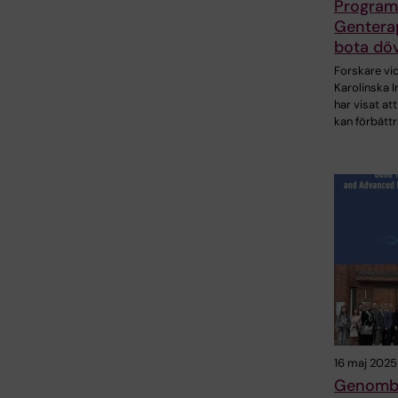
Programt
Gentera
bota dö
Forskare vi
Karolinska I
har visat at
kan förbätt
16 maj 2025
Genombr