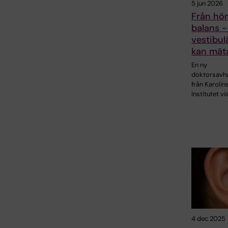
5 jun 2026
Från hörs
balans 
vestibul
kan mäta
En ny
doktorsavha
från Karolin
Institutet vi
4 dec 2025