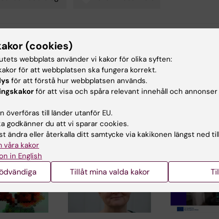
kakor (cookies)
d av:
arskjöld
2024-05-06
tutets webbplats använder vi kakor för olika syften:
akor för att webbplatsen ska fungera korrekt.
lys
för att förstå hur webbplatsen används.
ingskakor
för att visa och spåra relevant innehåll och annonser
 överföras till länder utanför EU.
 godkänner du att vi sparar cookies.
ade artiklar
t ändra eller återkalla ditt samtycke via kakikonen längst ned til
 våra kakor
on in English
nödvändiga
Tillåt mina valda kakor
Ti