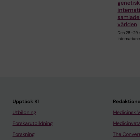
genetisk
internat
samlade 
världen
Den 28–29 a
internatione
Upptäck KI
Redaktione
Utbildning
Medicinsk 
Forskarutbildning
Medicinvet
Forskning
The Conver