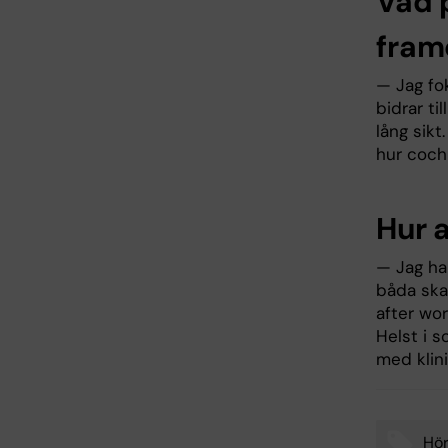
Vad 
fram
— Jag fok
bidrar ti
lång sikt.
hur coch
Hur 
— Jag ha
båda ska
after wor
Helst i s
med klini
Hör