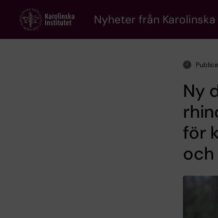
Skip
to
Nyheter från Karolinska 
main
content
Public
Ny d
rhin
för 
och 