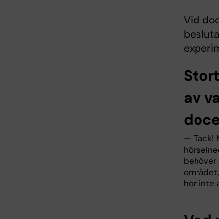
Vid do
besluta
experim
Stort
av va
doce
— Tack! 
hörselne
behöver 
området, 
hör inte 