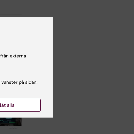
 från externa
l vänster på sidan.
llåt alla