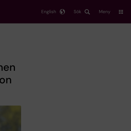
English
Sök
Meny
onen
ion