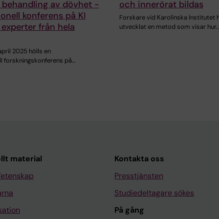
 behandling av dövhet -
och innerörat bildas
ionell konferens på KI
Forskare vid Karolinska Institutet 
experter från hela
utvecklat en metod som visar hur
pril 2025 hölls en
ll forskningskonferens på…
llt material
Kontakta oss
Vetenskap
Presstjänsten
arna
Studiedeltagare sökes
sation
På gång