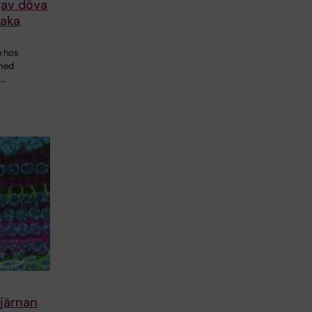
gav döva
baka
n hos
 med
t…
hjärnan