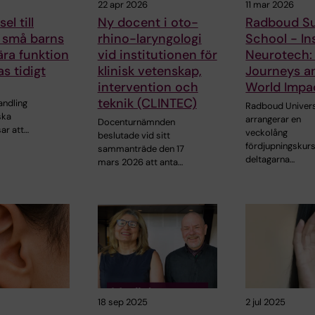
22 apr 2026
11 mar 2026
el till
Ny docent i oto-
Radboud S
- små barns
rhino-laryngologi
School - In
ära funktion
vid institutionen för
Neurotech: 
s tidigt
klinisk vetenskap,
Journeys a
intervention och
World Impa
teknik (CLINTEC)
ndling
Radboud Univers
ska
arrangerar en
Docenturnämnden
sar att…
veckolång
beslutade vid sitt
fördjupningskurs
sammanträde den 17
deltagarna…
mars 2026 att anta…
18 sep 2025
2 jul 2025