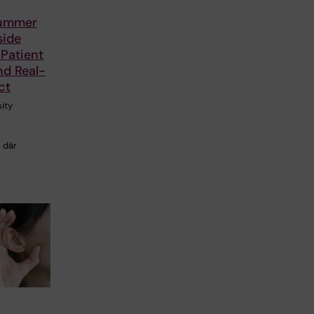
ummer
side
Patient
nd Real-
ct
ity
 där