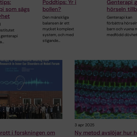
ips:
Poddtips: Yr i
Genterapi 
pi som sägs
bollen?
hörseln till
vhet
Den mänskliga
Genterapi kan
balansen är ett
förbättra hörsel
d
mycket komplext
barn och vuxna
nstitutet
system, och med
medfödd dövhe
t genterapi
stigande…
ra…
3 apr 2025
ott i forskningen om
Ny metod avslöjar hur 