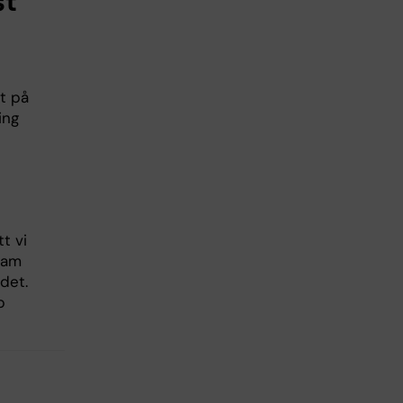
st
lt på
ing
t vi
sam
det.
b