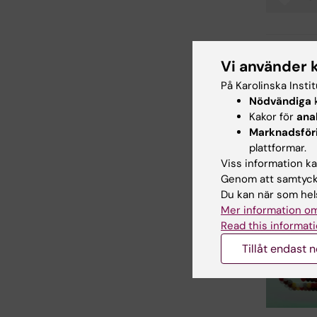
Tags
Vi använder 
Uppdatera
Anne Hamm
På Karolinska Insti
Nödvändiga
k
Kakor för
ana
Dela
Marknadsför
plattformar.
Viss information kan
Genom att samtycka
Relater
Du kan när som hels
Mer information om
Read this informati
Tillåt endast 