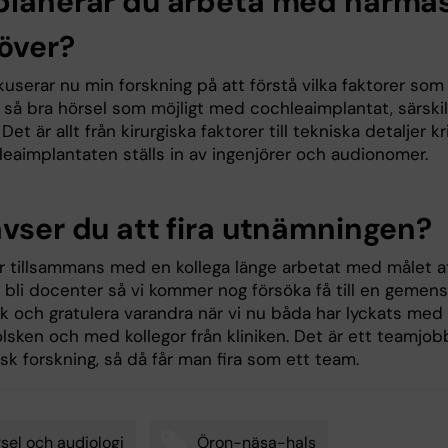
planerar du arbeta med närma
över?
userar nu min forskning på att förstå vilka faktorer som
ll så bra hörsel som möjligt med cochleaimplantat, särski
 Det är allt från kirurgiska faktorer till tekniska detaljer kr
leaimplantaten ställs in av ingenjörer och audionomer.
avser du att fira utnämningen?
r tillsammans med en kollega länge arbetat med målet at
 bli docenter så vi kommer nog försöka få till en gemen
k och gratulera varandra när vi nu båda har lyckats med 
olsken och med kollegor från kliniken. Det är ett teamjob
sk forskning, så då får man fira som ett team.
sel och audiologi
Öron-näsa-hals