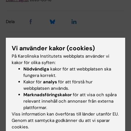
2020-03-18
Dela
Vi använder kakor (cookies)
Relaterade artiklar
På Karolinska Institutets webbplats använder vi
kakor för olika syften:
Nödvändiga
kakor för att webbplatsen ska
fungera korrekt.
Kakor för
analys
för att förstå hur
webbplatsen används.
Marknadsföringskakor
för att visa och spåra
relevant innehåll och annonser från externa
5 aug 2026
25 jun 2026
plattformar.
RNA-teknik förbättrar
Oväntade samband
Viss information kan överföras till länder utanför EU.
resultaten vid
upptäckta i cellens
Genom att samtycka godkänner du att vi sparar
transplantation av
energimaskineri
cookies.
insulinproducerande