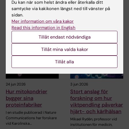
I en ny studie som publicerats i
Du kan när som helst ändra eller återkalla ditt
celler
Nature Communications
samtycke via kakikonen längst ned till vänster på
rapporterar…
En ny RNA-baserad metod kan
sidan.
hjälpa insulinproducerande
Mer information om våra kakor
celler att klara…
Read this information in English
Tillåt endast nödvändiga
Tillåt mina valda kakor
Tillåt alla
24 jun 2026
3 jun 2026
Hur mitokondrier
Stort anslag för
bygger sina
forskning om hur
proteinfabriker
viktpendling påverkar
hjärt- och kärlhälsan
I en studie publicerad i Nature
Communications har forskare
Mikael Rydén, professor vid
vid Karolinska…
institutionen för medicin,