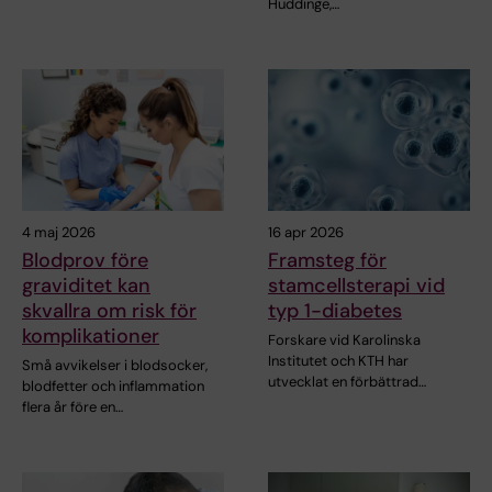
Huddinge,…
4 maj 2026
16 apr 2026
Blodprov före
Framsteg för
graviditet kan
stamcellsterapi vid
skvallra om risk för
typ 1-diabetes
komplikationer
Forskare vid Karolinska
Institutet och KTH har
Små avvikelser i blodsocker,
utvecklat en förbättrad…
blodfetter och inflammation
flera år före en…